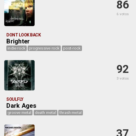
86
6 votos
DONT LOOK BACK
Brighter
indie rock
progressive rock
post-rock
92
3 votos
SOULFLY
Dark Ages
groove metal
death metal
thrash metal
37