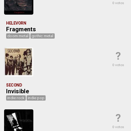
0 votos
HELEVORN
Fragments
doom metal
gothic metal
?
0 votos
SECOND
Invisible
indie rock
indie pop
?
0 votos