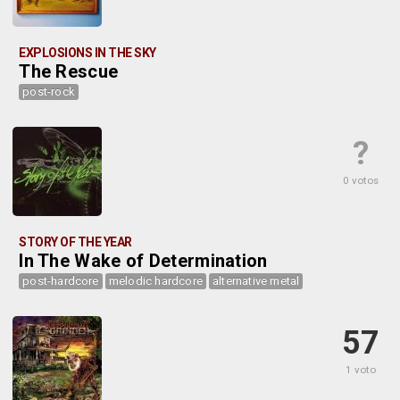
EXPLOSIONS IN THE SKY
The Rescue
post-rock
?
0 votos
STORY OF THE YEAR
In The Wake of Determination
post-hardcore
melodic hardcore
alternative metal
57
1 voto