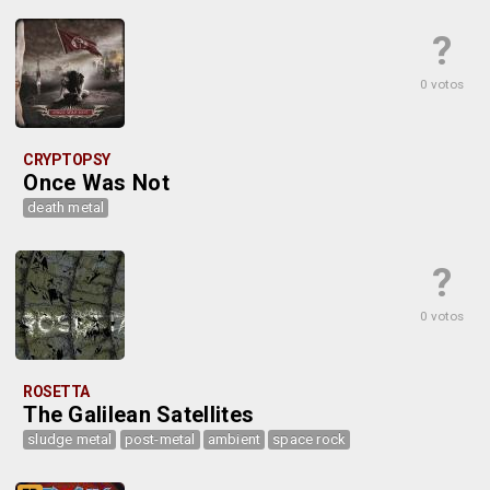
?
0 votos
CRYPTOPSY
Once Was Not
death metal
?
0 votos
ROSETTA
The Galilean Satellites
sludge metal
post-metal
ambient
space rock