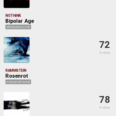
NOTHINK
Bipolar Age
alternative rock
72
4 votos
RAMMSTEIN
Rosenrot
industrial metal
78
4 votos