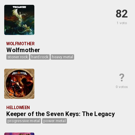
82
1 voto
WOLFMOTHER
Wolfmother
stoner rock
hard rock
heavy metal
?
0 votos
HELLOWEEN
Keeper of the Seven Keys: The Legacy
progressive metal
power metal