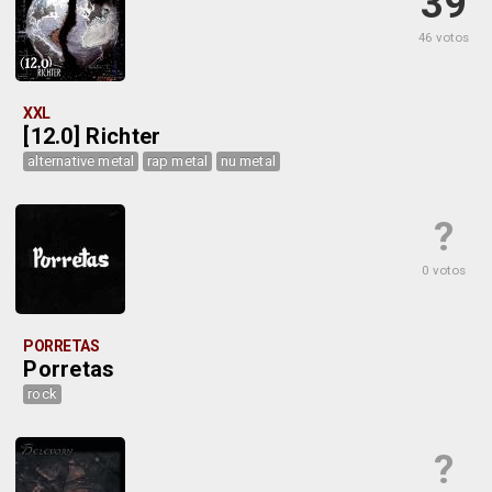
39
46 votos
XXL
[12.0] Richter
alternative metal
rap metal
nu metal
?
0 votos
PORRETAS
Porretas
rock
?