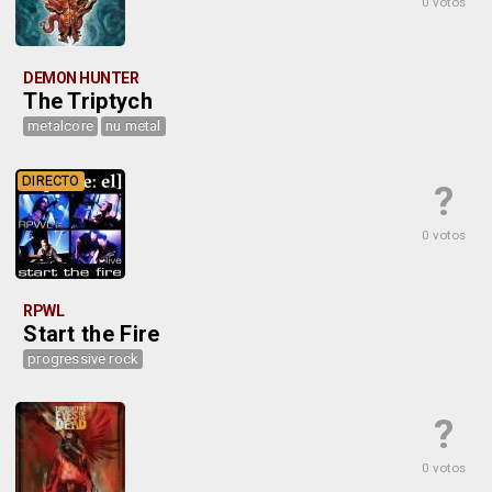
0 votos
DEMON HUNTER
The Triptych
metalcore
nu metal
DIRECTO
?
0 votos
RPWL
Start the Fire
progressive rock
?
0 votos