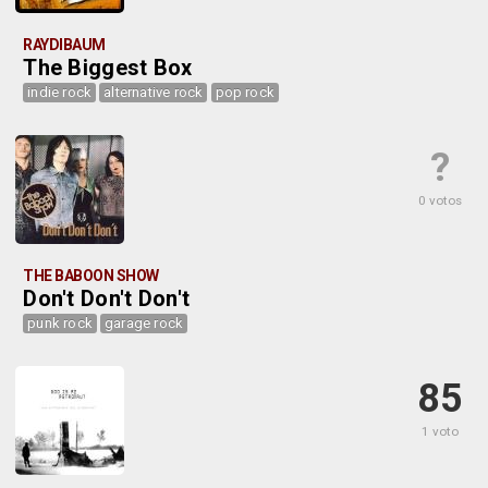
RAYDIBAUM
The Biggest Box
indie rock
alternative rock
pop rock
?
0 votos
THE BABOON SHOW
Don't Don't Don't
punk rock
garage rock
85
1 voto