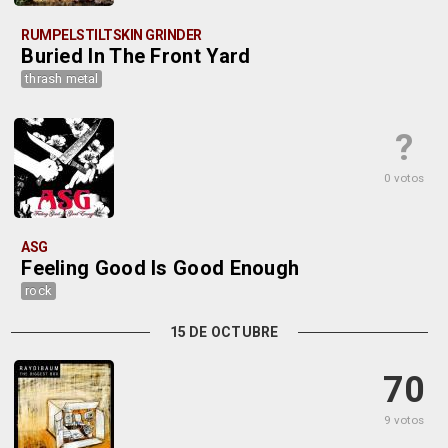
RUMPELSTILTSKIN GRINDER
Buried In The Front Yard
thrash metal
?
0 votos
ASG
Feeling Good Is Good Enough
rock
15 DE OCTUBRE
70
9 votos