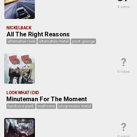
4 votos
NICKELBACK
All The Right Reasons
alternative rock
alternative metal
post-grunge
?
0 votos
LOOK WHAT I DID
Minuteman For The Moment
hardcore punk
mathcore
progressive metal
?
0 votos