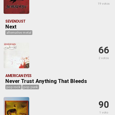
19 votos
SEVENDUST
Next
alternative metal
66
2 votos
AMERICAN EYES
Never Trust Anything That Bleeds
pop rock
pop punk
90
1 voto