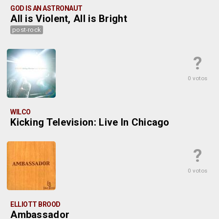
GOD IS AN ASTRONAUT
All is Violent, All is Bright
post-rock
?
0 votos
WILCO
Kicking Television: Live In Chicago
?
0 votos
ELLIOTT BROOD
Ambassador