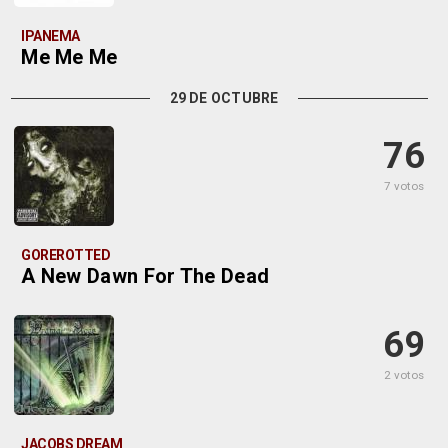
IPANEMA
Me Me Me
29 DE OCTUBRE
76
7 votos
GOREROTTED
A New Dawn For The Dead
69
2 votos
JACOBS DREAM