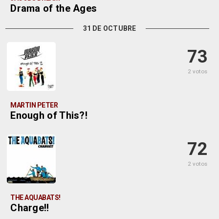
Drama of the Ages
31 DE OCTUBRE
73
2 votos
MARTIN PETER
Enough of This?!
72
2 votos
THE AQUABATS!
Charge!!