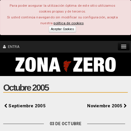
Para poder asegurar la utilización óptima de este sitio utilizamos
cookies propias y de terceros.
Si usted continúa navegando sin modificar su configuración, acepta
nuestra
política de cookies
.
Aceptar Cookies
ENTRA
CONTENIDO
COMUNIDAD
Octubre 2005
FEEEDBACK
Septiembre 2005
Noviembre 2005
FOROS
03 DE OCTUBRE