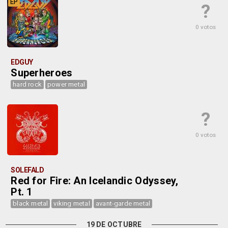
EP
?
0 votos
EDGUY
Superheroes
hard rock
power metal
?
0 votos
SOLEFALD
Red for Fire: An Icelandic Odyssey,
Pt. 1
black metal
viking metal
avant-garde metal
19 DE OCTUBRE