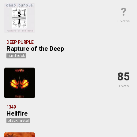
?
0 votos
DEEP PURPLE
Rapture of the Deep
hard rock
85
1 voto
1349
Hellfire
black metal