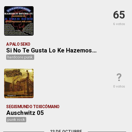
65
6 votos
A PALO SEKO
Si No Te Gusta Lo Ke Hazemos...
hardcore punk
?
0 votos
SEGISMUNDO TOXICÓMANO
Auschwitz 05
punk rock
23 DE OCTUBRE