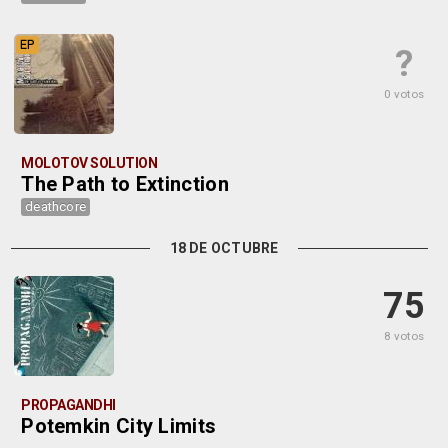
EP
?
0 votos
MOLOTOV SOLUTION
The Path to Extinction
deathcore
18 DE OCTUBRE
75
8 votos
PROPAGANDHI
Potemkin City Limits