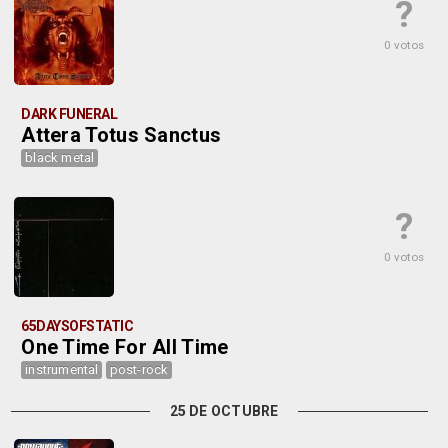
?
0 votos
DARK FUNERAL
Attera Totus Sanctus
black metal
?
0 votos
65DAYSOFSTATIC
One Time For All Time
instrumental
post-rock
25 DE OCTUBRE