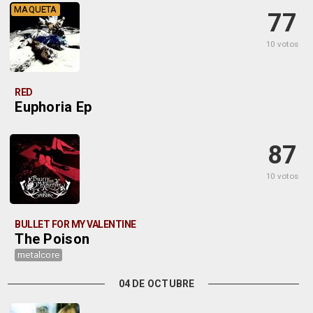
MAQUETA
77
10 votos
RED
Euphoria Ep
87
10 votos
BULLET FOR MY VALENTINE
The Poison
metalcore
04 DE OCTUBRE