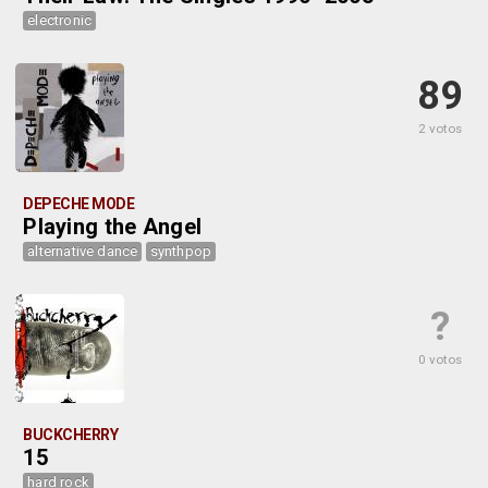
electronic
89
2 votos
DEPECHE MODE
Playing the Angel
alternative dance
synthpop
?
0 votos
BUCKCHERRY
15
hard rock