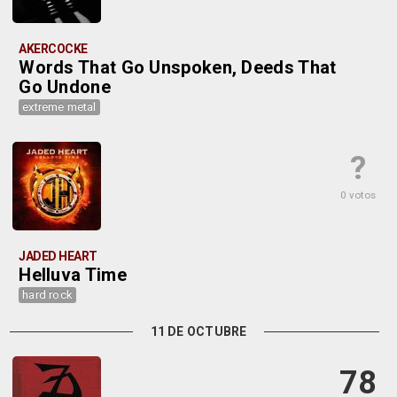
AKERCOCKE
Words That Go Unspoken, Deeds That
Go Undone
extreme metal
?
0 votos
JADED HEART
Helluva Time
hard rock
11 DE OCTUBRE
78