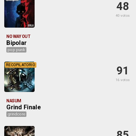
48
40 votos
NO WAY OUT
Bipolar
pop punk
RECOPILATORIO
91
16 votos
NASUM
Grind Finale
grindcore
85