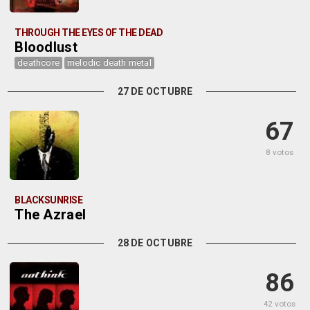
THROUGH THE EYES OF THE DEAD
Bloodlust
deathcore
melodic death metal
27 DE OCTUBRE
67
8 votos
BLACKSUNRISE
The Azrael
28 DE OCTUBRE
86
42 votos