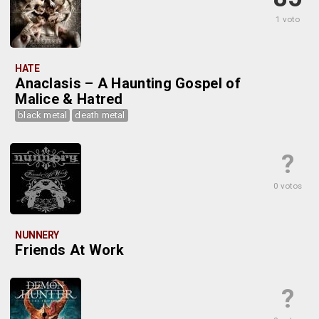
1 voto
HATE
Anaclasis – A Haunting Gospel of
Malice & Hatred
black metal
death metal
?
0 votos
NUNNERY
Friends At Work
?