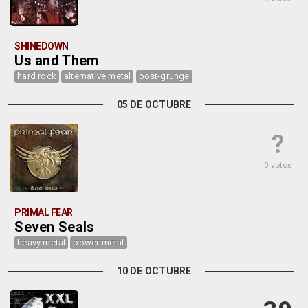
SHINEDOWN
Us and Them
hard rock
alternative metal
post-grunge
05 DE OCTUBRE
?
0 votos
PRIMAL FEAR
Seven Seals
heavy metal
power metal
10 DE OCTUBRE