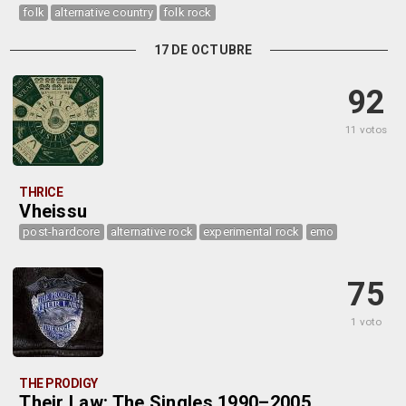
folk
alternative country
folk rock
17 DE OCTUBRE
92
11 votos
THRICE
Vheissu
post-hardcore
alternative rock
experimental rock
emo
75
1 voto
THE PRODIGY
Their Law: The Singles 1990–2005