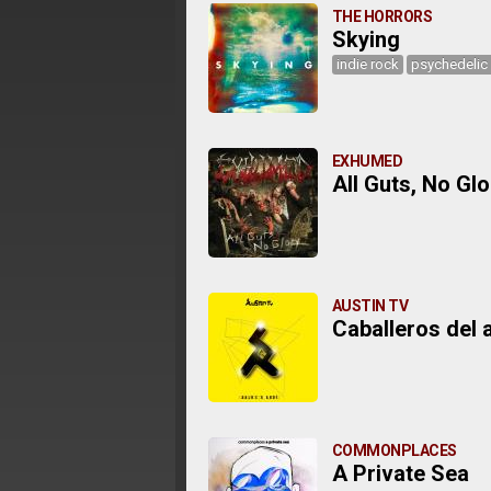
THE HORRORS
Skying
indie rock
psychedelic
EXHUMED
All Guts, No Glo
AUSTIN TV
Caballeros del 
COMMONPLACES
A Private Sea