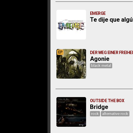
EMERGE
Te dije que alg
EP
DER WEG EINER FREIHE
Agonie
black metal
OUTSIDE THE BOX
Bridge
rock
alternative rock