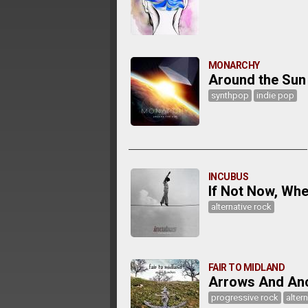
MONARCHY
Around the Sun
synthpop
indie pop
INCUBUS
If Not Now, Wh
alternative rock
FAIR TO MIDLAND
Arrows And An
progressive rock
alter