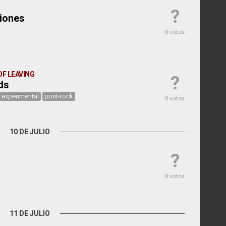
?
tiones
0 votos
F LEAVING
?
ds
experimental
post-rock
0 votos
10 DE JULIO
?
0 votos
11 DE JULIO