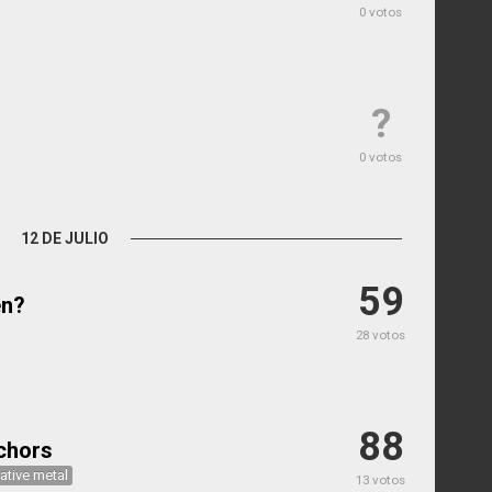
0 votos
?
0 votos
12 DE JULIO
59
en?
28 votos
88
chors
native metal
13 votos