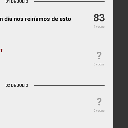
01 DE JULIO
83
ún día nos reiríamos de esto
4 votos
IT
?
0 votos
02 DE JULIO
?
0 votos