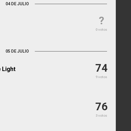
04 DE JULIO
?
0 votos
05 DE JULIO
74
 Light
9 votos
76
3 votos