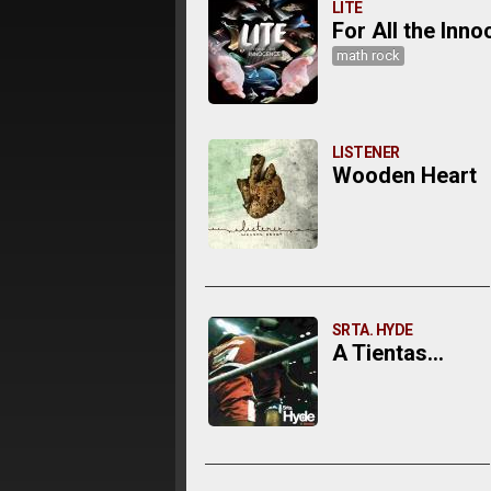
LITE
For All the Inn
math rock
LISTENER
Wooden Heart
SRTA. HYDE
A Tientas...