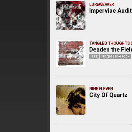
LOREWEAVER
Imperviae Audi
TANGLED THOUGHTS O
Deaden the Fiel
jazz
progressive rock
NINE ELEVEN
City Of Quartz