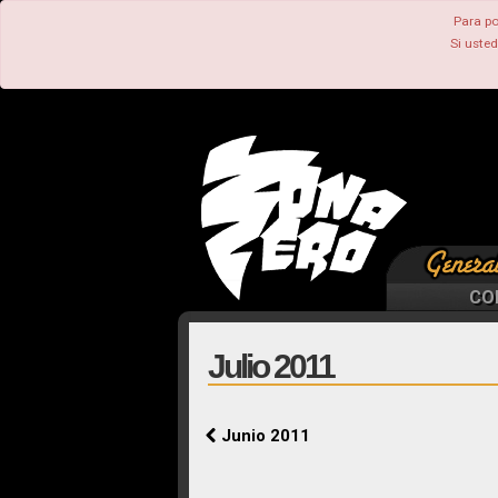
Para po
Si uste
CO
Julio 2011
Junio 2011