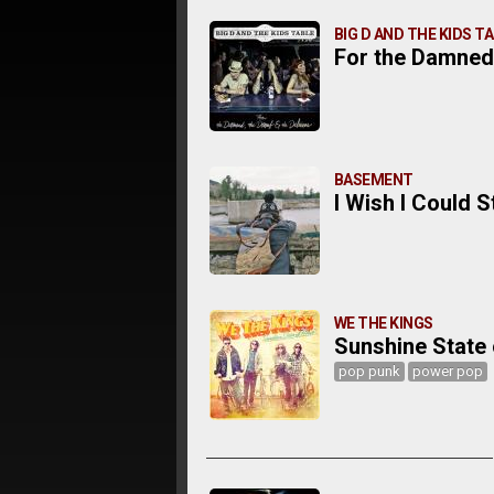
BIG D AND THE KIDS T
For the Damned
BASEMENT
I Wish I Could 
WE THE KINGS
Sunshine State
pop punk
power pop