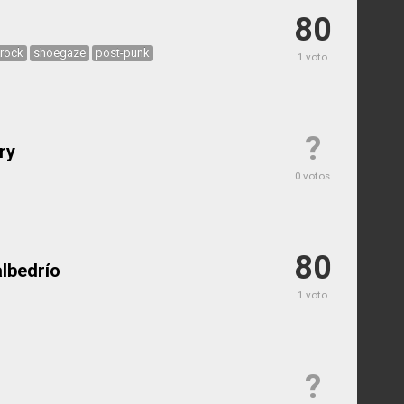
80
 rock
shoegaze
post-punk
1 voto
?
ry
0 votos
80
albedrío
1 voto
?