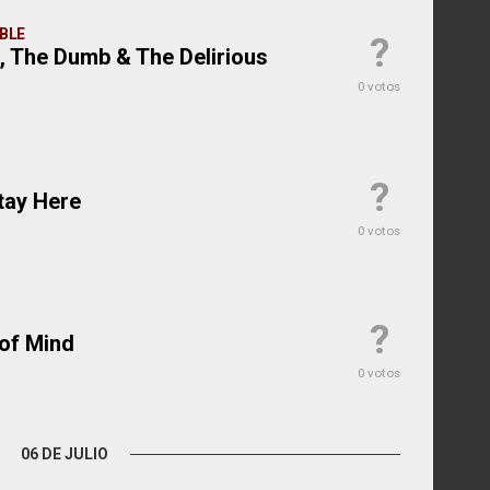
ABLE
?
, The Dumb & The Delirious
0 votos
?
Stay Here
0 votos
?
 of Mind
0 votos
06 DE JULIO