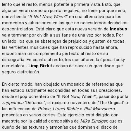
lento que el resto, menos potente a primera vista. Esto, que
algunos verán como un punto negativo, no tiene por qué serlo,
convirtiendo “
If Not Now, When?
” en una alternativa para los
momentos y situaciones en las que no necesitemos decibelios
descontrolados. Está claro que esta nueva versión de
Incubus
va a terminar por dividir a sus fans de una vez por todas. Por
un lado, los que se abstengan de prejuicios y gusten de todas
las vertientes musicales que han reproducido hasta ahora,
encontrarán un complemento perfecto al resto de su
discografía. En cuanto al resto, los que añoren la época funky-
numetalera…
Limp Bizkit
acaban de sacar un gran disco que
seguro disfrutarán.
En cierto modo, han dibujado un mosaico de referencias que
han estado sutilmente escondidas en todas sus creaciones,
desde el pop ochentero de “If Not Now, When?”, pasando por la
zeppeliana
“Defiance”, el ruidismo noventero de “The Original” o
las influencias de
Prince
,
Lionel Richie
o
Phil Manzanera
presentes en varios cortes. Este ejercicio está dirigido con
maestría por la calidad compositiva de
Mike Einziger
, que es
dueño de las texturas y armonías que dominan el disco de