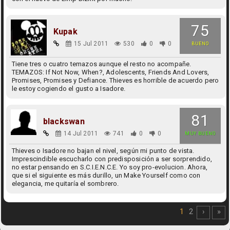
75
Kupak
15 Jul 2011
530
0
0
BUENO
Tiene tres o cuatro temazos aunque el resto no acompañe.
TEMAZOS: If Not Now, When?, Adolescents, Friends And Lovers,
Promises, Promises y Defiance. Thieves es horrible de acuerdo pero
le estoy cogiendo el gusto a Isadore.
81
blackswan
14 Jul 2011
741
0
0
MUY BUENO
Thieves o Isadore no bajan el nivel, según mi punto de vista.
Imprescindible escucharlo con predisposición a ser sorprendido,
no estar pensando en S.C.I.E.N.C.E. Yo soy pro-evolucion. Ahora,
que si el siguiente es más durillo, un Make Yourself como con
elegancia, me quitaría el sombrero.
1
2
›
»