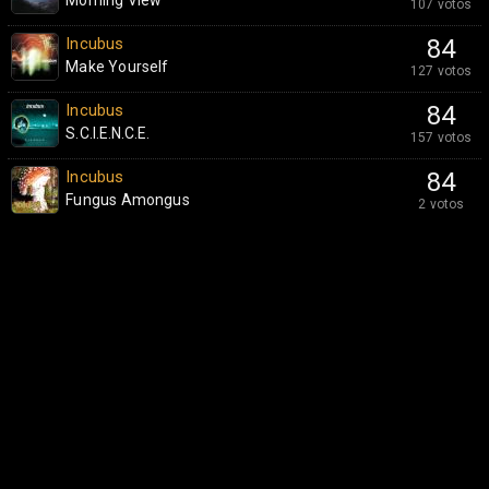
Morning View
107 votos
Incubus
84
Make Yourself
127 votos
Incubus
84
S.C.I.E.N.C.E.
157 votos
Incubus
84
Fungus Amongus
2 votos