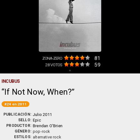
81
ZONA-ZERO
59
28
VOTOS
+
INCUBUS
If Not Now, When?
#24 en 2011
PUBLICACIÓN:
Julio 2011
SELLO:
Epic
PRODUCTOR:
Brendan O'Brien
GÉNERO:
pop-rock
ESTILOS:
alternative rock