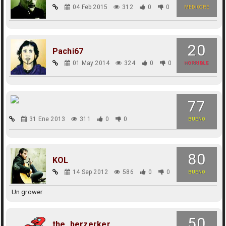
04 Feb 2015
312
0
0
MEDIOCRE
20
Pachi67
01 May 2014
324
0
0
HORRIBLE
77
31 Ene 2013
311
0
0
BUENO
80
KOL
14 Sep 2012
586
0
0
BUENO
Un grower
50
the_berzerker