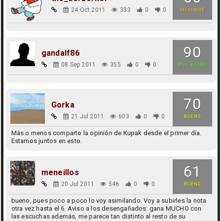
24 Oct 2011
333
0
0
MEDIOCRE
90
gandalf86
08 Sep 2011
355
0
0
MUY BUENO
70
Gorka
21 Jul 2011
603
0
0
BUENO
Más o menos comparto la opinión de Kupak desde el primer día.
Estamos juntos en esto.
61
meneillos
20 Jul 2011
546
0
0
BUENO
bueno, pues poco a poco lo voy asimilando. Voy a subirles la nota
otra vez hasta el 6. Aviso a los desengañados: gana MUCHO con
las escuchas además, me parece tan distinto al resto de su