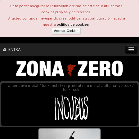
Para poder asegurar la utilización óptima de este sitio utilizamos
cookies propias y de terceros.
Si usted continúa navegando sin modificar su configuración, acepta
nuestra
política de cookies
.
Aceptar Cookies
ENTRA
CONTENIDO
alternative metal / funk metal / rap metal / nu metal / alternative rock /
COMUNIDAD
funk rock
FEEEDBACK
FOROS