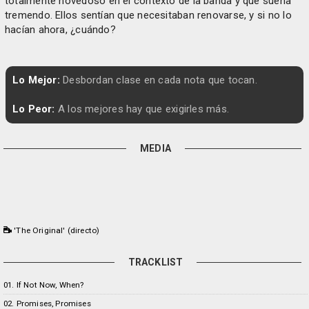
totalmente novedoso en el contexto de la banda y que suena
tremendo. Ellos sentían que necesitaban renovarse, y si no lo
hacían ahora, ¿cuándo?
Lo Mejor:
Desbordan clase en cada nota que tocan.
Lo Peor:
A los mejores hay que exigirles más.
MEDIA
'The Original' (directo)
TRACKLIST
01. If Not Now, When?
02. Promises, Promises