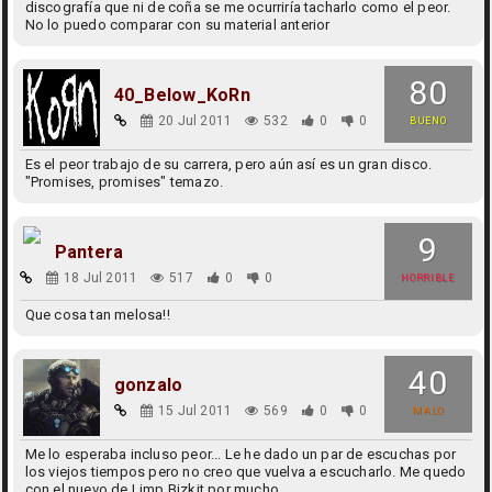
discografía que ni de coña se me ocurriría tacharlo como el peor.
No lo puedo comparar con su material anterior
80
40_Below_KoRn
20 Jul 2011
532
0
0
BUENO
Es el peor trabajo de su carrera, pero aún así es un gran disco.
"Promises, promises" temazo.
9
Pantera
18 Jul 2011
517
0
0
HORRIBLE
Que cosa tan melosa!!
40
gonzalo
15 Jul 2011
569
0
0
MALO
Me lo esperaba incluso peor... Le he dado un par de escuchas por
los viejos tiempos pero no creo que vuelva a escucharlo. Me quedo
con el nuevo de Limp Bizkit por mucho.