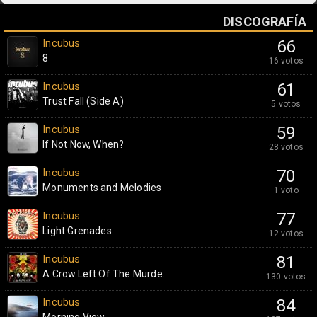
DISCOGRAFÍA
Incubus
66
8
16 votos
Incubus
61
Trust Fall (Side A)
5 votos
Incubus
59
If Not Now, When?
28 votos
Incubus
70
Monuments and Melodies
1 voto
Incubus
77
Light Grenades
12 votos
Incubus
81
A Crow Left Of The Murde...
130 votos
Incubus
84