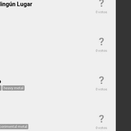
?
Ningún Lugar
0 votos
?
0 votos
?
o
k
heavy metal
0 votos
?
perimental metal
0 votos