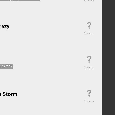
?
razy
0 votos
?
ues rock
0 votos
?
e Storm
0 votos