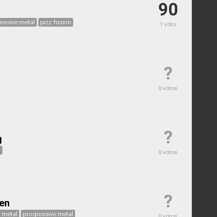
90
essive metal
jazz fusion
1 voto
?
0 votos
?
g
k
0 votos
?
en
 metal
progressive metal
0 votos