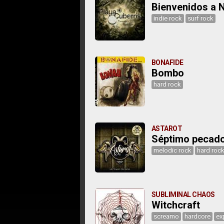
Bienvenidos a 
indie rock
surf rock
BONAFIDE
Bombo
hard rock
ASTAROT
Séptimo pecad
melodic rock
hard roc
SUBLIMINAL CHAOS
Witchcraft
screamo
hardcore
ex