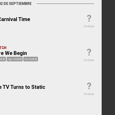
02 DE SEPTIEMBRE
?
Carnival Time
0 votos
TCH
?
re We Begin
etal
rap metal
nu metal
0 votos
?
e TV Turns to Static
0 votos