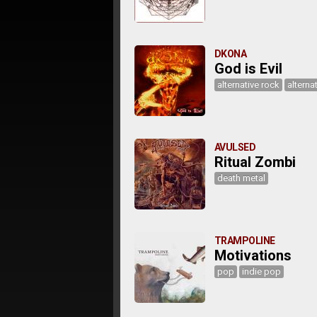
DKONA
God is Evil
alternative rock
alterna
AVULSED
Ritual Zombi
death metal
TRAMPOLINE
Motivations
pop
indie pop