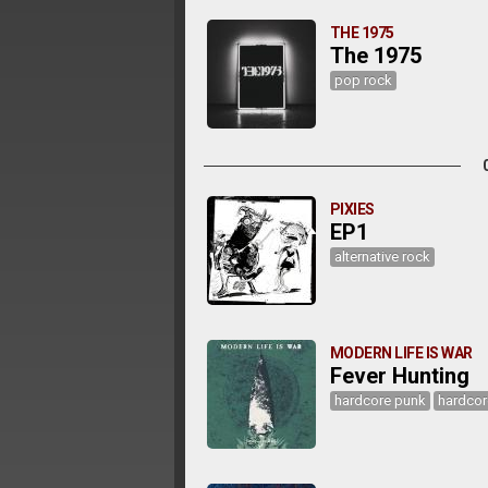
THE 1975
The 1975
pop rock
PIXIES
EP1
alternative rock
MODERN LIFE IS WAR
Fever Hunting
hardcore punk
hardcor