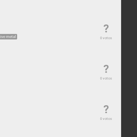
?
tive metal
0 votos
?
0 votos
?
0 votos