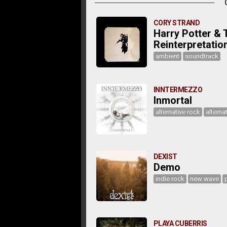
CORY STRAND
Harry Potter & 
Reinterpretatio
ambient
soundtrack
INNTERMEZZO
Inmortal
alternative rock
alterna
DEXIST
Demo
indie rock
new wave
PLAYA CUBERRIS