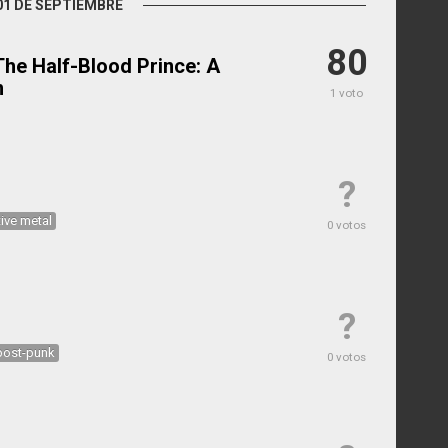
01 DE SEPTIEMBRE
80
The Half-Blood Prince: A
n
1 voto
?
tive metal
0 votos
?
post-punk
0 votos