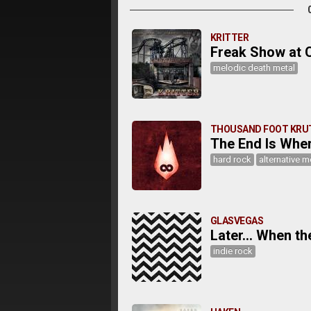
KRITTER
Freak Show at 
melodic death metal
THOUSAND FOOT KRU
The End Is Whe
hard rock
alternative m
GLASVEGAS
Later... When th
indie rock