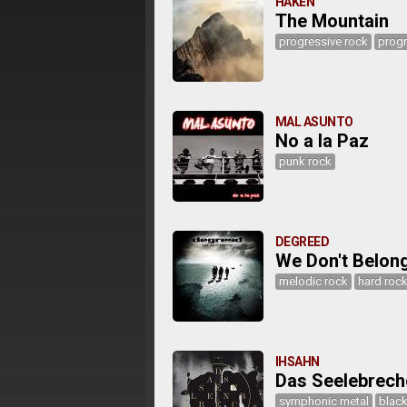
HAKEN
The Mountain
progressive rock
progr
MAL ASUNTO
No a la Paz
punk rock
DEGREED
We Don't Belon
melodic rock
hard roc
IHSAHN
Das Seelebrech
symphonic metal
black