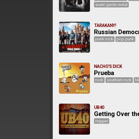
avant-garde metal
TARAKANY!
Russian Democ
punk rock
pop punk
NACHO'S DICK
Prueba
rock
southern rock
bl
UB40
Getting Over th
reggae