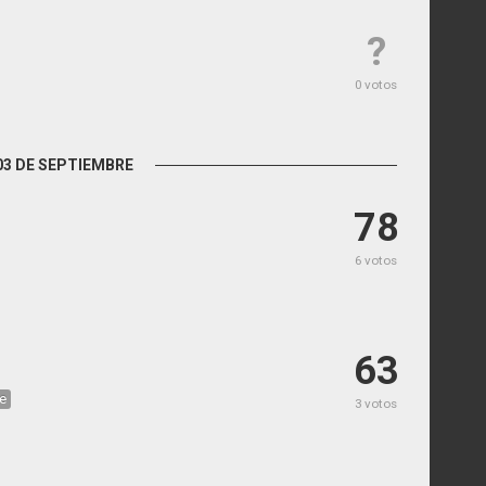
?
0 votos
03 DE SEPTIEMBRE
78
6 votos
63
e
3 votos