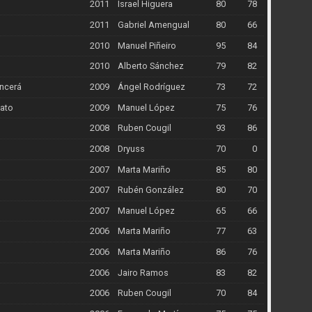
2011
Israel Higuera
80
78
2011
Gabriel Amengual
80
66
2010
Manuel Piñeiro
95
84
2010
Alberto Sánchez
79
82
encerá
2009
Ángel Rodríguez
73
72
Gato
2009
Manuel López
75
76
2008
Ruben Cougil
93
86
n
2008
Dryuss
70
0
2007
Marta Mariño
85
80
2007
Rubén González
80
70
2007
Manuel López
65
66
2006
Marta Mariño
77
63
2006
Marta Mariño
86
76
2006
Jairo Ramos
83
82
2006
Ruben Cougil
70
84