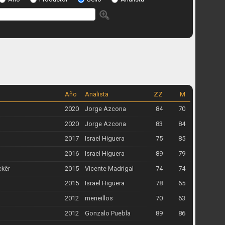
Año
Analista
ZZ
M
2020
Jorge Azcona
84
70
2020
Jorge Azcona
83
84
2017
Israel Higuera
75
85
2016
Israel Higuera
89
79
ckêr
2015
Vicente Madrigal
74
74
2015
Israel Higuera
78
65
2012
meneillos
70
63
2012
Gonzalo Puebla
89
86