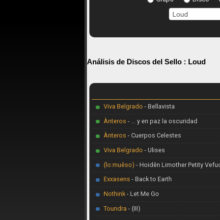
Análisis de Discos del Sello :
Loud
Viva Belgrado
- Bellavista
Ànteros
- ... y en paz la oscuridad
Ànteros
- Cuerpos Celestes
Viva Belgrado
- Ulises
(lo:muêso)
- Hoidên Limother Petity Vefu
Exxasens
- Back to Earth
Nothink
- Let Me Go
Toundra
- (III)