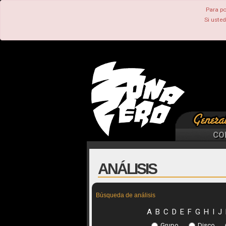
Para po
Si uste
CO
ANÁLISIS
Búsqueda de análisis
A
B
C
D
E
F
G
H
I
J
Grupo
Disco