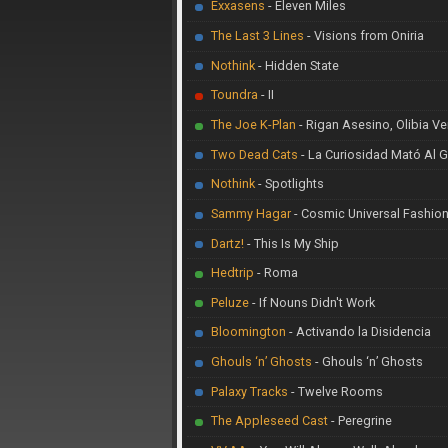
Exxasens
- Eleven Miles
The Last 3 Lines
- Visions from Oniria
Nothink
- Hidden State
Toundra
- II
The Joe K-Plan
- Rigan Asesino, Olibia V
Two Dead Cats
- La Curiosidad Mató Al 
Nothink
- Spotlights
Sammy Hagar
- Cosmic Universal Fashio
Dartz!
- This Is My Ship
Hedtrip
- Roma
Peluze
- If Nouns Didn't Work
Bloomington
- Activando la Disidencia
Ghouls ‘n’ Ghosts
- Ghouls ‘n’ Ghosts
Palaxy Tracks
- Twelve Rooms
The Appleseed Cast
- Peregrine