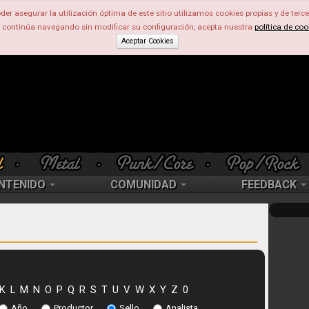
der asegurar la utilización óptima de este sitio utilizamos cookies propias y de terce
d continúa navegando sin modificar su configuración, acepta nuestra
política de coo
Aceptar Cookies
NTENIDO
COMUNIDAD
FEEDBACK
K
L
M
N
O
P
Q
R
S
T
U
V
W
X
Y
Z
0
Año
Productor
Sello
Analista