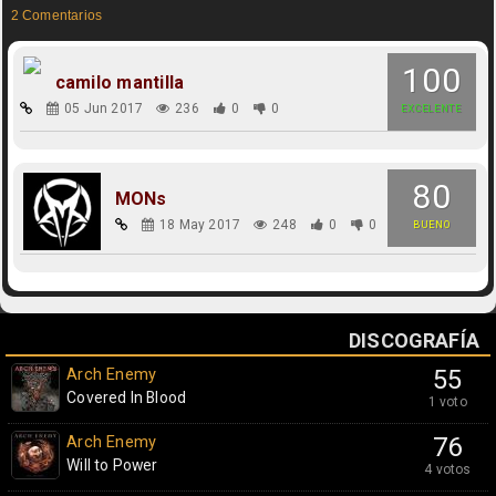
2 Comentarios
100
camilo mantilla
05 Jun 2017
236
0
0
EXCELENTE
80
MONs
18 May 2017
248
0
0
BUENO
DISCOGRAFÍA
Arch Enemy
55
Covered In Blood
1 voto
Arch Enemy
76
Will to Power
4 votos