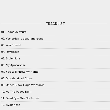
TRACKLIST
01. Khaos overture
02. Yesterday is dead and gone
03. War Eternal
04. Ravenous
05. Stolen Life
06. My Apocalypse
07. You Will Know My Name
08. Bloodstained Cross
09. Under Black Flags We March
10. As The Pages Burn
11. Dead Eyes See No Future
12. Avalanche