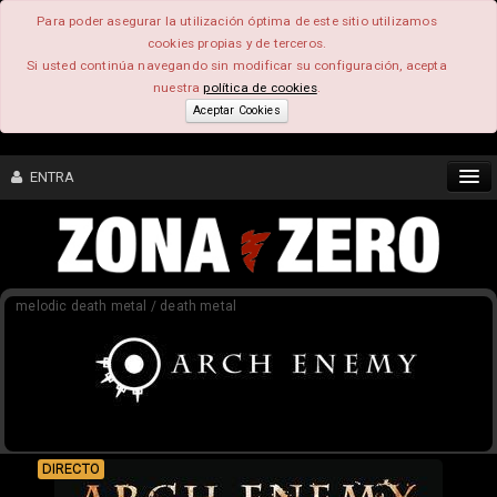
Para poder asegurar la utilización óptima de este sitio utilizamos
cookies propias y de terceros.
Si usted continúa navegando sin modificar su configuración, acepta
nuestra
política de cookies
.
Aceptar Cookies
ENTRA
CONTENIDO
melodic death metal / death metal
COMUNIDAD
FEEEDBACK
FOROS
DIRECTO