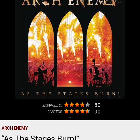
80
ZONA-ZERO
90
2
VOTOS
+
ARCH ENEMY
As The Stages Burn!