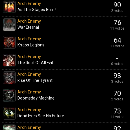
Arch Enemy
90
As The Stages Burn!
2 votos
Arch Enemy
76
War Eternal
11 votos
Arch Enemy
64
Khaos Legions
11 votos
Arch Enemy
-
The Root Of All Evil
0 votos
Arch Enemy
93
Rise Of The Tyrant
3 votos
Arch Enemy
70
Doomsday Machine
2 votos
Arch Enemy
73
Dead Eyes See No Future
11 votos
Arch Enemy
92