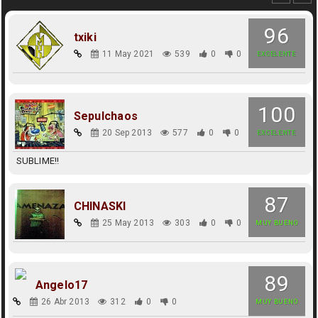
96
txiki
11 May 2021
539
0
0
EXCELENTE
100
Sepulchaos
20 Sep 2013
577
0
0
EXCELENTE
SUBLIME!!
87
CHINASKI
25 May 2013
303
0
0
MUY BUENO
89
Angelo17
26 Abr 2013
312
0
0
MUY BUENO