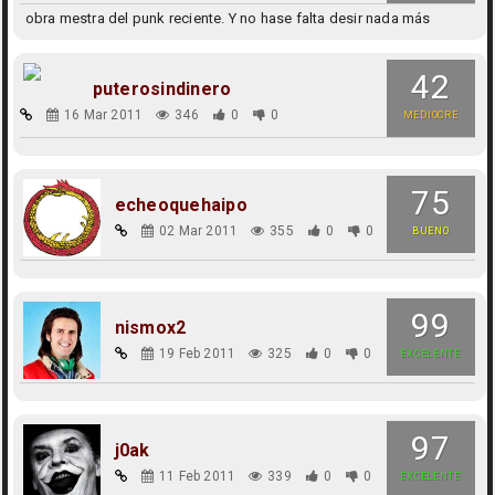
obra mestra del punk reciente. Y no hase falta desir nada más
42
puterosindinero
16 Mar 2011
346
0
0
MEDIOCRE
75
echeoquehaipo
02 Mar 2011
355
0
0
BUENO
99
nismox2
19 Feb 2011
325
0
0
EXCELENTE
97
j0ak
11 Feb 2011
339
0
0
EXCELENTE