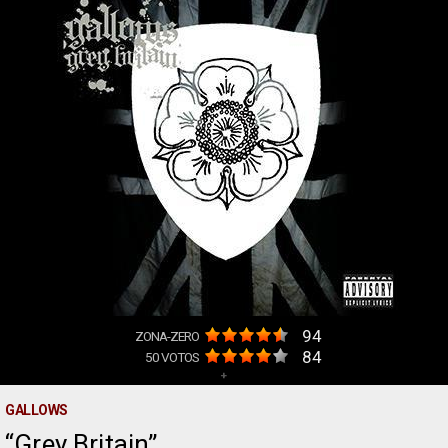
94
ZONA-ZERO
84
50
VOTOS
+
GALLOWS
Grey Britain