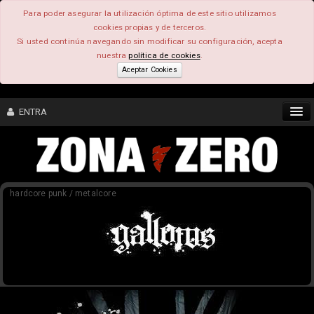
Para poder asegurar la utilización óptima de este sitio utilizamos
cookies propias y de terceros.
Si usted continúa navegando sin modificar su configuración, acepta
nuestra
política de cookies
.
Aceptar Cookies
ENTRA
CONTENIDO
hardcore punk / metalcore
COMUNIDAD
FEEEDBACK
FOROS