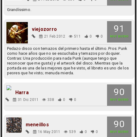
Grandíssimo.
91
viejozorro
21 Feb 2012
511
0
0
MUY BUENO
Pedazo disco con temazos del primero hasta el último. Pros: Punk
como hace años que no se escuchaba y temazos por doquier.
Contras: Una producción para nada Punk (aunque tengo que
reconocer que me gusta) y el artwork del disco. Mientras que la
portada es una de las mejores que he visto, el libreto es uno de los
peores que he visto; menuda mierda.
90
Harra
31 Dic 2011
338
0
0
MUY BUENO
90
meneillos
16 May 2011
539
0
0
MUY BUENO