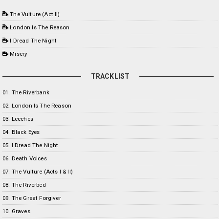
The Vulture (Act II)
London Is The Reason
I Dread The Night
Misery
TRACKLIST
01. The Riverbank
02. London Is The Reason
03. Leeches
04. Black Eyes
05. I Dread The Night
06. Death Voices
07. The Vulture (Acts I & II)
08. The Riverbed
09. The Great Forgiver
10. Graves