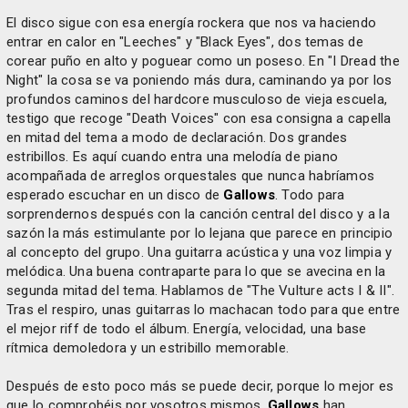
El disco sigue con esa energía rockera que nos va haciendo
entrar en calor en "Leeches" y "Black Eyes", dos temas de
corear puño en alto y poguear como un poseso. En "I Dread the
Night" la cosa se va poniendo más dura, caminando ya por los
profundos caminos del hardcore musculoso de vieja escuela,
testigo que recoge "Death Voices" con esa consigna a capella
en mitad del tema a modo de declaración. Dos grandes
estribillos. Es aquí cuando entra una melodía de piano
acompañada de arreglos orquestales que nunca habríamos
esperado escuchar en un disco de
Gallows
. Todo para
sorprendernos después con la canción central del disco y a la
sazón la más estimulante por lo lejana que parece en principio
al concepto del grupo. Una guitarra acústica y una voz limpia y
melódica. Una buena contraparte para lo que se avecina en la
segunda mitad del tema. Hablamos de "The Vulture acts I & II".
Tras el respiro, unas guitarras lo machacan todo para que entre
el mejor riff de todo el álbum. Energía, velocidad, una base
rítmica demoledora y un estribillo memorable.
Después de esto poco más se puede decir, porque lo mejor es
que lo comprobéis por vosotros mismos.
Gallows
han