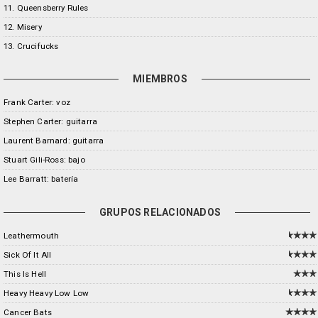
11. Queensberry Rules
12. Misery
13. Crucifucks
MIEMBROS
Frank Carter: voz
Stephen Carter: guitarra
Laurent Barnard: guitarra
Stuart Gili-Ross: bajo
Lee Barratt: batería
GRUPOS RELACIONADOS
Leathermouth
Sick Of It All
This Is Hell
Heavy Heavy Low Low
Cancer Bats