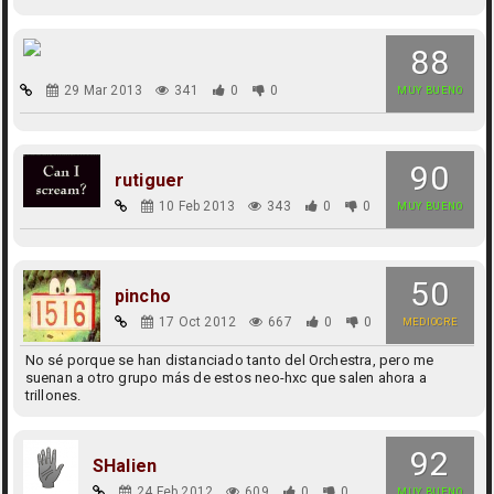
88
29 Mar 2013
341
0
0
MUY BUENO
90
rutiguer
10 Feb 2013
343
0
0
MUY BUENO
50
pincho
17 Oct 2012
667
0
0
MEDIOCRE
No sé porque se han distanciado tanto del Orchestra, pero me
suenan a otro grupo más de estos neo-hxc que salen ahora a
trillones.
92
SHalien
24 Feb 2012
609
0
0
MUY BUENO