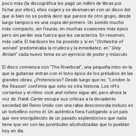
poco más (la discográfica les pagó un millón de libras por
fichar por ellos), ellos cogen y se desmarcan con un disco del
que si bien no se podría decir que parece de otro grupo, desde
luego tampoco es una copia del primero. Un sonido mucho
más compacto, sin fisuras; en muchas ocasiones más épico
pero sin perder esa fuerza que les caracteriza. En resumen,
más caña. El hardcore les ha poseído y si en "
Orchestra of
wolves
" predominaba la crudeza y la inmediatez, en "
Grey
Britain
" cada nuevo tema es un ejercicio de poder y músculo.
El disco comienza con "The Riverboat", una pequeña intro en la
que la guitarras entran con el tono épico de los preludios de las
grandes obras. ¿Pretencioso? Desde luego que no. "London Is
the Reason" confirma que esto es otra historia. Los riffs
cortantes y el ritmo
rock and rollero
sigue ahí, pero ahora la
voz de
Frank Carter
escupe sus críticas a la decadente
sociedad del Reino Unido con una rabia desconocida incluso en
un torbellino como él. Un auténtica fiera fustigando a un país
que vive enorgullecido de un pasado esplendoroso que nada
tiene que ver con las juventudes alcoholizadas que lo pueblan
hoy en día.