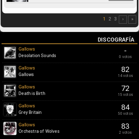
1
2
3
›
»
DISCOGRAFÍA
Gallows
-
Desolation Sounds
0 votos
Gallows
82
Gallows
14 votos
Gallows
72
Death is Birth
15 votos
Gallows
84
Grey Britain
50 votos
Gallows
83
Orchestra of Wolves
2 votos