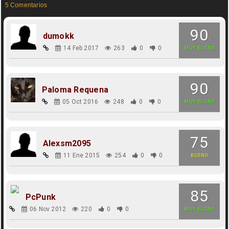
5 Comentarios
90
dumokk
14 Feb 2017
263
0
0
MUY BUENO
90
Paloma Requena
05 Oct 2016
248
0
0
MUY BUENO
75
Alexsm2095
11 Ene 2015
254
0
0
BUENO
85
PcPunk
06 Nov 2012
220
0
0
MUY BUENO