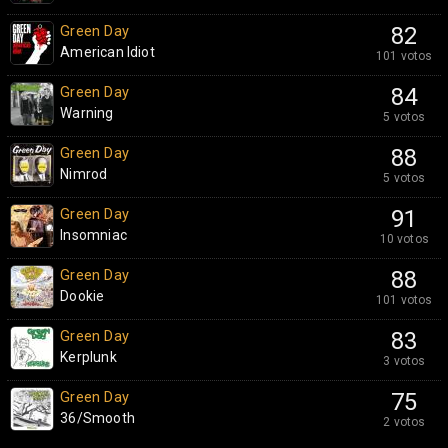
Green Day
82
American Idiot
101 votos
Green Day
84
Warning
5 votos
Green Day
88
Nimrod
5 votos
Green Day
91
Insomniac
10 votos
Green Day
88
Dookie
101 votos
Green Day
83
Kerplunk
3 votos
Green Day
75
36/Smooth
2 votos