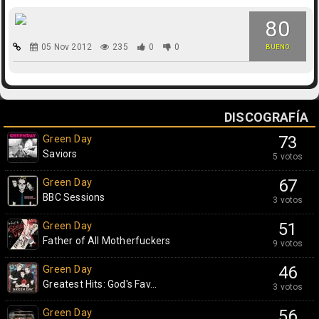
80
05 Nov 2012
235
0
0
BUENO
DISCOGRAFÍA
Green Day
73
Saviors
5 votos
Green Day
67
BBC Sessions
3 votos
Green Day
51
Father of All Motherfuckers
9 votos
Green Day
46
Greatest Hits: God's Fav...
3 votos
Green Day
56