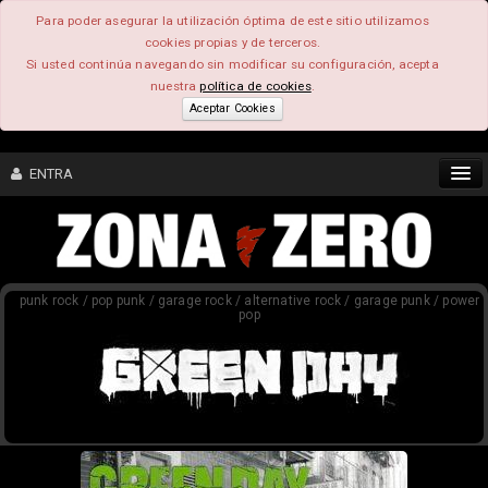
Para poder asegurar la utilización óptima de este sitio utilizamos
cookies propias y de terceros.
Si usted continúa navegando sin modificar su configuración, acepta
nuestra
política de cookies
.
Aceptar Cookies
ENTRA
CONTENIDO
punk rock / pop punk / garage rock / alternative rock / garage punk / power
COMUNIDAD
pop
FEEEDBACK
FOROS