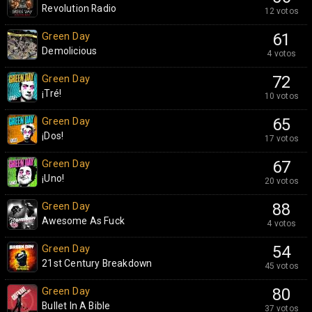
Revolution Radio
12 votos
Green Day
61
Demolicious
4 votos
Green Day
72
¡Tré!
10 votos
Green Day
65
¡Dos!
17 votos
Green Day
67
¡Uno!
20 votos
Green Day
88
Awesome As Fuck
4 votos
Green Day
54
21st Century Breakdown
45 votos
Green Day
80
Bullet In A Bible
37 votos