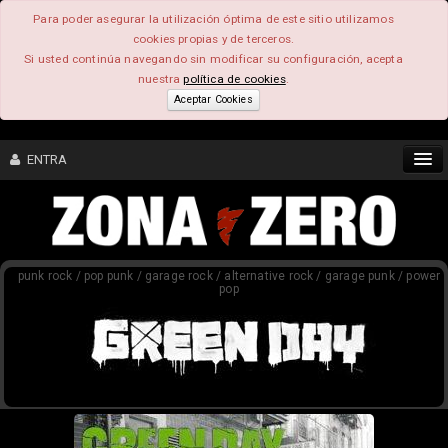
Para poder asegurar la utilización óptima de este sitio utilizamos
cookies propias y de terceros.
Si usted continúa navegando sin modificar su configuración, acepta
nuestra
política de cookies
.
Aceptar Cookies
ENTRA
CONTENIDO
punk rock / pop punk / garage rock / alternative rock / garage punk / power
COMUNIDAD
pop
FEEEDBACK
FOROS