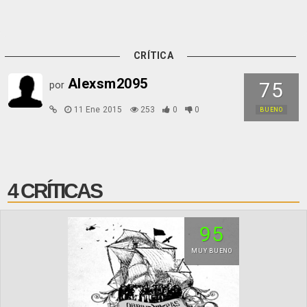
CRÍTICA
Alexsm2095
75
por
11 Ene 2015
253
0
0
BUENO
4 CRÍTICAS
95
MUY BUENO