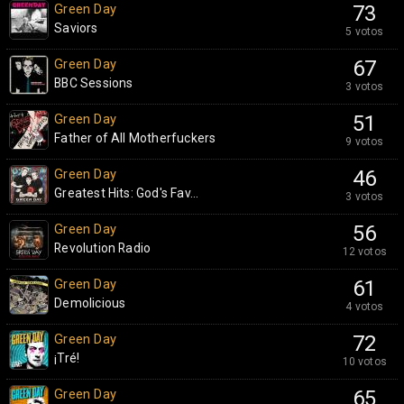
Green Day
73
Saviors
5 votos
Green Day
67
BBC Sessions
3 votos
Green Day
51
Father of All Motherfuckers
9 votos
Green Day
46
Greatest Hits: God's Fav...
3 votos
Green Day
56
Revolution Radio
12 votos
Green Day
61
Demolicious
4 votos
Green Day
72
¡Tré!
10 votos
Green Day
65