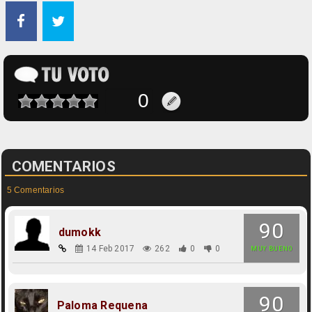
COMENTARIOS
5 Comentarios
90
dumokk
14 Feb 2017
262
0
0
MUY BUENO
90
Paloma Requena