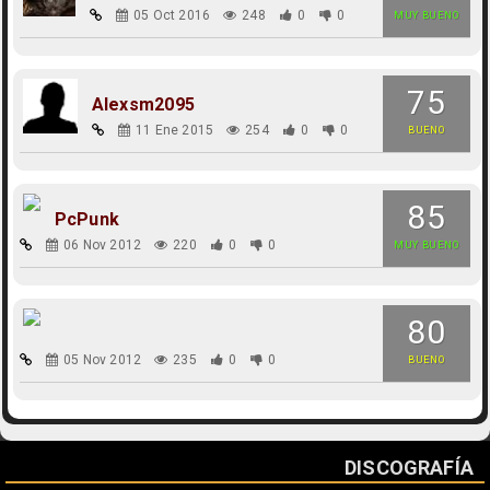
05 Oct 2016
248
0
0
MUY BUENO
75
Alexsm2095
11 Ene 2015
254
0
0
BUENO
85
PcPunk
06 Nov 2012
220
0
0
MUY BUENO
80
05 Nov 2012
235
0
0
BUENO
DISCOGRAFÍA