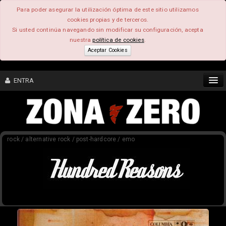
Para poder asegurar la utilización óptima de este sitio utilizamos
cookies propias y de terceros.
Si usted continúa navegando sin modificar su configuración, acepta
nuestra
política de cookies
.
Aceptar Cookies
ENTRA
CONTENIDO
rock / alternative rock / post-hardcore / emo
COMUNIDAD
FEEEDBACK
FOROS