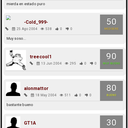
mierda en estado puro
50
-Cold_999-
25 Ago 2004
538
0
0
MEDIOCRE
Muy soso...
90
treecool1
13 Jun 2004
295
0
0
MUY BUENO
80
alonmattor
18 May 2004
511
0
0
BUENO
bastante bueno
30
GT1A