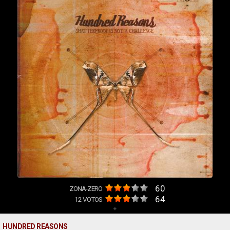
60
ZONA-ZERO
64
12
VOTOS
+
HUNDRED REASONS