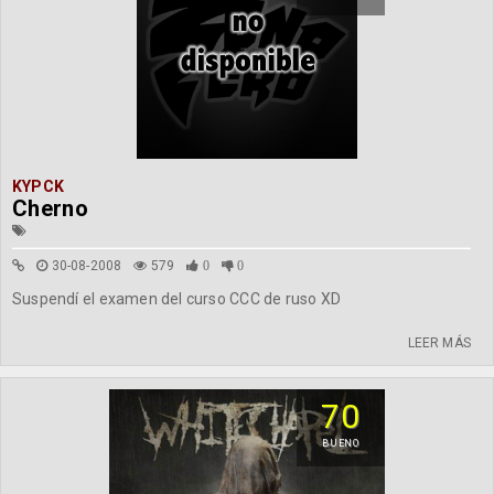
KYPCK
Cherno
30-08-2008
579
0
0
Suspendí el examen del curso CCC de ruso XD
LEER MÁS
70
BUENO