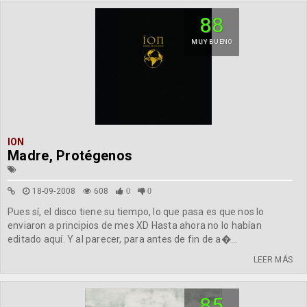
88
MUY BUENO
ION
Madre, Protégenos
18-09-2008
608
0
0
Pues sí, el disco tiene su tiempo, lo que pasa es que nos lo
enviaron a principios de mes XD Hasta ahora no lo habían
editado aquí. Y al parecer, para antes de fin de a�...
LEER MÁS
85