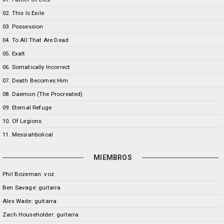
02. This Is Exile
03. Possession
04. To All That Are Dead
05. Exalt
06. Somatically Incorrect
07. Death Becomes Him
08. Daemon (The Procreated)
09. Eternal Refuge
10. Of Legions
11. Messiahbolical
MIEMBROS
Phil Bozeman: voz
Ben Savage: guitarra
Alex Wade: guitarra
Zach Householder: guitarra