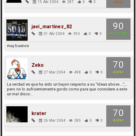
15 Abr 2004
287
0
0
MALO
90
javi_martinez_82
01 Abr 2004
393
0
0
MUY BUENO
muy buenos
70
Zeko
27 Mar 2004
498
0
0
BUENO
La verdad es que ha sido un bajon respecto a su "Ideas above....",..
pero no lo suficientemente gordo como para que considere a este
un mal disco...
70
krater
26 Mar 2004
285
0
0
BUENO