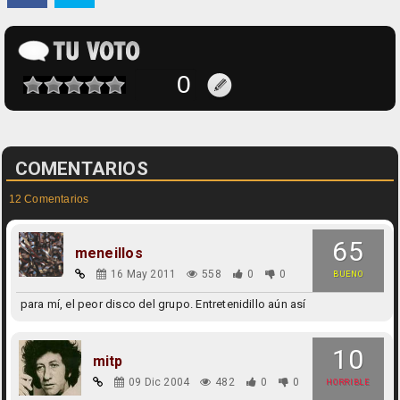
COMENTARIOS
12 Comentarios
65
meneillos
16 May 2011
558
0
0
BUENO
para mí, el peor disco del grupo. Entretenidillo aún así
10
mitp
09 Dic 2004
482
0
0
HORRIBLE