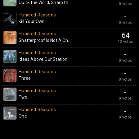
Quick the Word, Sharp th...
0 votos
Hundred Reasons
-
Kill Your Own
0 votos
Hundred Reasons
64
Shatterproof Is Not A Ch...
12 votos
Hundred Reasons
-
Ideas Above Our Station
0 votos
Hundred Reasons
-
Three
0 votos
Hundred Reasons
-
Two
0 votos
Hundred Reasons
-
One
0 votos