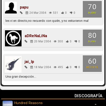
70
papu
24 Mar 2004
531
0
0
BUENO
les vi en directo,no recuerdo con quién, y no estuvieron mal
80
aDReNaLiNa
20 Mar 2004
300
0
0
BUENO
60
jai_lp
18 Mar 2004
495
0
0
MEDIOCRE
Una gran decepción...
DISCOGRAFÍA
Hundred Reasons
-