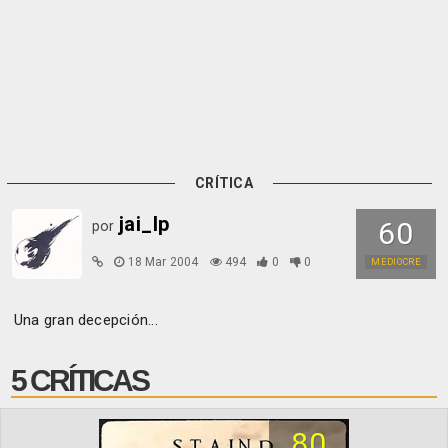
CRÍTICA
jai_lp
60
por
18 Mar 2004
494
0
0
MEDIOCRE
Una gran decepción...
5 CRÍTICAS
80