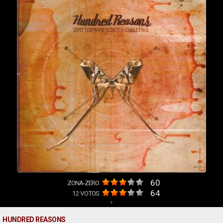
60
ZONA-ZERO
64
12
VOTOS
+
HUNDRED REASONS