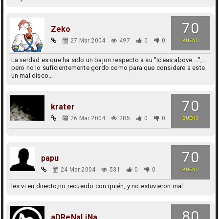
70
Zeko
27 Mar 2004
497
0
0
BUENO
La verdad es que ha sido un bajon respecto a su "Ideas above....",..
pero no lo suficientemente gordo como para que considere a este
un mal disco...
70
krater
26 Mar 2004
285
0
0
BUENO
70
papu
24 Mar 2004
531
0
0
BUENO
les vi en directo,no recuerdo con quién, y no estuvieron mal
80
aDReNaLiNa