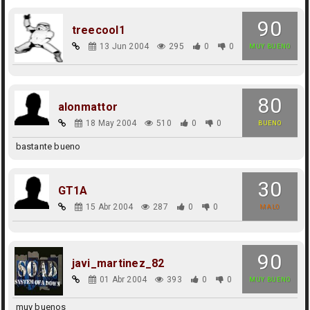
90
treecool1
13 Jun 2004
295
0
0
MUY BUENO
80
alonmattor
18 May 2004
510
0
0
BUENO
bastante bueno
30
GT1A
15 Abr 2004
287
0
0
MALO
90
javi_martinez_82
01 Abr 2004
393
0
0
MUY BUENO
muy buenos