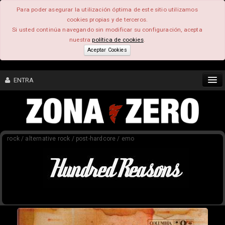
Para poder asegurar la utilización óptima de este sitio utilizamos
cookies propias y de terceros.
Si usted continúa navegando sin modificar su configuración, acepta
nuestra
política de cookies
.
Aceptar Cookies
ENTRA
CONTENIDO
rock / alternative rock / post-hardcore / emo
COMUNIDAD
FEEEDBACK
FOROS