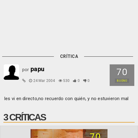
CRÍTICA
papu
70
por
24 Mar 2004
530
0
0
BUENO
les vi en directo,no recuerdo con quién, y no estuvieron mal
3 CRÍTICAS
70