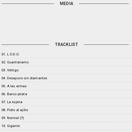
MEDIA
TRACKLIST
01. L.O.D.O.
02. Guantánamo
03. Vértigo
04. Desayuno sin diamantes
05. A las armas
06. Barco pirata
07. La espina
08. Pollo al ajillo
09. Normal (?)
10. Gigante