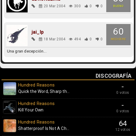
20 Mar 2004
300
0
0
BUENO
60
jai_lp
18 Mar 2004
494
0
0
MEDIOCRE
Una gran decepción...
DISCOGRAFÍA
Hundred Reasons
-
Quick the Word, Sharp th...
0 votos
Hundred Reasons
-
Kill Your Own
0 votos
Hundred Reasons
64
Shatterproof Is Not A Ch...
12 votos