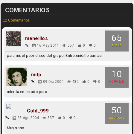
COMENTARIOS
12 Comentarios
65
meneillos
16 May 2011
557
0
0
BUENO
para mí, el peor disco del grupo. Entretenidillo aún así
10
mitp
09 Dic 2004
482
0
0
HORRIBLE
mierda en estado puro
50
-Cold_999-
25 Ago 2004
537
0
0
MEDIOCRE
Muy soso...