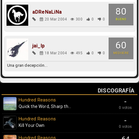
80
aDReNaLiNa
20 Mar 2004
300
0
0
BUENO
60
jai_lp
18 Mar 2004
495
0
0
MEDIOCRE
Una gran decepción...
DISCOGRAFÍA
Hundred Reasons
-
Quick the Word, Sharp th...
0 votos
Hundred Reasons
-
Kill Your Own
0 votos
Hundred Reasons