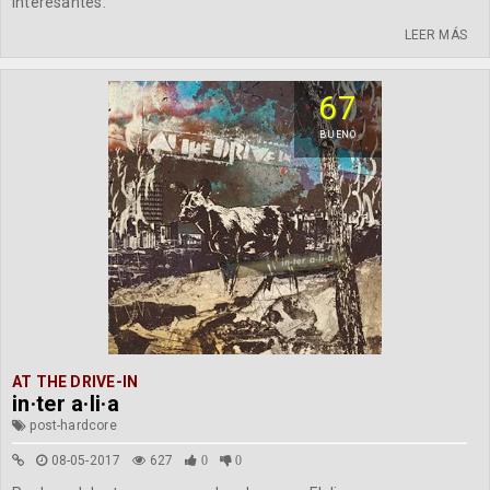
interesantes.
LEER MÁS
67
BUENO
AT THE DRIVE-IN
in·ter a·li·a
post-hardcore
08-05-2017
627
0
0