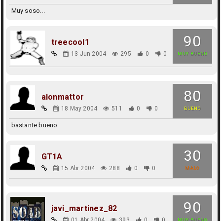
Muy soso...
90
treecool1
13 Jun 2004
295
0
0
MUY BUENO
80
alonmattor
18 May 2004
511
0
0
BUENO
bastante bueno
30
GT1A
15 Abr 2004
288
0
0
MALO
90
javi_martinez_82
01 Abr 2004
393
0
0
MUY BUENO