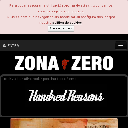
Para poder asegurar la utilización óptima de este sitio utilizamos
cookies propias y de terceros.
Si usted continúa navegando sin modificar su configuración, acepta
nuestra
política de cookies
.
Aceptar Cookies
ENTRA
CONTENIDO
rock / alternative rock / post-hardcore / emo
COMUNIDAD
FEEEDBACK
FOROS