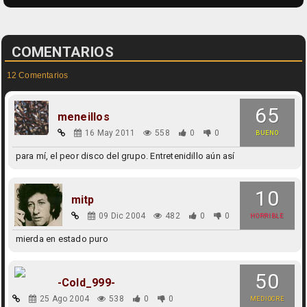
COMENTARIOS
12 Comentarios
65
meneillos
16 May 2011
558
0
0
BUENO
para mí, el peor disco del grupo. Entretenidillo aún así
10
mitp
09 Dic 2004
482
0
0
HORRIBLE
mierda en estado puro
50
-Cold_999-
25 Ago 2004
538
0
0
MEDIOCRE