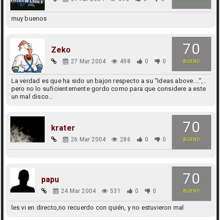
muy buenos
70
Zeko
27 Mar 2004
498
0
0
BUENO
La verdad es que ha sido un bajon respecto a su "Ideas above....",..
pero no lo suficientemente gordo como para que considere a este
un mal disco...
70
krater
26 Mar 2004
286
0
0
BUENO
70
papu
24 Mar 2004
531
0
0
BUENO
les vi en directo,no recuerdo con quién, y no estuvieron mal