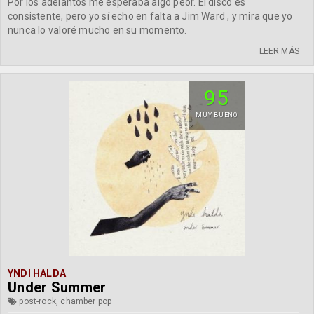
Por los adelantos me esperaba algo peor. El disco es
consistente, pero yo sí echo en falta a Jim Ward , y mira que yo
nunca lo valoré mucho en su momento.
LEER MÁS
95
MUY BUENO
YNDI HALDA
Under Summer
post-rock, chamber pop