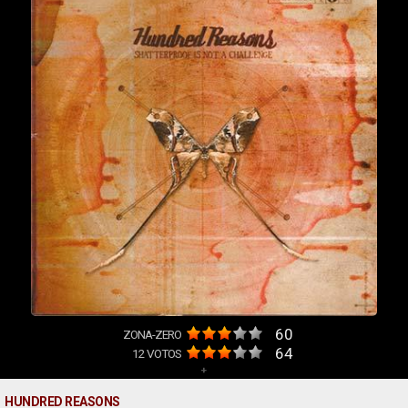
60
ZONA-ZERO
64
12
VOTOS
+
HUNDRED REASONS