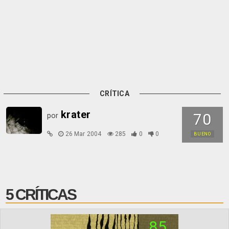
CRÍTICA
krater
70
por
26 Mar 2004
285
0
0
BUENO
5 CRÍTICAS
85