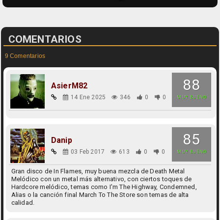
COMENTARIOS
9 Comentarios
88
AsierM82
14 Ene 2025
346
0
0
MUY BUENO
85
Danip
03 Feb 2017
613
0
0
MUY BUENO
Gran disco de In Flames, muy buena mezcla de Death Metal
Melódico con un metal más alternativo, con ciertos toques de
Hardcore melódico, temas como I'm The Highway, Condemned,
Alias o la canción final March To The Store son temas de alta
calidad.