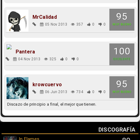
95
MrCalidad
05 Nov 2013
357
0
0
MUY BUENO
100
Pantera
04 Nov 2013
325
0
0
EXCELENTE
95
krowcuervo
06 Jun 2013
734
0
0
MUY BUENO
Discazo de principio a final, el mejor que tienen.
DISCOGRAFÍA
In Flames