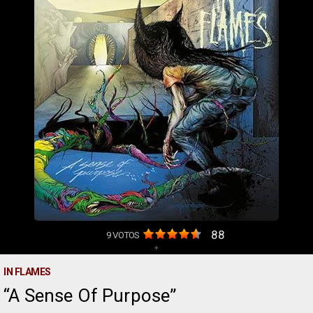
88
9
VOTOS
+
IN FLAMES
A Sense Of Purpose