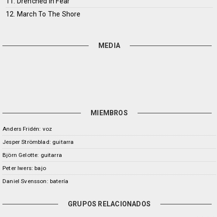
11. Drenched In Fear
12. March To The Shore
MEDIA
MIEMBROS
Anders Fridén: voz
Jesper Strömblad: guitarra
Björn Gelotte: guitarra
Peter Iwers: bajo
Daniel Svensson: batería
GRUPOS RELACIONADOS