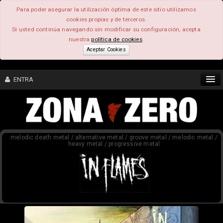
Para poder asegurar la utilización óptima de este sitio utilizamos
cookies propias y de terceros.
Si usted continúa navegando sin modificar su configuración, acepta
nuestra
política de cookies
.
Aceptar Cookies
ENTRA
CONTENIDO
melodic death metal / alternative metal / groove metal / melodic metal /
COMUNIDAD
heavy metal / progressive metal
FEEEDBACK
FOROS