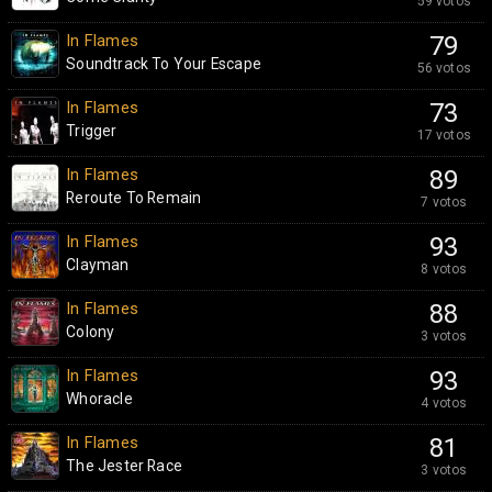
59 votos
In Flames
79
Soundtrack To Your Escape
56 votos
In Flames
73
Trigger
17 votos
In Flames
89
Reroute To Remain
7 votos
In Flames
93
Clayman
8 votos
In Flames
88
Colony
3 votos
In Flames
93
Whoracle
4 votos
In Flames
81
The Jester Race
3 votos