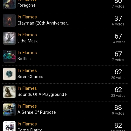
80
Foregone
7 votos
In Flames
37
Clayman (20th Anniversar...
6 votos
In Flames
67
I, the Mask
14 votos
In Flames
67
Battles
7 votos
In Flames
62
Siren Charms
20 votos
In Flames
62
Sounds Of A Playground F...
23 votos
In Flames
88
A Sense Of Purpose
9 votos
In Flames
82
Come Clarity