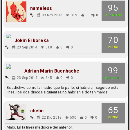
95
nameless
09 Nov 2015
319
0
0
MUY BUENO
70
Jokin Erkoreka
23 Sep 2014
318
0
0
BUENO
99
Adrian Marin Buenhache
23 Sep 2014
645
0
0
EXCELENTE
Es adictivo como la madre que lo pario, si hubieran seguido esta
linea, los dos discos siguientes no habrian sido tan malos.
65
chelin
22 Dic 2013
530
0
0
BUENO
Malo. En la línea mediocre del anterior.