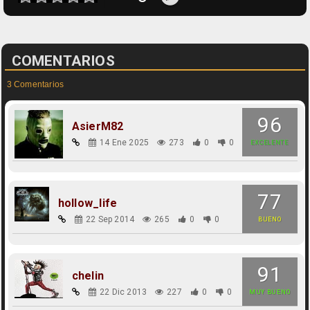
COMENTARIOS
3 Comentarios
96
AsierM82
14 Ene 2025
273
0
0
EXCELENTE
77
hollow_life
22 Sep 2014
265
0
0
BUENO
91
chelin
22 Dic 2013
227
0
0
MUY BUENO