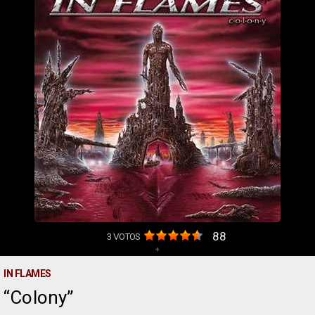
88
3
VOTOS
+
IN FLAMES
Colony