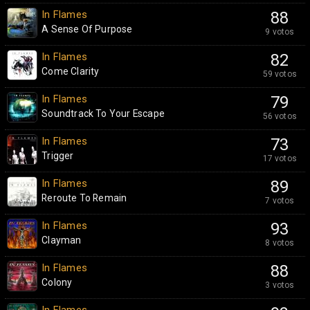
In Flames
88
A Sense Of Purpose
9 votos
In Flames
82
Come Clarity
59 votos
In Flames
79
Soundtrack To Your Escape
56 votos
In Flames
73
Trigger
17 votos
In Flames
89
Reroute To Remain
7 votos
In Flames
93
Clayman
8 votos
In Flames
88
Colony
3 votos