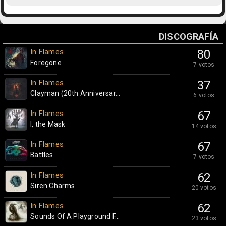
DISCOGRAFÍA
In Flames
80
Foregone
7 votos
In Flames
37
Clayman (20th Anniversar...
6 votos
In Flames
67
I, the Mask
14 votos
In Flames
67
Battles
7 votos
In Flames
62
Siren Charms
20 votos
In Flames
62
Sounds Of A Playground F...
23 votos