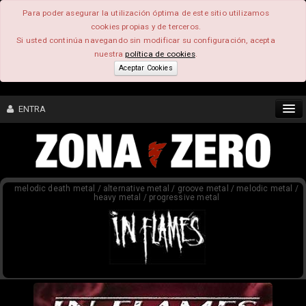
Para poder asegurar la utilización óptima de este sitio utilizamos
cookies propias y de terceros.
Si usted continúa navegando sin modificar su configuración, acepta
nuestra
política de cookies
.
Aceptar Cookies
ENTRA
CONTENIDO
melodic death metal / alternative metal / groove metal / melodic metal /
COMUNIDAD
heavy metal / progressive metal
FEEEDBACK
FOROS