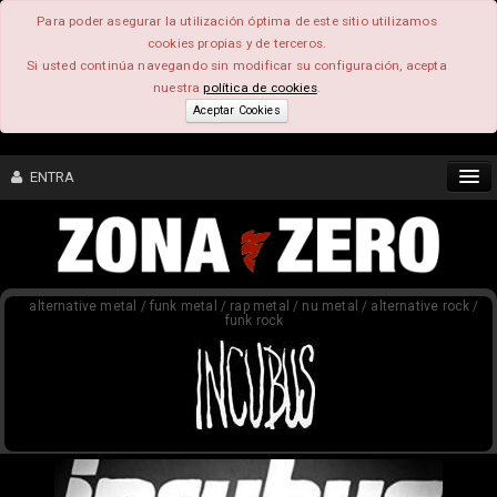
Para poder asegurar la utilización óptima de este sitio utilizamos
cookies propias y de terceros.
Si usted continúa navegando sin modificar su configuración, acepta
nuestra
política de cookies
.
Aceptar Cookies
ENTRA
CONTENIDO
alternative metal / funk metal / rap metal / nu metal / alternative rock /
COMUNIDAD
funk rock
FEEEDBACK
FOROS