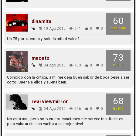
60
dinamita
10 Ago 2015
641
0
0
MEDIOCRE
Un 75 por 4 temas y solo la mitad valen?...
73
maceto
04 Ago 2015
703
0
0
BUENO
Coincido con la crítica, a mi me deja buen sabor de boca pese a ser
corto. Suena a ellos y suena bien.
68
rearviewmirror
04 Ago 2015
526
0
0
BUENO
No está mal, pero solo cuatro canciones me parece insufiicintes
para valorar sin han vuelto a su mejor nivel...