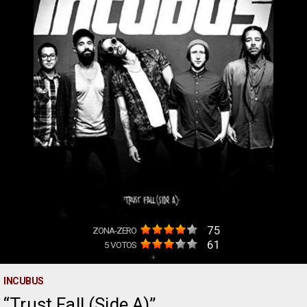
75
ZONA-ZERO
61
5
VOTOS
+
INCUBUS
Trust Fall (Side A)