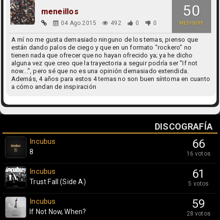
50
meneillos
04 Ago 2015
492
0
0
MEDIOCRE
A mí no me gusta demasiado ninguno de los temas, pienso que
están dando palos de ciego y que en un formato "rockero" no
tienen nada que ofrecer que no hayan ofrecido ya; ya he dicho
alguna vez que creo que la trayectoria a seguir podría ser "If not
now...", pero sé que no es una opinión demasiado extendida.
Además, 4 años para estos 4 temas no son buen síntoma en cuanto
a cómo andan de inspiración
DISCOGRAFÍA
Incubus
66
8
16 votos
Incubus
61
Trust Fall (Side A)
5 votos
Incubus
59
If Not Now, When?
28 votos