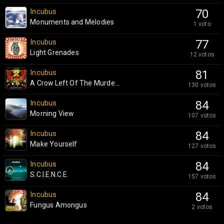
Incubus
70
Monuments and Melodies
1 voto
Incubus
77
Light Grenades
12 votos
Incubus
81
A Crow Left Of The Murde...
130 votos
Incubus
84
Morning View
107 votos
Incubus
84
Make Yourself
127 votos
Incubus
84
S.C.I.E.N.C.E.
157 votos
Incubus
84
Fungus Amongus
2 votos