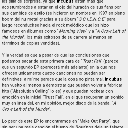
les pilla de sorpresa, ya que
Incubus
están más que
acostumbrados a estar en el ojo del huracán de sus fans por
sus cambios de estilo (se hicieron un nombre en 1997 en pleno
boom del nu metal gracias a su álbum "
S.C.I.E.N.C.E
" para
luego reconducirse hacia el rock melódico que los hizo
famosos en álbumes como "
Morning View
" y a "
A Crow Left of
the Murder
", los más exitosos de su carrera al menos en
términos de copias vendidas).
Y la verdad es que a pesar de que las conclusiones que
podamos sacar de esta primera cara de "
Trust Fall
" (parece
que un segundo EP aparecerá más adelante) en la que nos
ofrecen únicamente cuatro canciones no puedan ser
definitivas, a mí me parece que la cosa no pinta mal.
Incubus
han vuelto al menos a demostrar que pueden volver a fabricar
hits ("Absolution Calling" lo es) y que pueden rockear con
emoción en la inicial "Trust Fall", en el que recuperan un sonido
muy en línea del, en mi opinión, mejor disco de la banda, "
A
Crow Left of the Murder
".
Lo peor de este EP lo encontramos en "Make Out Party", que
sin ser una mala canción el bueno de
Boyd
nos deja un falsete