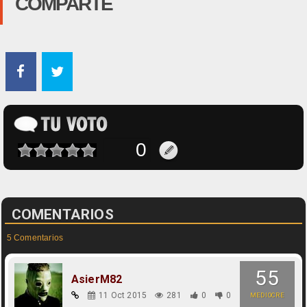
COMPARTE
COMENTARIOS
5 Comentarios
55
AsierM82
11 Oct 2015
281
0
0
MEDIOCRE