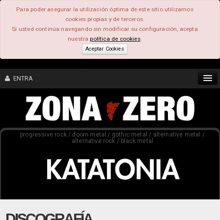
Para poder asegurar la utilización óptima de este sitio utilizamos
cookies propias y de terceros.
Si usted continúa navegando sin modificar su configuración, acepta
nuestra
política de cookies
.
Aceptar Cookies
ENTRA
CONTENIDO
progressive rock / doom metal / gothic metal / alternative metal /
COMUNIDAD
alternative rock / black metal
FEEEDBACK
FOROS
DISCOGRAFÍA