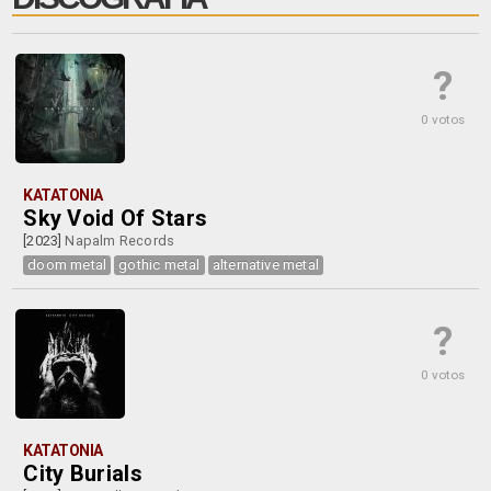
?
0 votos
KATATONIA
Sky Void Of Stars
[2023]
Napalm Records
doom metal
gothic metal
alternative metal
?
0 votos
KATATONIA
City Burials