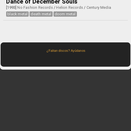
Dance of December Souls
[1993]
No Fashion Records
/
Helion Records
/
Century Media
black metal
death metal
doom metal
¿Faltan discos? Ayúdanos