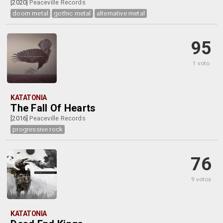
[2020]
Peaceville Records
doom metal
gothic metal
alternative metal
95
1 voto
KATATONIA
The Fall Of Hearts
[2016]
Peaceville Records
progressive rock
76
9 votos
KATATONIA