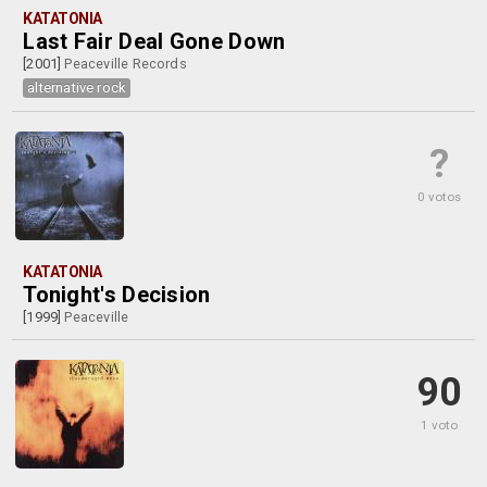
KATATONIA
Last Fair Deal Gone Down
[2001]
Peaceville Records
alternative rock
?
0 votos
KATATONIA
Tonight's Decision
[1999]
Peaceville
90
1 voto