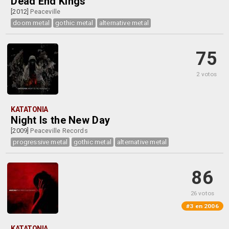
Dead End Kings
[2012]
Peaceville
doom metal
gothic metal
alternative metal
75
2 votos
KATATONIA
Night Is the New Day
[2009]
Peaceville Records
progressive metal
gothic metal
alternative metal
86
26 votos
#3 en 2006
KATATONIA