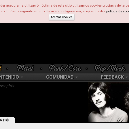
der asegurar la utilización óptima de este sitio utilizamos cookies propias y de terce
d continúa navegando sin modificar su configuración, acepta nuestra
política de coo
Aceptar Cookies
NTENIDO
COMUNIDAD
FEEDBACK
ock / folk
S (10)