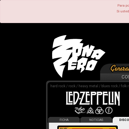
Para po
Si uste
CO
hard rock / rock / heavy metal / blues rock / folk r
FICHA
NOTICIAS
DISCO