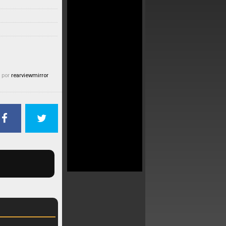
 por
rearviewmirror