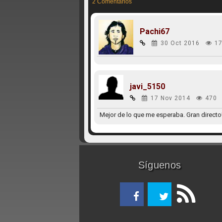
2 Comentarios
Pachi67
30 Oct 2016
17
javi_5150
17 Nov 2014
470
Mejor de lo que me esperaba. Gran directo
Síguenos