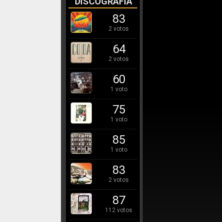
DISCOGRAFÍA
83
2 votos
64
2 votos
60
1 voto
75
1 voto
85
1 voto
83
2 votos
87
112 votos