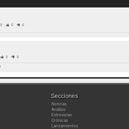
0
0
0
0
0
!
Secciones
Noticias
Análisis
Entrevistas
Crónicas
Lanzamientos