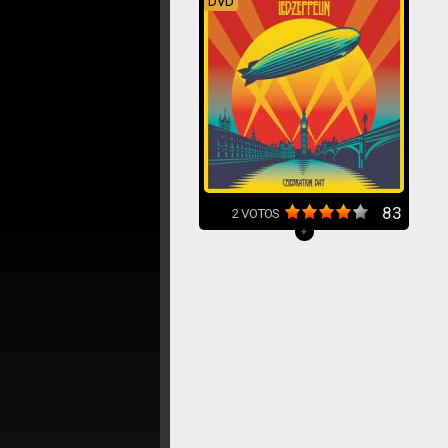
DVD
83
2
VOTOS
+