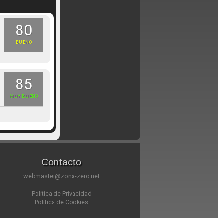
80
BUENO
85
MUY BUENO
Contacto
webmaster@zona-zero.net
Política de Privacidad
Política de Cookies