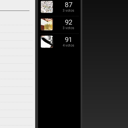
87
3 votos
92
3 votos
91
4 votos