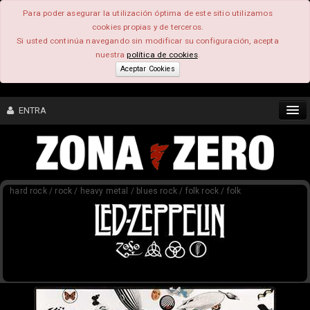
Para poder asegurar la utilización óptima de este sitio utilizamos
cookies propias y de terceros.
Si usted continúa navegando sin modificar su configuración, acepta
nuestra
política de cookies
.
Aceptar Cookies
ENTRA
CONTENIDO
hard rock / rock / heavy metal / blues rock / folk rock / folk
COMUNIDAD
FEEEDBACK
FOROS