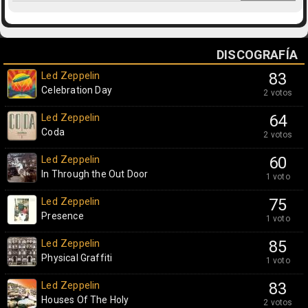
DISCOGRAFÍA
Led Zeppelin
83
Celebration Day
2 votos
Led Zeppelin
64
Coda
2 votos
Led Zeppelin
60
In Through the Out Door
1 voto
Led Zeppelin
75
Presence
1 voto
Led Zeppelin
85
Physical Graffiti
1 voto
Led Zeppelin
83
Houses Of The Holy
2 votos