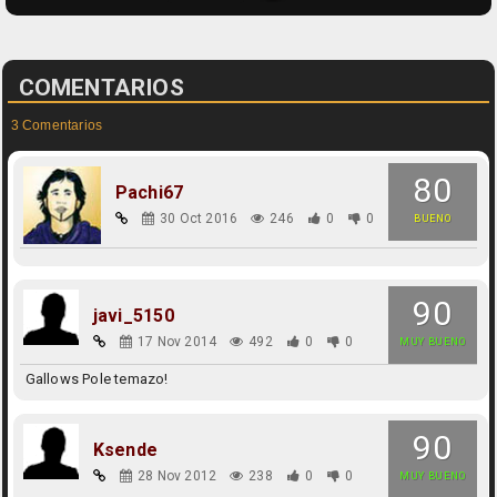
COMENTARIOS
3 Comentarios
80
Pachi67
30 Oct 2016
246
0
0
BUENO
90
javi_5150
17 Nov 2014
492
0
0
MUY BUENO
Gallows Pole temazo!
90
Ksende
28 Nov 2012
238
0
0
MUY BUENO