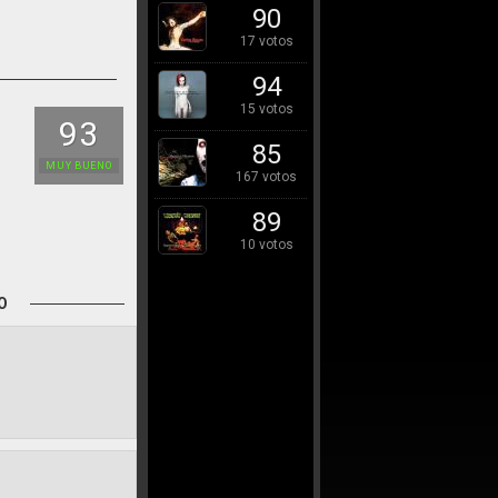
90
17 votos
94
15 votos
93
85
MUY BUENO
167 votos
89
10 votos
O