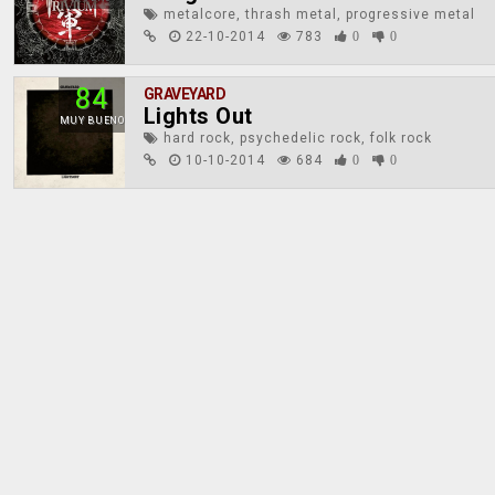
metalcore, thrash metal, progressive metal
22-10-2014
783
0
0
84
GRAVEYARD
Lights Out
MUY BUENO
hard rock, psychedelic rock, folk rock
10-10-2014
684
0
0