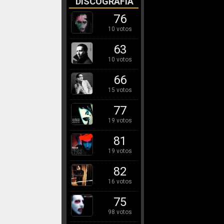
DISCOGRAFÍA
76
10 votos
63
10 votos
66
15 votos
77
19 votos
81
19 votos
82
16 votos
75
98 votos