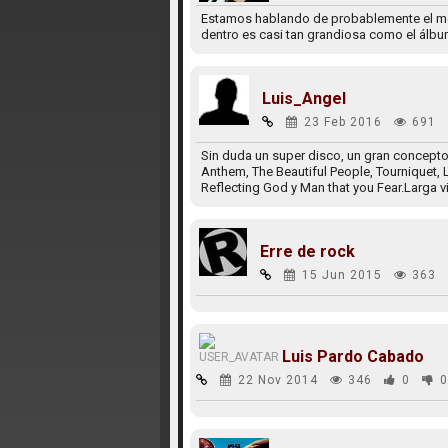
Estamos hablando de probablemente el mej
dentro es casi tan grandiosa como el álbum.
Luis_Angel
23 Feb 2016
691
Sin duda un super disco, un gran concept
Anthem, The Beautiful People, Tourniquet, 
Reflecting God y Man that you Fear.Larga v
Erre de rock
15 Jun 2015
363
Luis Pardo Cabado
22 Nov 2014
346
0
0