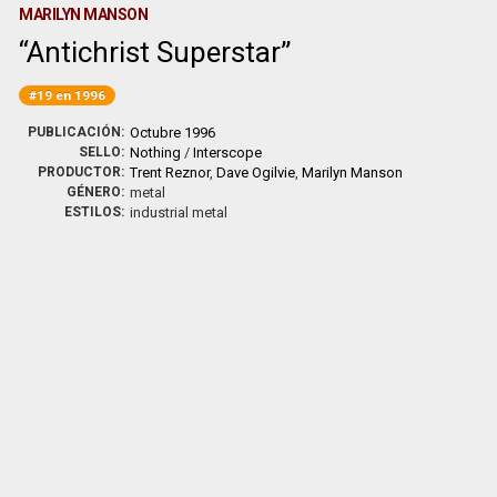
MARILYN MANSON
Antichrist Superstar
#19 en 1996
PUBLICACIÓN:
Octubre 1996
SELLO:
Nothing
/
Interscope
PRODUCTOR:
Trent Reznor
,
Dave Ogilvie
,
Marilyn Manson
GÉNERO:
metal
ESTILOS:
industrial metal