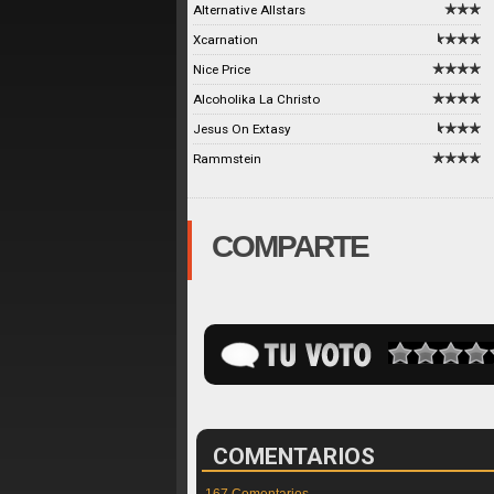
Alternative Allstars
Xcarnation
Nice Price
Alcoholika La Christo
Jesus On Extasy
Rammstein
COMPARTE
COMENTARIOS