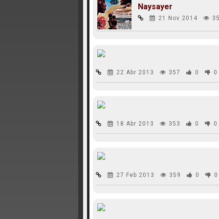
Naysayer
21 Nov 2014
3
22 Abr 2013
357
0
0
18 Abr 2013
353
0
0
27 Feb 2013
359
0
0