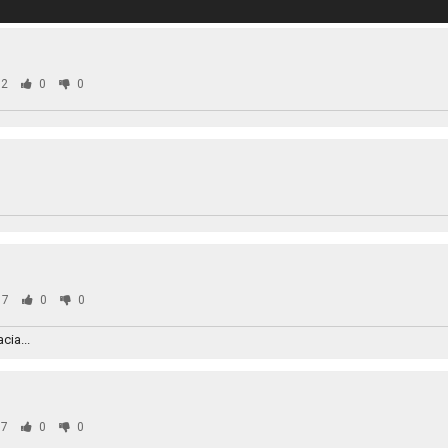
2
0
0
87
0
0
cia...
7
0
0