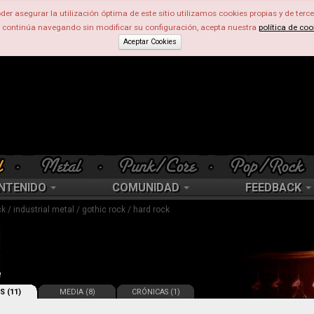
der asegurar la utilización óptima de este sitio utilizamos cookies propias y de terce
d continúa navegando sin modificar su configuración, acepta nuestra
política de coo
Aceptar Cookies
NTENIDO
COMUNIDAD
FEEDBACK
ck / industrial metal / gothic rock / hard rock
S (11)
MEDIA (8)
CRÓNICAS (1)