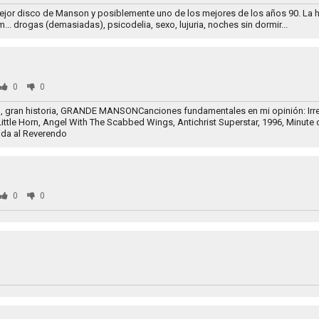
or disco de Manson y posiblemente uno de los mejores de los años 90. La hi
.. drogas (demasiadas), psicodelia, sexo, lujuria, noches sin dormir...
0
0
o, gran historia, GRANDE MANSONCanciones fundamentales en mi opinión: Irr
Little Horn, Angel With The Scabbed Wings, Antichrist Superstar, 1996, Minute 
ida al Reverendo
0
0