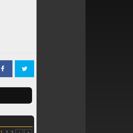
1
2
3
›
»