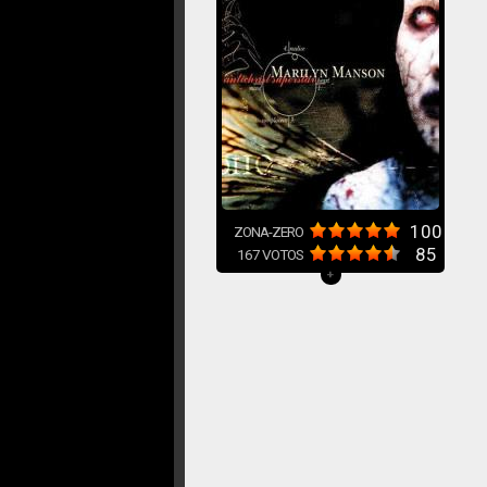
100
ZONA-ZERO
85
167
VOTOS
+