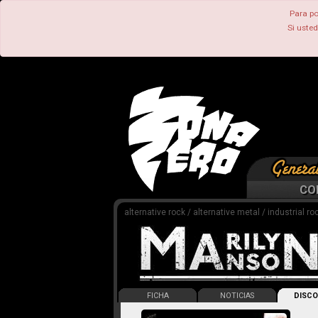
Para po
Si uste
CO
alternative rock / alternative metal / industrial ro
FICHA
NOTICIAS
DISCO