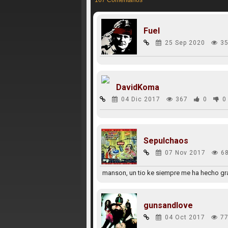
167 Comentarios
Fuel
25 Sep 2020
35
DavidKoma
04 Dic 2017
367
0
0
Sepulchaos
07 Nov 2017
6
manson, un tio ke siempre me ha hecho gra
gunsandlove
04 Oct 2017
77