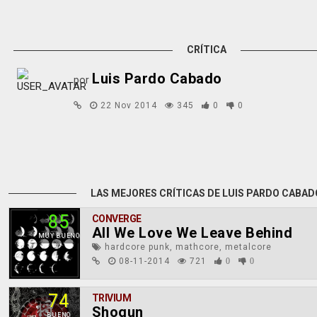
CRÍTICA
Luis Pardo Cabado
por
22 Nov 2014
345
0
0
LAS MEJORES CRÍTICAS DE LUIS PARDO CABAD
85
CONVERGE
All We Love We Leave Behind
MUY BUENO
hardcore punk, mathcore, metalcore
08-11-2014
721
0
0
74
TRIVIUM
Shogun
BUENO