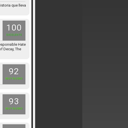
storia que lleva
100
EXCELENTE
esponsible Hate
of Decay, The
92
MUY BUENO
93
MUY BUENO