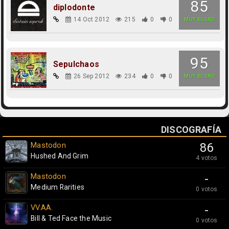
85
diplodonte
14 Oct 2012
215
0
0
MUY BUENO
95
Sepulchaos
26 Sep 2012
234
0
0
MUY BUENO
DISCOGRAFÍA
Mastodon
86
Hushed And Grim
4 votos
Mastodon
-
Medium Rarities
0 votos
VV.AA.
-
Bill & Ted Face the Music
0 votos