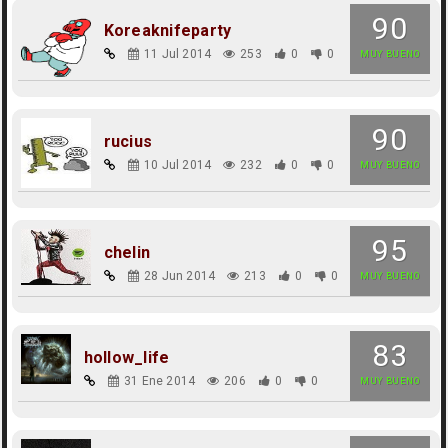
90
Koreaknifeparty
11 Jul 2014
253
0
0
MUY BUENO
90
rucius
10 Jul 2014
232
0
0
MUY BUENO
95
chelin
28 Jun 2014
213
0
0
MUY BUENO
83
hollow_life
31 Ene 2014
206
0
0
MUY BUENO