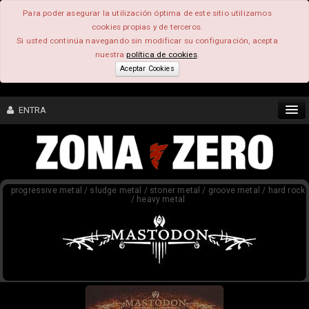
Para poder asegurar la utilización óptima de este sitio utilizamos
cookies propias y de terceros.
Si usted continúa navegando sin modificar su configuración, acepta
nuestra
política de cookies
.
Aceptar Cookies
ENTRA
CONTENIDO
progressive metal / sludge metal / stoner metal / groove metal / hard rock
COMUNIDAD
/ heavy metal
FEEEDBACK
FOROS