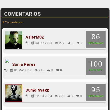
COMENTARIOS
9 Comentarios
86
AsierM82
03 Dic 2024
232
0
0
MUY BUENO
100
Sonia Perez
01 Mar 2017
215
0
0
EXCELENTE
95
Dümo Nyakk
12 Jul 2014
223
0
0
MUY BUENO