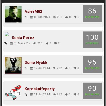
86
AsierM82
03 Dic 2024
232
0
0
MUY BUENO
100
Sonia Perez
01 Mar 2017
213
0
0
EXCELENTE
95
Dümo Nyakk
12 Jul 2014
222
0
0
MUY BUENO
90
Koreaknifeparty
11 Jul 2014
252
0
0
MUY BUENO