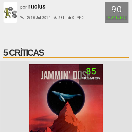
rucius
90
por
10 Jul 2014
231
0
0
MUY BUENO
5 CRÍTICAS
85
MUY BUENO