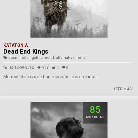
KATATONIA
Dead End Kings
doom metal, gothic metal, alternative metal
13-09-2012
909
0
0
Menudo discazo se han marcado, me encanta..
LEER MÁS
85
MUY BUENO