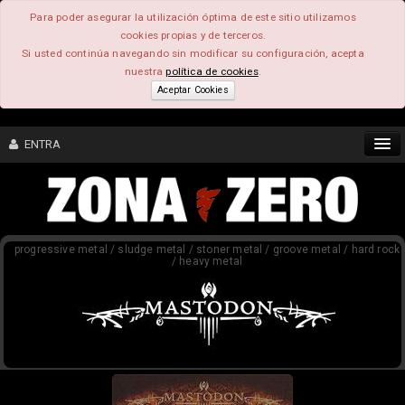
Para poder asegurar la utilización óptima de este sitio utilizamos
cookies propias y de terceros.
Si usted continúa navegando sin modificar su configuración, acepta
nuestra
política de cookies
.
Aceptar Cookies
ENTRA
CONTENIDO
progressive metal / sludge metal / stoner metal / groove metal / hard rock
COMUNIDAD
/ heavy metal
FEEEDBACK
FOROS