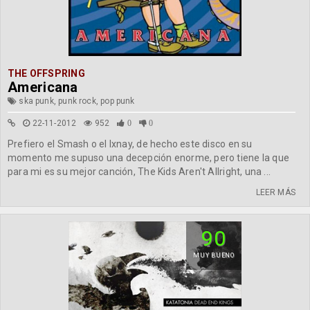
THE OFFSPRING
Americana
ska punk, punk rock, pop punk
22-11-2012
952
0
0
Prefiero el Smash o el Ixnay, de hecho este disco en su
momento me supuso una decepción enorme, pero tiene la que
para mi es su mejor canción, The Kids Aren't Allright, una ...
LEER MÁS
90
MUY BUENO