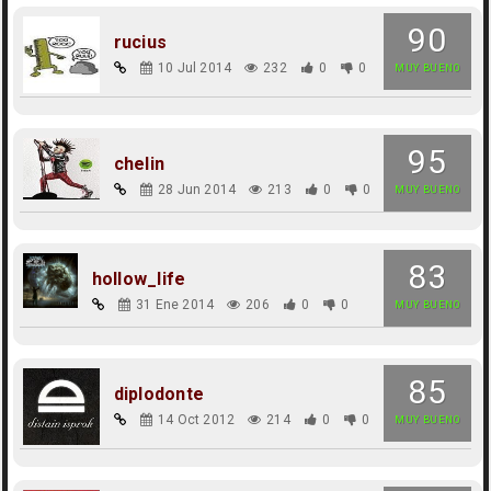
90
rucius
10 Jul 2014
232
0
0
MUY BUENO
95
chelin
28 Jun 2014
213
0
0
MUY BUENO
83
hollow_life
31 Ene 2014
206
0
0
MUY BUENO
85
diplodonte
14 Oct 2012
214
0
0
MUY BUENO