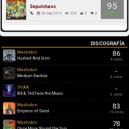
95
Sepulchaos
26 Sep 2012
234
0
0
MUY BUENO
DISCOGRAFÍA
Mastodon
86
Hushed And Grim
4 votos
Mastodon
-
Medium Rarities
0 votos
VV.AA.
-
Bill & Ted Face the Music
0 votos
Mastodon
83
Emperor of Sand
15 votos
Mastodon
78
Once More 'Round the Sun