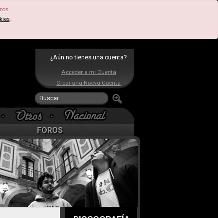
ros.
kies
.
¿Aún no tienes una cuenta?
Acceder a mi Cuenta
Crear una Nueva Cuenta
FOROS