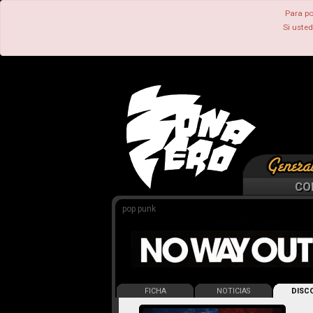
Para po
Si uste
CO
pop punk
FICHA
NOTICIAS
DISCO