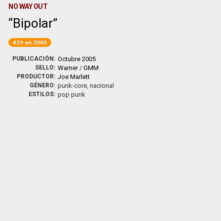
NO WAY OUT
Bipolar
#29 en 2005
PUBLICACIÓN:
Octubre 2005
SELLO:
Warner
/
GMM
PRODUCTOR:
Joe Marlett
GÉNERO:
punk-core, nacional
ESTILOS:
pop punk