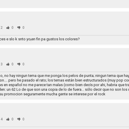
12
0
0
eces e slo k snto yo¡en fin pa gustos los colores?
13
0
0
eno, no hay ningun tema que me ponga los pelos de punta; ningun tema que hay
on.... pero he pasado el rato; los temas están bien estructurados (muy pop c
s en español no me parece tan malas (como bien decís por ahi, habria que tra
nden: un 62 Lo de que son una copia de lo de fuera... sólo decir que no son lo
su promocion seguramente mucha gente se interese por el rock
94
0
0