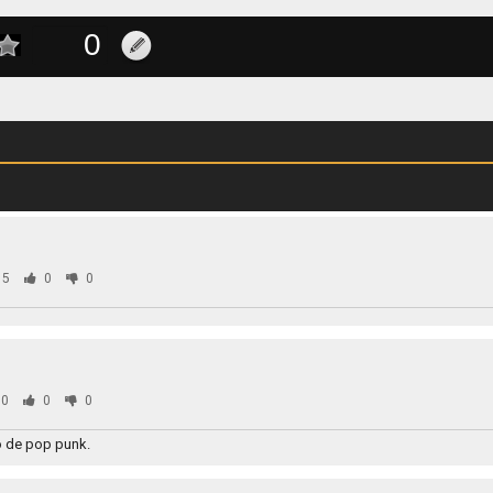
05
0
0
0
0
0
o de pop punk.