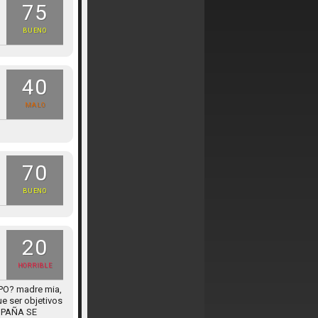
75
BUENO
40
MALO
70
BUENO
20
HORRIBLE
O? madre mia,
ue ser objetivos
ESPAÑA SE