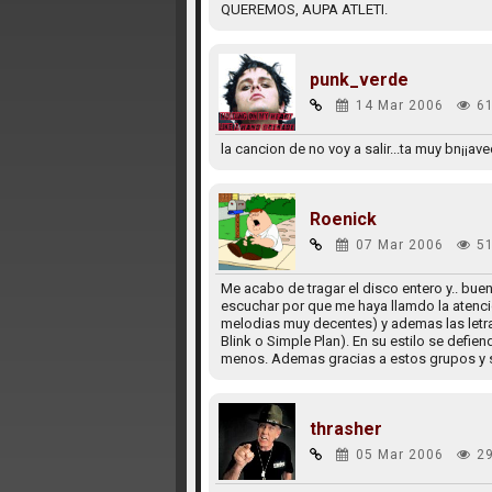
QUEREMOS, AUPA ATLETI.
punk_verde
14 Mar 2006
6
la cancion de no voy a salir...ta muy bn¡¡av
Roenick
07 Mar 2006
5
Me acabo de tragar el disco entero y.. bu
escuchar por que me haya llamdo la atenci
melodias muy decentes) y ademas las letra
Blink o Simple Plan). En su estilo se defie
menos. Ademas gracias a estos grupos y 
thrasher
05 Mar 2006
2