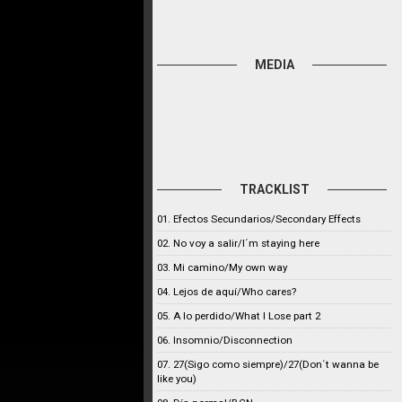
MEDIA
TRACKLIST
01. Efectos Secundarios/Secondary Effects
02. No voy a salir/I´m staying here
03. Mi camino/My own way
04. Lejos de aquí/Who cares?
05. A lo perdido/What I Lose part 2
06. Insomnio/Disconnection
07. 27(Sigo como siempre)/27(Don´t wanna be
like you)