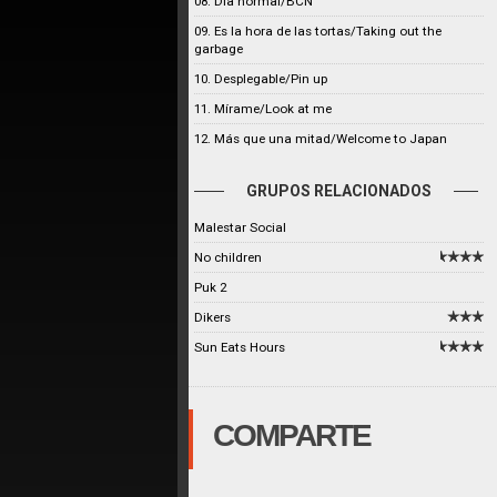
08. Día normal/BCN
09. Es la hora de las tortas/Taking out the
garbage
10. Desplegable/Pin up
11. Mírame/Look at me
12. Más que una mitad/Welcome to Japan
GRUPOS RELACIONADOS
Malestar Social
No children
Puk 2
Dikers
Sun Eats Hours
COMPARTE