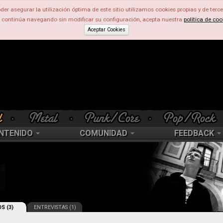
der asegurar la utilización óptima de este sitio utilizamos cookies propias y de terce
d continúa navegando sin modificar su configuración, acepta nuestra
política de coo
Aceptar Cookies
NTENIDO
COMUNIDAD
FEEDBACK
S (3)
ENTREVISTAS (1)