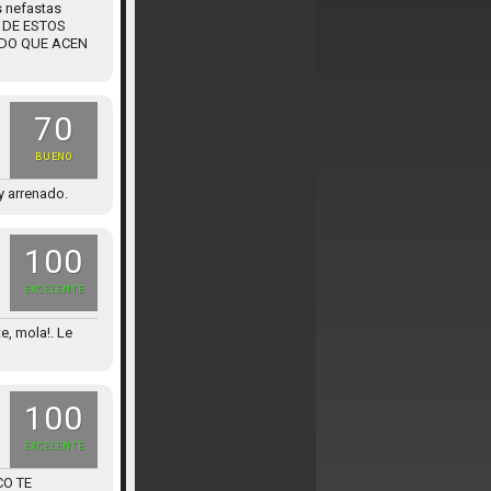
s nefastas
D DE ESTOS
NDO QUE ACEN
70
BUENO
y arrenado.
100
EXCELENTE
e, mola!. Le
100
EXCELENTE
CO TE