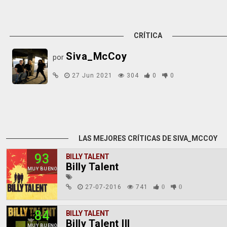
CRÍTICA
Siva_McCoy
por
27 Jun 2021
304
0
0
LAS MEJORES CRÍTICAS DE SIVA_MCCOY
93
BILLY TALENT
Billy Talent
MUY BUENO
27-07-2016
741
0
0
84
BILLY TALENT
Billy Talent III
MUY BUENO