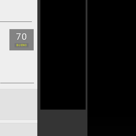
70
BUENO