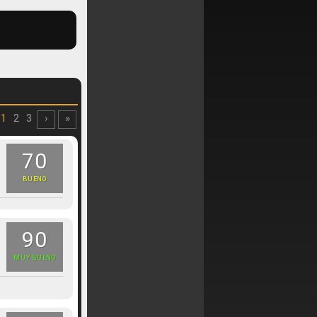
1
2
3
›
»
70
BUENO
90
MUY BUENO