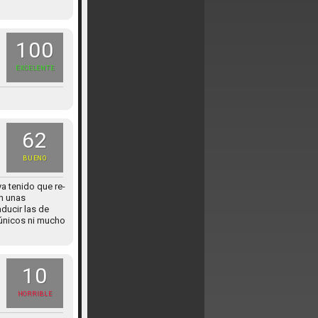
100
EXCELENTE
62
BUENO
a tenido que re-
on unas
ducir las de
s únicos ni mucho
10
HORRIBLE