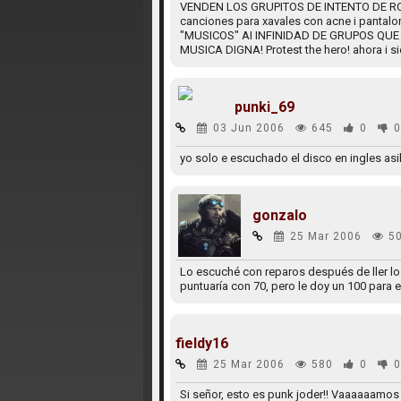
VENDEN LOS GRUPITOS DE INTENTO DE ROCK.
canciones para xavales con acne i pantal
"MUSICOS" AI INFINIDAD DE GRUPOS QU
MUSICA DIGNA! Protest the hero! ahora i s
punki_69
03 Jun 2006
645
0
0
yo solo e escuchado el disco en ingles as
gonzalo
25 Mar 2006
5
Lo escuché con reparos después de ller lo
puntuaría con 70, pero le doy un 100 para e
fieldy16
25 Mar 2006
580
0
0
Si señor, esto es punk joder!! Vaaaaaamos 