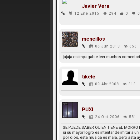
Javier Vera
12 Ene 2015
294
0
0
meneillos
06 Jun 2013
555
jajaja es impagable leer muchos comentar
tikele
09 Abr 2008
313
PUXI
24 Oct 2006
581
SE PUEDE SABER QUIEN TIENE EL MORRO 
si su mayor logro es intentar de imitar a 
por dios, esta musica es mala, pero asta