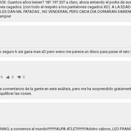
 Cuantos años tienen? 18? 19? 20? a claro, ahora entiendo el porke de su
ones cagados. (con todo el respeto a los pantalones cagados XD). A LA EDA
E LES DAN MIL PATADAS , NO VENDERAN, PERO CADA DIA DORMIRAN SABIE
iempre!
ik seguro k asi gana mas xD pero weno me parece un disco para pasar el rato 
09
0
0
s comentarios de la gente en este análisis, pero me ha sorprendido gratament
quilibrar las cosas.
NWO, a comernos el mundo!!!!!!!!!!AUPA ATLETI!!!!!!!!!Arbitro cabron, LEO FRAN