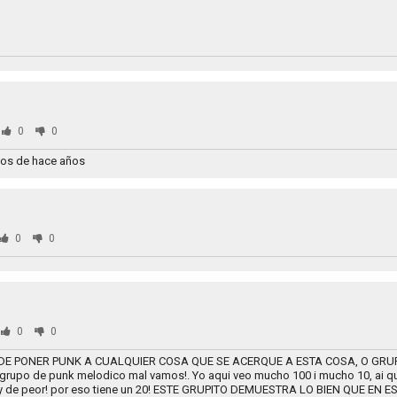
0
0
ios de hace años
0
0
0
0
DE PONER PUNK A CUALQUIER COSA QUE SE ACERQUE A ESTA COSA, O GRUP
un grupo de punk melodico mal vamos!. Yo aqui veo mucho 100 i mucho 10, ai q
 ay de peor! por eso tiene un 20! ESTE GRUPITO DEMUESTRA LO BIEN QUE EN 