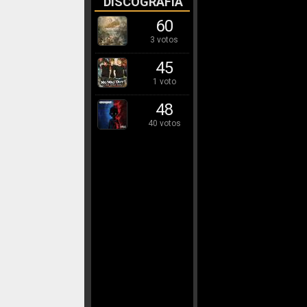
DISCOGRAFÍA
60
3 votos
45
1 voto
48
40 votos