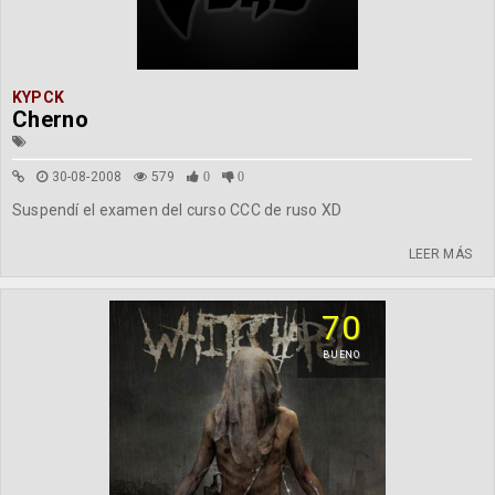
KYPCK
Cherno
30-08-2008
579
0
0
Suspendí el examen del curso CCC de ruso XD
LEER MÁS
70
BUENO