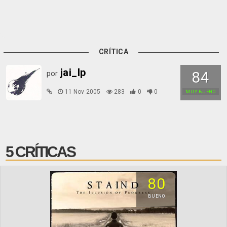
CRÍTICA
jai_lp
84
por
11 Nov 2005
283
0
0
MUY BUENO
5 CRÍTICAS
80
BUENO