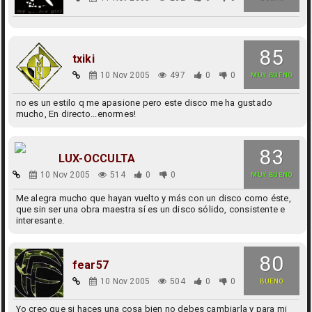
85
txiki
10 Nov 2005
497
0
0
MUY BUENO
no es un estilo q me apasione pero este disco me ha gustado
mucho, En directo...enormes!
83
LUX-OCCULTA
10 Nov 2005
514
0
0
MUY BUENO
Me alegra mucho que hayan vuelto y más con un disco como éste,
que sin ser una obra maestra sí es un disco sólido, consistente e
interesante.
80
fear57
10 Nov 2005
504
0
0
BUENO
Yo creo que si haces una cosa bien no debes cambiarla y para mi