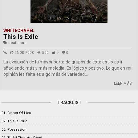
WHITECHAPEL
This Is Exile
deathcore
26-08-2008
590
0
0
La evolución de la mayor parte de grupos de este estilo es ir
añadiendo más y más melodía. Es lógico y positivo. Lo que en mi
opinión les falta es algo más de variedad...
LEER MÁS
TRACKLIST
01. Father Of Lies
02. This Is Exile
03. Possession
04. To All That Are Dead