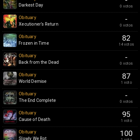
-
Darkest Day
0 votos
Obituary
-
Xecutioner's Return
0 votos
Obituary
82
Frozen in Time
14 votos
Obituary
-
Back from the Dead
0 votos
Obituary
87
World Demise
1 voto
Obituary
-
The End Complete
0 votos
Obituary
95
Cause of Death
1 voto
Obituary
100
Slowly We Rot
1 voto