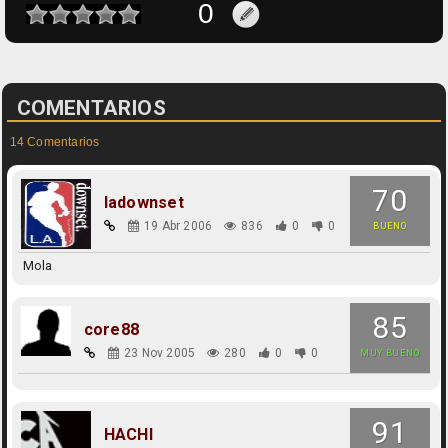
COMENTARIOS
14 Comentarios
70
ladownset
19 Abr 2006
836
0
0
BUENO
Mola
85
core88
23 Nov 2005
280
0
0
MUY BUENO
91
HACHI