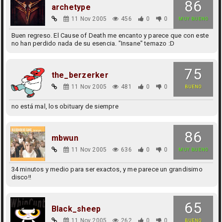
86
archetype
11 Nov 2005
456
0
0
MUY BUENO
Buen regreso. El Cause of Death me encanto y parece que con este
no han perdido nada de su esencia. "Insane" temazo :D
75
the_berzerker
11 Nov 2005
481
0
0
BUENO
no está mal, los obituary de siempre
86
mbwun
11 Nov 2005
636
0
0
MUY BUENO
34 minutos y medio para ser exactos, y me parece un grandisimo
disco!!
65
Black_sheep
11 Nov 2005
262
0
0
BUENO