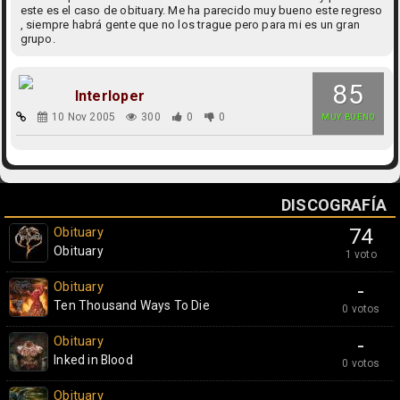
este es el caso de obituary. Me ha parecido muy bueno este regreso
, siempre habrá gente que no los trague pero para mi es un gran
grupo.
85
Interloper
10 Nov 2005
300
0
0
MUY BUENO
DISCOGRAFÍA
Obituary
74
Obituary
1 voto
Obituary
-
Ten Thousand Ways To Die
0 votos
Obituary
-
Inked in Blood
0 votos
Obituary