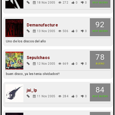
18 Nov 2005
272
0
0
MUY BUENO
92
Demanufacture
13 Nov 2005
506
0
0
MUY BUENO
Uno de los discos del año
78
Sepulchaos
12 Nov 2005
669
0
0
BUENO
buen disco, ya les tenia olvidados!!
84
jai_lp
11 Nov 2005
284
0
0
MUY BUENO