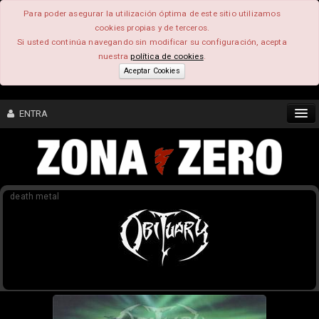
Para poder asegurar la utilización óptima de este sitio utilizamos
cookies propias y de terceros.
Si usted continúa navegando sin modificar su configuración, acepta
nuestra
política de cookies
.
Aceptar Cookies
ENTRA
CONTENIDO
death metal
COMUNIDAD
FEEEDBACK
FOROS