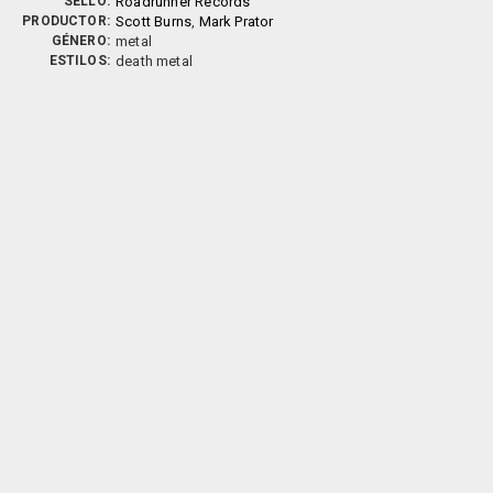
SELLO:
Roadrunner Records
PRODUCTOR:
Scott Burns
,
Mark Prator
GÉNERO:
metal
ESTILOS:
death metal