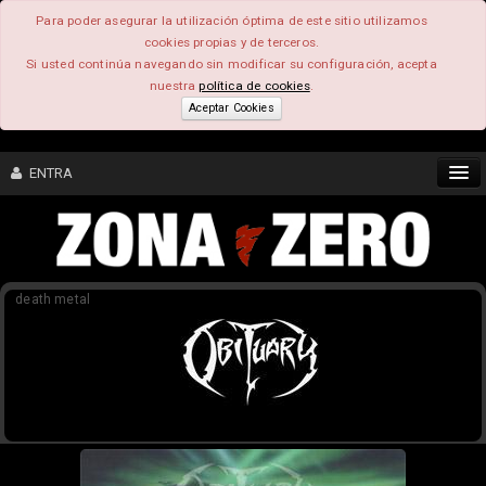
Para poder asegurar la utilización óptima de este sitio utilizamos
cookies propias y de terceros.
Si usted continúa navegando sin modificar su configuración, acepta
nuestra
política de cookies
.
Aceptar Cookies
ENTRA
CONTENIDO
death metal
COMUNIDAD
FEEEDBACK
FOROS