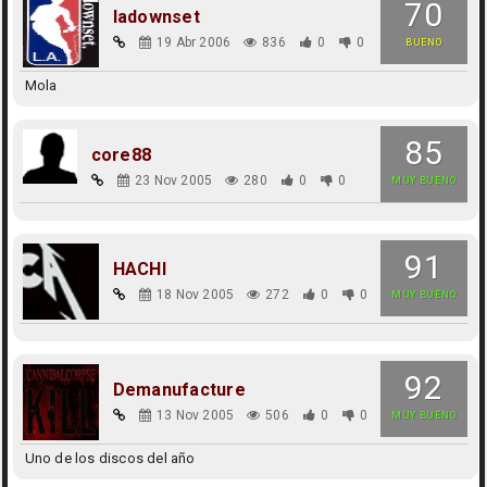
70
ladownset
19 Abr 2006
836
0
0
BUENO
Mola
85
core88
23 Nov 2005
280
0
0
MUY BUENO
91
HACHI
18 Nov 2005
272
0
0
MUY BUENO
92
Demanufacture
13 Nov 2005
506
0
0
MUY BUENO
Uno de los discos del año