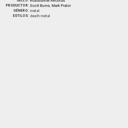
SELLO:
Roadrunner Records
PRODUCTOR:
Scott Burns
,
Mark Prator
GÉNERO:
metal
ESTILOS:
death metal