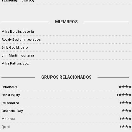
13.Midnight Cowboy
MIEMBROS
Mike Bordin: batería
Roddy Bottum: teclados
Billy Gould: bajo
Jim Martin: guitarra
Mike Patton: voz
GRUPOS RELACIONADOS
Urbandux
Head Injury
Delamarca
Onassis' Day
Malkeda
Fjord