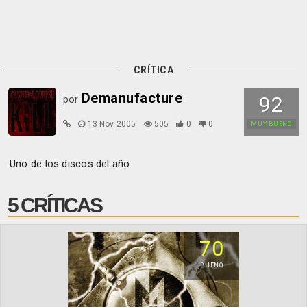
CRÍTICA
Demanufacture
92
por
13 Nov 2005
505
0
0
MUY BUENO
Uno de los discos del año
5 CRÍTICAS
70
BUENO