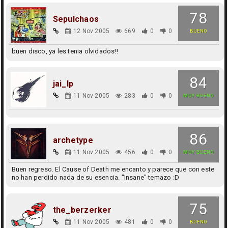
78
Sepulchaos
12 Nov 2005
669
0
0
BUENO
buen disco, ya les tenia olvidados!!
84
jai_lp
11 Nov 2005
283
0
0
MUY BUENO
86
archetype
11 Nov 2005
456
0
0
MUY BUENO
Buen regreso. El Cause of Death me encanto y parece que con este
no han perdido nada de su esencia. "Insane" temazo :D
75
the_berzerker
11 Nov 2005
481
0
0
BUENO