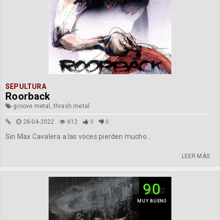
SEPULTURA
Roorback
groove metal, thrash metal
28-04-2022
612
0
0
Sin Max Cavalera a las voces pierden mucho...
LEER MÁS
90
MUY BUENO