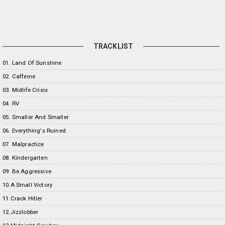
TRACKLIST
01. Land Of Sunshine
02. Caffeine
03. Midlife Crisis
04. RV
05. Smaller And Smaller
06. Everything's Ruined
07. Malpractice
08. Kindergarten
09. Be Aggressive
10.A Small Victory
11.Crack Hitler
12.Jizzlobber