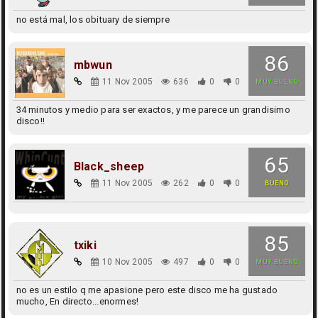
no está mal, los obituary de siempre
86
mbwun
11 Nov 2005
636
0
0
MUY BUENO
34 minutos y medio para ser exactos, y me parece un grandisimo
disco!!
65
Black_sheep
11 Nov 2005
262
0
0
BUENO
85
txiki
10 Nov 2005
497
0
0
MUY BUENO
no es un estilo q me apasione pero este disco me ha gustado
mucho, En directo...enormes!