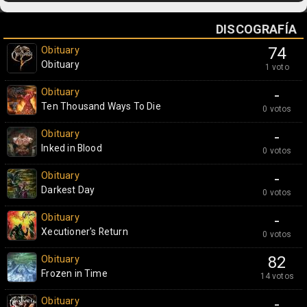
DISCOGRAFÍA
Obituary
74
Obituary
1 voto
Obituary
-
Ten Thousand Ways To Die
0 votos
Obituary
-
Inked in Blood
0 votos
Obituary
-
Darkest Day
0 votos
Obituary
-
Xecutioner's Return
0 votos
Obituary
82
Frozen in Time
14 votos
Obituary
-