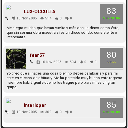
83
LUX-OCCULTA
10 Nov 2005
514
0
0
MUY BUENO
Me alegra mucho que hayan vuelto y más con un disco como éste,
que sin ser una obra maestra sí es un disco sólido, consistente e
interesante.
80
fear57
10 Nov 2005
504
0
0
BUENO
Yo creo que si haces una cosa bien no debes cambiarla y para mi
este es el caso de obituary. Me ha parecido muy bueno este regreso
, siempre habrá gente que no los trague pero para mi es un gran
grupo.
85
Interloper
10 Nov 2005
300
0
0
MUY BUENO