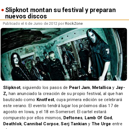
Slipknot montan su festival y preparan
nuevos discos
Publicado el 6 de Junio de 2012 por
RockZone
Slipknot
, siguiendo los pasos de
Pearl Jam
,
Metallica
y
Jay-
Z
,
han anunciado la creación de su propio festival, al que han
bautizado como
Knotfest
, cuya primera edición se celebrará
este verano. El evento tendrá lugar los próximos días 17 de
agosto en Iowa, y el 18 en Somerset. El cartel estará
compuesto por ellos mismos,
Deftones
,
Lamb Of God
,
Deathlok
,
Cannibal Corpse
,
Serj Tankian
y
The Urge
entre