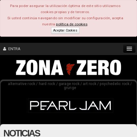
Para poder asegurar la utilización óptima de este sitio utilizamos
cookies propias y de terceros.
Si usted continúa navegando sin modificar su configuración, acepta
nuestra
política de cookies
.
Aceptar Cookies
ENTRA
CONTENIDO
alternative rock / hard rock / garage rock / art rock / psychedelic rock /
COMUNIDAD
grunge
FEEEDBACK
FOROS
NOTICIAS