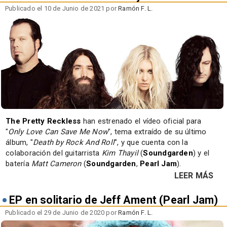
Publicado el 10 de Junio de 2021 por
Ramón F. L.
The Pretty Reckless
han estrenado el vídeo oficial para
"
Only Love Can Save Me Now
", tema extraído de su último
álbum, "
Death by Rock And Roll
", y que cuenta con la
colaboración del guitarrista
Kim Thayil
(
Soundgarden
) y el
batería
Matt Cameron
(
Soundgarden
,
Pearl Jam
).
LEER MÁS
EP en solitario de Jeff Ament (Pearl Jam)
Publicado el 29 de Junio de 2020 por
Ramón F. L.