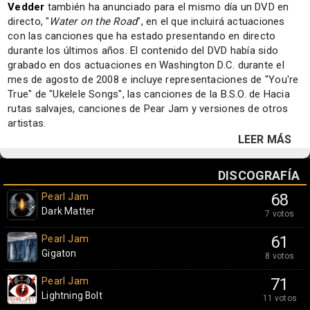
Vedder
también ha anunciado para el mismo día un DVD en
directo, "
Water on the Road
", en el que incluirá actuaciones
con las canciones que ha estado presentando en directo
durante los últimos años. El contenido del DVD había sido
grabado en dos actuaciones en Washington D.C. durante el
mes de agosto de 2008 e incluye representaciones de "You're
True" de "Ukelele Songs", las canciones de la B.S.O. de Hacia
rutas salvajes, canciones de Pear Jam y versiones de otros
artistas.
LEER MÁS
DISCOGRAFÍA
Pearl Jam
68
Dark Matter
7 votos
Pearl Jam
61
Gigaton
8 votos
Pearl Jam
71
Lightning Bolt
11 votos