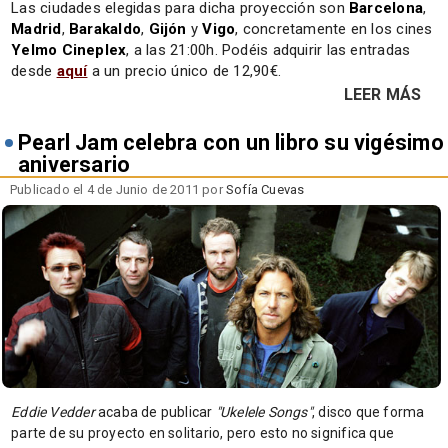
Las ciudades elegidas para dicha proyección son
Barcelona
,
Madrid
,
Barakaldo
,
Gijón
y
Vigo
, concretamente en los cines
Yelmo Cineplex
, a las 21:00h. Podéis adquirir las entradas
desde
aquí
a un precio único de 12,90€.
LEER MÁS
Pearl Jam celebra con un libro su vigésimo
aniversario
Publicado el 4 de Junio de 2011 por
Sofía Cuevas
Eddie Vedder
acaba de publicar
"Ukelele Songs"
, disco que forma
parte de su proyecto en solitario, pero esto no significa que