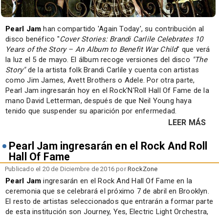
Pearl Jam
han compartido 'Again Today', su contribución al
disco benéfico "
Cover Stories: Brandi Carlile Celebrates 10
Years of the Story – An Album to Benefit War Child
" que verá
la luz el 5 de mayo. El álbum recoge versiones del disco
"The
Story"
de la artista folk Brandi Carlile y cuenta con artistas
como Jim James, Avett Brothers o Adele. Por otra parte,
Pearl Jam ingresarán hoy en el Rock'N'Roll Hall Of Fame de la
mano David Letterman, después de que Neil Young haya
tenido que suspender su aparición por enfermedad.
LEER MÁS
Pearl Jam ingresarán en el Rock And Roll
Hall Of Fame
Publicado el 20 de Diciembre de 2016 por
RockZone
Pearl Jam
ingresarán en el Rock And Hall Of Fame en la
ceremonia que se celebrará el próximo 7 de abril en Brooklyn.
El resto de artistas seleccionados que entrarán a formar parte
de esta institución son Journey, Yes, Electric Light Orchestra,