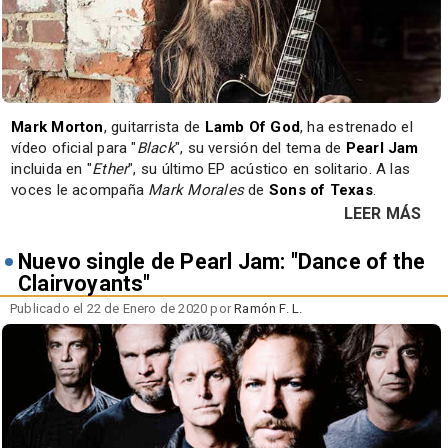
Mark Morton
, guitarrista de
Lamb Of God
, ha estrenado el
vídeo oficial para "
Black
", su versión del tema de
Pearl Jam
incluida en "
Ether
", su último EP acústico en solitario. A las
voces le acompaña
Mark Morales
de
Sons of Texas
.
LEER MÁS
Nuevo single de Pearl Jam: "Dance of the
Clairvoyants"
Publicado el 22 de Enero de 2020 por
Ramón F. L.