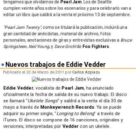
tengamos que olvidarnos de
Pearl Jam
. Los de Seattle
cumplen veinte años sobre los escenarios y para celebrarlo van a
editar un libro que saldrá a la venta el próximo 13 de septiembre.
"Pearl Jam Twenty",
como se titulará la publicación, incluirá una
gran cantidad de anécdotas, material de archivo, fotos
personales, anotaciones de giras y entrevistas exclusivas a
Bruce
Springsteen
,
Neil Young
, y
Dave Grohl
de
Foo Fighters
.
Nuevos trabajos de Eddie Vedder
Publicado el 22 de Marzo de 2011 por
Carlos Azpiazu
Eddie Vedder
, vocalista de
Pearl Jam
, ha anunciado
oficialmente la fecha de salida de su nuevo trabajo. El disco
se llamará "
Ukelele Songs
" y saldrá a la venta el día 30 de
mayo a través de
Monkeywrench Records
. Ya se puede
adquirir su primer single, "
Longing to Belong
" a través de
iTunes. El disco se compone de 16 canciones, originales y
versiones, interpretadas por
Vedder
con un ukelele.