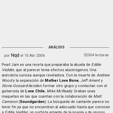
ANÁLISIS
Nqd
32364 lecturas
por
el 10 Abr 2006
Pearl Jam es una receta que preparaba la abuela de
Eddie
Vedder
, que al parecer tenia efectos alucinógenos. Una
anécdota curiosa aunque reveladora. Con la muerte de
Andrew
Wood
y la separación de
Mother Love Bone
,
Jeff Ament
y
Stone Gossard
deciden formar otro grupo y contactan con el
guitarrista de
Love Chile
,
Mike McReady
. Graban unas
maquetas en las que cuentan con la colaboración de
Matt
Cameron
(
Soundgarden
). La búsqueda de cantante parece no
tener fin ya que no encuentran al adecuado hasta que conocen
a
Eddie Vedder
, un surfista amante de la poesía y de grupos