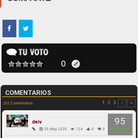
COMENTARIOS
1
2
3
›
»
161 Comentarios
95
deiv
05 May 2025
124
0
0
MUY BUENO