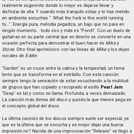
realmente sugerente donde lo mejor es dejarse llevar y
disfrutar de ella. Y cuando más tranquilo estas y te has metido
en ambiente escuchas ". What the fuck is this world running
to...". Energía pura, melodía pegadiza, un bajo que no para en
ningún momento... todo eso y más es "Porch". Con un duelo de
guitarras en su parte central que en directo se convierte en una
ocasión perfecta para demostrar el buen hacer de
Mike
y
Stone
. Otro final apoteósico con las líneas de
Mike
y los dejes
vocales de
Eddie
.
"Garden" es un cruce entre la calma y la tempestad, un tema
lento que se transforma en el estribillo. Con esta canción
siempre tengo la sensación de estar escuchando a la multitud
de grupos que han copiado y recopiado el estilo
Pearl Jam
.
"Deep" es tal y como se llama. Profunda, a veces demasiado.
La canción más densa del disco y quizás la que menos pega en
el concepto global del disco.
La última canción de los discos siempre suele ser especial, ya
que es la última que se escucha y es mejor dejar una buena
impresión no? Nacida de una improvisación "Release" se llegó a