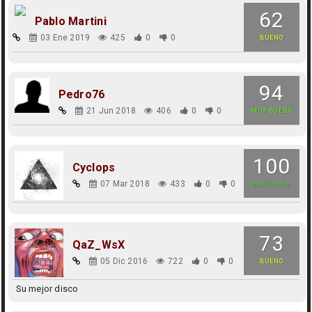
62
Pablo Martini
03 Ene 2019
425
0
0
BUENO
94
Pedro76
21 Jun 2018
406
0
0
MUY BUENO
100
Cyclops
07 Mar 2018
433
0
0
EXCELENTE
73
QaZ_WsX
05 Dic 2016
722
0
0
BUENO
Su mejor disco