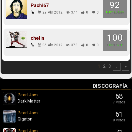
92
Pachi67
29 Abr 2012
374
0
0
MUY BUENO
100
chelin
05 Abr 2012
373
0
0
EXCELENTE
1
2
3
›
»
DISCOGRAFÍA
Pearl Jam
68
Dark Matter
7 votos
Pearl Jam
61
Gigaton
8 votos
Pearl Jam