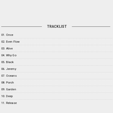
TRACKLIST
01. Once
02. Even Flow
03. Alive
04. Why Go
05. Black
06. Jeremy
07. Oceans
08. Porch
09. Garden
10. Deep
11. Release