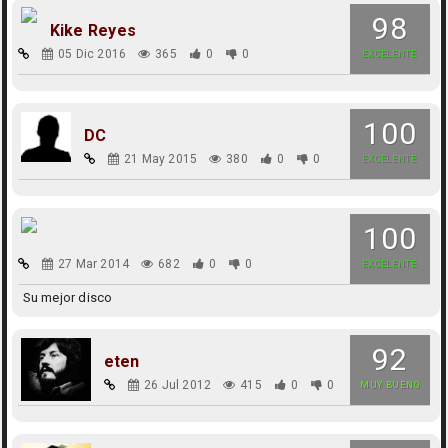
98
Kike Reyes
05 Dic 2016
365
0
0
EXCELENTE
100
DC
21 May 2015
380
0
0
EXCELENTE
100
27 Mar 2014
682
0
0
EXCELENTE
Su mejor disco
92
eten
26 Jul 2012
415
0
0
MUY BUENO