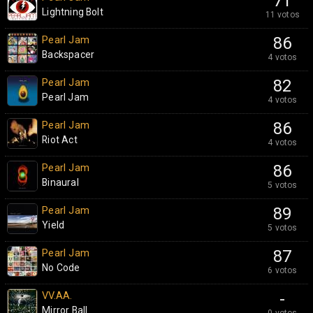
71
Lightning Bolt
11 votos
Pearl Jam
86
Backspacer
4 votos
Pearl Jam
82
Pearl Jam
4 votos
Pearl Jam
86
Riot Act
4 votos
Pearl Jam
86
Binaural
5 votos
Pearl Jam
89
Yield
5 votos
Pearl Jam
87
No Code
6 votos
VV.AA.
-
Mirror Ball