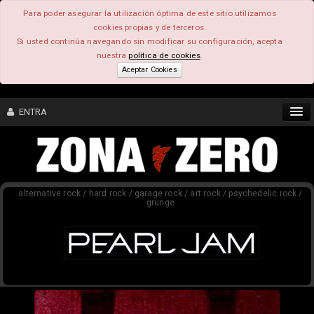
Para poder asegurar la utilización óptima de este sitio utilizamos
cookies propias y de terceros.
Si usted continúa navegando sin modificar su configuración, acepta
nuestra
política de cookies
.
Aceptar Cookies
ENTRA
CONTENIDO
alternative rock / hard rock / garage rock / art rock / psychedelic rock /
COMUNIDAD
grunge
FEEEDBACK
FOROS