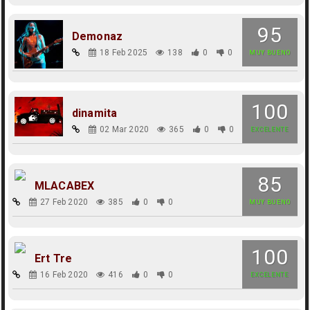
95
Demonaz
18 Feb 2025
138
0
0
MUY BUENO
100
dinamita
02 Mar 2020
365
0
0
EXCELENTE
85
MLACABEX
27 Feb 2020
385
0
0
MUY BUENO
100
Ert Tre
16 Feb 2020
416
0
0
EXCELENTE