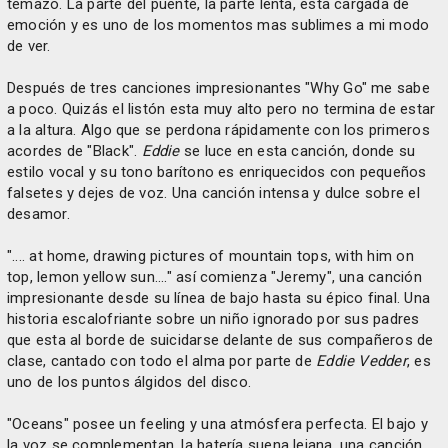
temazo. La parte del puente, la parte lenta, esta cargada de
emoción y es uno de los momentos mas sublimes a mi modo
de ver.
Después de tres canciones impresionantes "Why Go" me sabe
a poco. Quizás el listón esta muy alto pero no termina de estar
a la altura. Algo que se perdona rápidamente con los primeros
acordes de "Black".
Eddie
se luce en esta canción, donde su
estilo vocal y su tono barítono es enriquecidos con pequeños
falsetes y dejes de voz. Una canción intensa y dulce sobre el
desamor.
".... at home, drawing pictures of mountain tops, with him on
top, lemon yellow sun...." así comienza "Jeremy", una canción
impresionante desde su línea de bajo hasta su épico final. Una
historia escalofriante sobre un niño ignorado por sus padres
que esta al borde de suicidarse delante de sus compañeros de
clase, cantado con todo el alma por parte de
Eddie Vedder
, es
uno de los puntos álgidos del disco.
"Oceans" posee un feeling y una atmósfera perfecta. El bajo y
la voz se complementan, la batería suena lejana, una canción