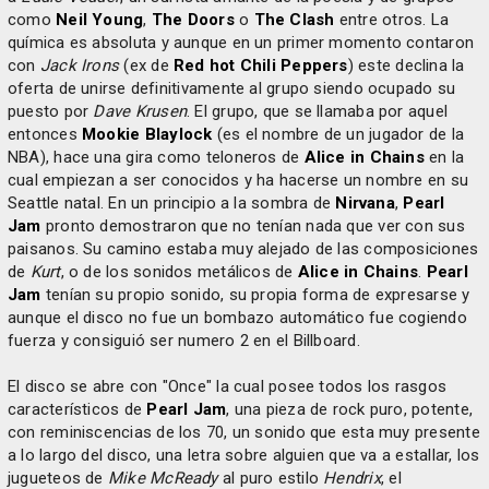
como
Neil Young
,
The Doors
o
The Clash
entre otros. La
química es absoluta y aunque en un primer momento contaron
con
Jack Irons
(ex de
Red hot Chili Peppers
) este declina la
oferta de unirse definitivamente al grupo siendo ocupado su
puesto por
Dave Krusen
. El grupo, que se llamaba por aquel
entonces
Mookie Blaylock
(es el nombre de un jugador de la
NBA), hace una gira como teloneros de
Alice in Chains
en la
cual empiezan a ser conocidos y ha hacerse un nombre en su
Seattle natal. En un principio a la sombra de
Nirvana
,
Pearl
Jam
pronto demostraron que no tenían nada que ver con sus
paisanos. Su camino estaba muy alejado de las composiciones
de
Kurt
, o de los sonidos metálicos de
Alice in Chains
.
Pearl
Jam
tenían su propio sonido, su propia forma de expresarse y
aunque el disco no fue un bombazo automático fue cogiendo
fuerza y consiguió ser numero 2 en el Billboard.
El disco se abre con "Once" la cual posee todos los rasgos
característicos de
Pearl Jam
, una pieza de rock puro, potente,
con reminiscencias de los 70, un sonido que esta muy presente
a lo largo del disco, una letra sobre alguien que va a estallar, los
jugueteos de
Mike McReady
al puro estilo
Hendrix
, el