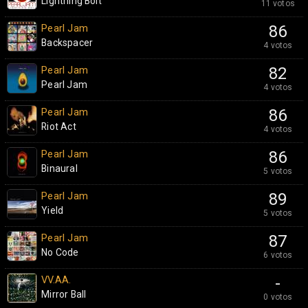
Lightning Bolt
11 votos
Pearl Jam
86
Backspacer
4 votos
Pearl Jam
82
Pearl Jam
4 votos
Pearl Jam
86
Riot Act
4 votos
Pearl Jam
86
Binaural
5 votos
Pearl Jam
89
Yield
5 votos
Pearl Jam
87
No Code
6 votos
VV.AA.
-
Mirror Ball
0 votos