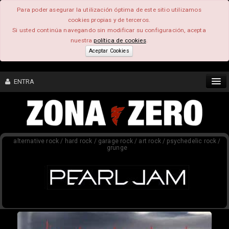
Para poder asegurar la utilización óptima de este sitio utilizamos
cookies propias y de terceros.
Si usted continúa navegando sin modificar su configuración, acepta
nuestra
política de cookies
.
Aceptar Cookies
ENTRA
CONTENIDO
alternative rock / hard rock / garage rock / art rock / psychedelic rock /
COMUNIDAD
grunge
FEEEDBACK
FOROS