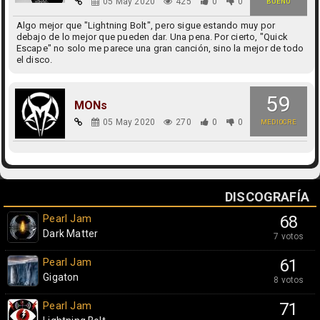
05 May 2020
425
0
0
BUENO
Algo mejor que "Lightning Bolt", pero sigue estando muy por
debajo de lo mejor que pueden dar. Una pena. Por cierto, "Quick
Escape" no solo me parece una gran canción, sino la mejor de todo
el disco.
59
MONs
05 May 2020
270
0
0
MEDIOCRE
DISCOGRAFÍA
Pearl Jam
68
Dark Matter
7 votos
Pearl Jam
61
Gigaton
8 votos
Pearl Jam
71