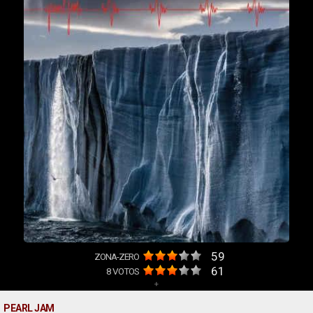
59
ZONA-ZERO
61
8
VOTOS
+
PEARL JAM