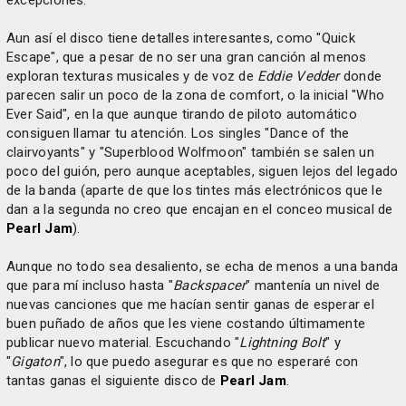
Aun así el disco tiene detalles interesantes, como "Quick
Escape", que a pesar de no ser una gran canción al menos
exploran texturas musicales y de voz de
Eddie Vedder
donde
parecen salir un poco de la zona de comfort, o la inicial "Who
Ever Said", en la que aunque tirando de piloto automático
consiguen llamar tu atención. Los singles "Dance of the
clairvoyants" y "Superblood Wolfmoon" también se salen un
poco del guión, pero aunque aceptables, siguen lejos del legado
de la banda (aparte de que los tintes más electrónicos que le
dan a la segunda no creo que encajan en el conceo musical de
Pearl Jam
).
Aunque no todo sea desaliento, se echa de menos a una banda
que para mí incluso hasta "
Backspacer
" mantenía un nivel de
nuevas canciones que me hacían sentir ganas de esperar el
buen puñado de años que les viene costando últimamente
publicar nuevo material. Escuchando "
Lightning Bolt
" y
"
Gigaton
", lo que puedo asegurar es que no esperaré con
tantas ganas el siguiente disco de
Pearl Jam
.