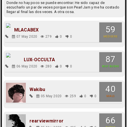
Donde no hay poco se puede encontrar. He sido capaz de
escucharlo un par de veces porque son Pearl Jam y me ha costado
llegar al final las dos veces. A otra cosa.
59
MLACABEX
07 May 2020
279
0
0
MEDIOCRE
87
LUX-OCCULTA
06 May 2020
280
0
0
MUY BUENO
40
Wakibu
05 May 2020
259
0
0
MALO
66
rearviewmirror