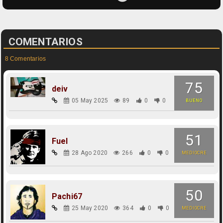
COMENTARIOS
8 Comentarios
75
deiv
05 May 2025
89
0
0
BUENO
51
Fuel
28 Ago 2020
266
0
0
MEDIOCRE
50
Pachi67
25 May 2020
364
0
0
MEDIOCRE