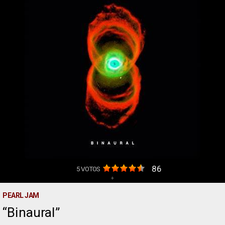
86
5
VOTOS
+
PEARL JAM
Binaural