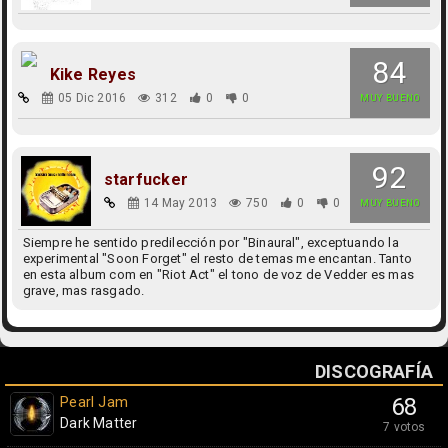
84
Kike Reyes
05 Dic 2016
312
0
0
MUY BUENO
92
starfucker
14 May 2013
750
0
0
MUY BUENO
Siempre he sentido predilección por "Binaural", exceptuando la
experimental "Soon Forget" el resto de temas me encantan. Tanto
en esta album com en "Riot Act" el tono de voz de Vedder es mas
grave, mas rasgado.
DISCOGRAFÍA
Pearl Jam
68
Dark Matter
7 votos