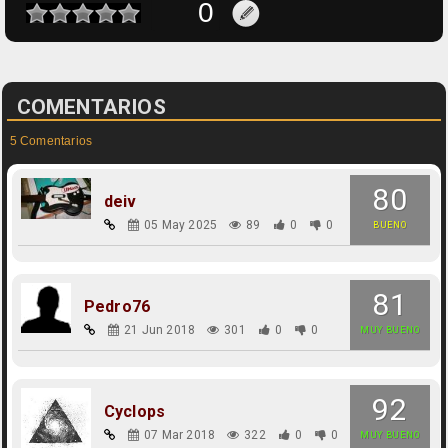
COMENTARIOS
5 Comentarios
80
deiv
05 May 2025
89
0
0
BUENO
81
Pedro76
21 Jun 2018
301
0
0
MUY BUENO
92
Cyclops
07 Mar 2018
322
0
0
MUY BUENO