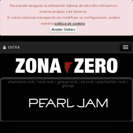
Para poder asegurar la utilización óptima de este sitio utilizamos
cookies propias y de terceros.
Si usted continúa navegando sin modificar su configuración, acepta
nuestra
política de cookies
.
Aceptar Cookies
ENTRA
CONTENIDO
alternative rock / hard rock / garage rock / art rock / psychedelic rock /
COMUNIDAD
grunge
FEEEDBACK
FOROS