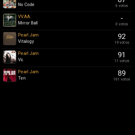
No Code
6 votos
VV.AA.
-
Mirror Ball
0 votos
Pearl Jam
92
Vitalogy
19 votos
Pearl Jam
91
Vs.
11 votos
Pearl Jam
89
Ten
161 votos