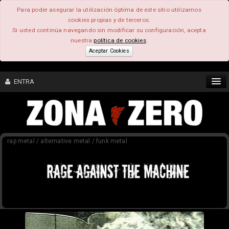
Para poder asegurar la utilización óptima de este sitio utilizamos
cookies propias y de terceros.
Si usted continúa navegando sin modificar su configuración, acepta
nuestra
política de cookies
.
Aceptar Cookies
ENTRA
CONTENIDO
rap metal / alternative metal / funk metal
COMUNIDAD
FEEEDBACK
FOROS