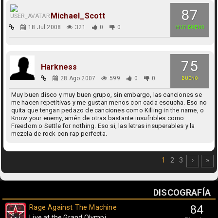
87
Michael_Scott
18 Jul 2008
321
0
0
MUY BUENO
75
Harkness
28 Ago 2007
599
0
0
BUENO
Muy buen disco y muy buen grupo, sin embargo, las canciones se
me hacen repetitivas y me gustan menos con cada escucha. Eso no
quita que tengan pedazo de canciones como Killing in the name, o
Know your enemy, amén de otras bastante insufribles como
Freedom o Settle for nothing. Eso si, las letras insuperables y la
mezcla de rock con rap perfecta.
1
2
3
›
»
DISCOGRAFÍA
Rage Against The Machine
84
Live at the Grand Olympi...