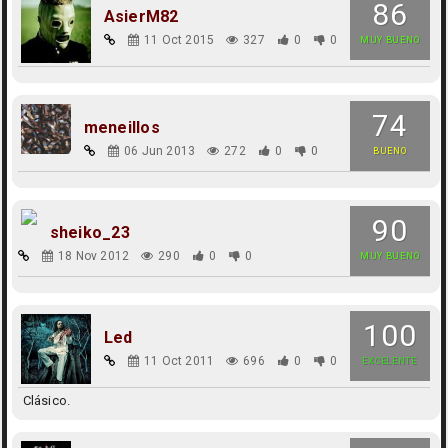
86
AsierM82
11 Oct 2015
327
0
0
MUY BUENO
74
meneillos
06 Jun 2013
272
0
0
BUENO
90
sheiko_23
18 Nov 2012
290
0
0
MUY BUENO
100
Led
11 Oct 2011
696
0
0
EXCELENTE
Clásico.