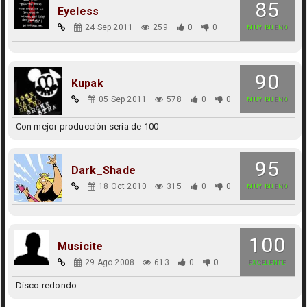
85
Eyeless
24 Sep 2011
259
0
0
MUY BUENO
90
Kupak
05 Sep 2011
578
0
0
MUY BUENO
Con mejor producción sería de 100
95
Dark_Shade
18 Oct 2010
315
0
0
MUY BUENO
100
Musicite
29 Ago 2008
613
0
0
EXCELENTE
Disco redondo