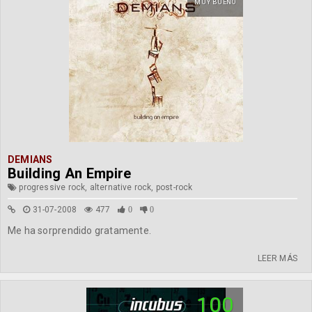
MUY BUENO
DEMIANS
Building An Empire
progressive rock, alternative rock, post-rock
31-07-2008
477
0
0
Me ha sorprendido gratamente.
LEER MÁS
100