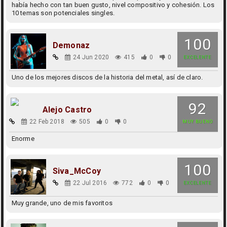
había hecho con tan buen gusto, nivel compositivo y cohesión. Los
10 temas son potenciales singles.
100
Demonaz
24 Jun 2020
415
0
0
EXCELENTE
Uno de los mejores discos de la historia del metal, así de claro.
92
Alejo Castro
22 Feb 2018
505
0
0
MUY BUENO
Enorme
100
Siva_McCoy
22 Jul 2016
772
0
0
EXCELENTE
Muy grande, uno de mis favoritos