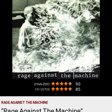
90
ZONA-ZERO
85
191
VOTOS
+
RAGE AGAINST THE MACHINE
Rage Against The Machine