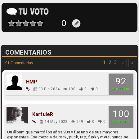
COMENTARIOS
1
2
3
›
»
191 Comentarios
92
HMP
03 Dic 2024
100
0
0
MUY BUENO
100
KarfuleR
14 May 2022
249
0
0
EXCELENTE
Un álbum que marcó los años 90s y fue uno de sus mayores
exponentes. Esa mezcla de rock, punk, rap, funk y metal nunca se