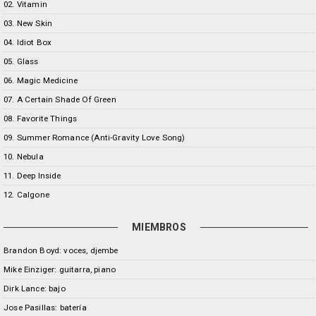
02. Vitamin
03. New Skin
04. Idiot Box
05. Glass
06. Magic Medicine
07. A Certain Shade Of Green
08. Favorite Things
09. Summer Romance (Anti-Gravity Love Song)
10. Nebula
11. Deep Inside
12. Calgone
MIEMBROS
Brandon Boyd: voces, djembe
Mike Einziger: guitarra, piano
Dirk Lance: bajo
Jose Pasillas: batería