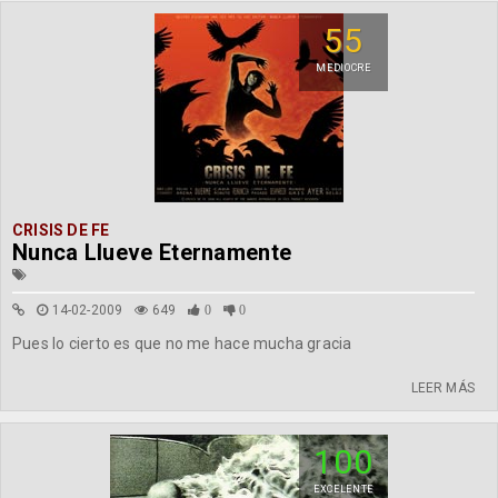
55
MEDIOCRE
CRISIS DE FE
Nunca Llueve Eternamente
14-02-2009
649
0
0
Pues lo cierto es que no me hace mucha gracia
LEER MÁS
100
EXCELENTE