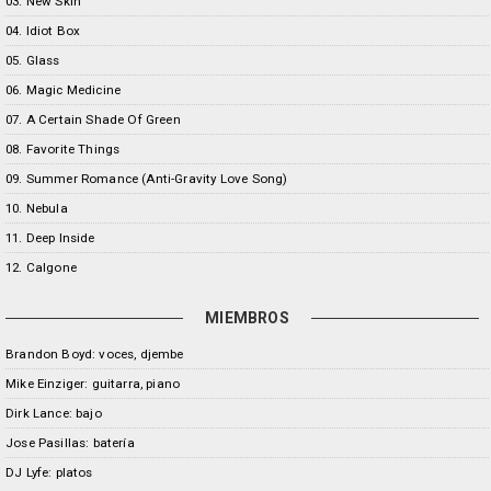
03. New Skin
04. Idiot Box
05. Glass
06. Magic Medicine
07. A Certain Shade Of Green
08. Favorite Things
09. Summer Romance (Anti-Gravity Love Song)
10. Nebula
11. Deep Inside
12. Calgone
MIEMBROS
Brandon Boyd: voces, djembe
Mike Einziger: guitarra, piano
Dirk Lance: bajo
Jose Pasillas: batería
DJ Lyfe: platos