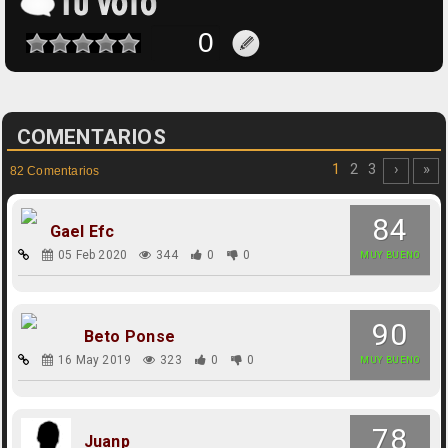
COMENTARIOS
1
2
3
›
»
82 Comentarios
84
Gael Efc
05 Feb 2020
344
0
0
MUY BUENO
90
Beto Ponse
16 May 2019
323
0
0
MUY BUENO
78
Juanp