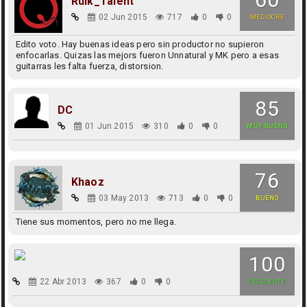
Rulk_Talent
02 Jun 2015
717
0
0
MEDIOCRE
Edito voto. Hay buenas ideas pero sin productor no supieron
enfocarlas. Quizas las mejors fueron Unnatural y MK pero a esas
guitarras les falta fuerza, distorsion.
85
DC
01 Jun 2015
310
0
0
MUY BUENO
76
Khaoz
03 May 2013
713
0
0
BUENO
Tiene sus momentos, pero no me llega.
100
22 Abr 2013
367
0
0
EXCELENTE