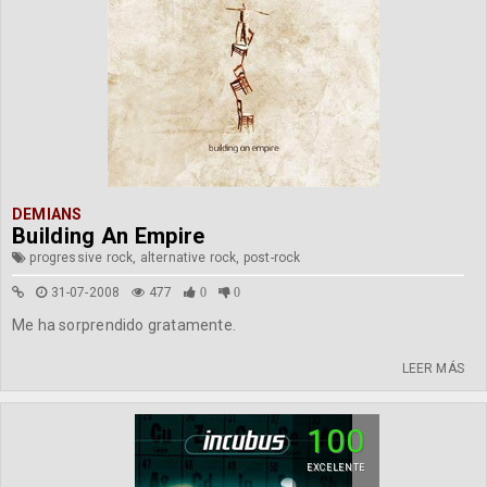
DEMIANS
Building An Empire
progressive rock, alternative rock, post-rock
31-07-2008
477
0
0
Me ha sorprendido gratamente.
LEER MÁS
100
EXCELENTE