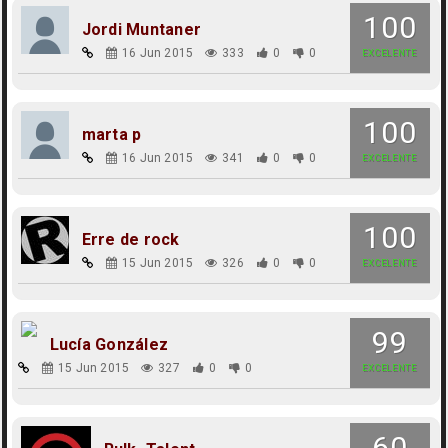
100
Jordi Muntaner
16 Jun 2015
333
0
0
EXCELENTE
100
marta p
16 Jun 2015
341
0
0
EXCELENTE
100
Erre de rock
15 Jun 2015
326
0
0
EXCELENTE
99
Lucía González
15 Jun 2015
327
0
0
EXCELENTE
60