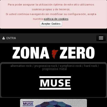
Para poder asegurar la utilización óptima de este sitio utilizamos
cookies propias y de terceros.
Si usted continúa navegando sin modificar su configuración, acepta
nuestra
política de cookies
.
Aceptar Cookies
ENTRA
CONTENIDO
alternative rock / progressive rock / symphonic rock / hard rock /
COMUNIDAD
progressive metal
FEEEDBACK
FOROS