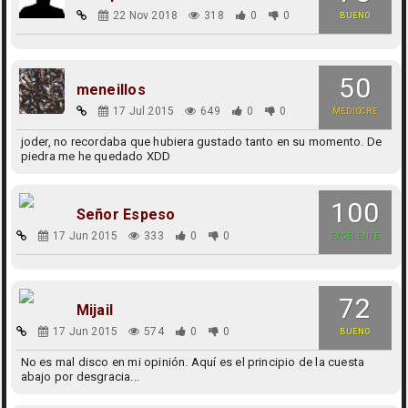
22 Nov 2018
318
0
0
BUENO
50
meneillos
17 Jul 2015
649
0
0
MEDIOCRE
joder, no recordaba que hubiera gustado tanto en su momento. De
piedra me he quedado XDD
100
Señor Espeso
17 Jun 2015
333
0
0
EXCELENTE
72
Mijail
17 Jun 2015
574
0
0
BUENO
No es mal disco en mi opinión. Aquí es el principio de la cuesta
abajo por desgracia...