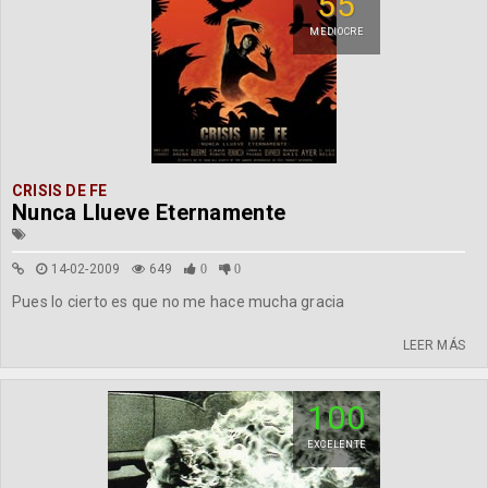
55
MEDIOCRE
CRISIS DE FE
Nunca Llueve Eternamente
14-02-2009
649
0
0
Pues lo cierto es que no me hace mucha gracia
LEER MÁS
100
EXCELENTE