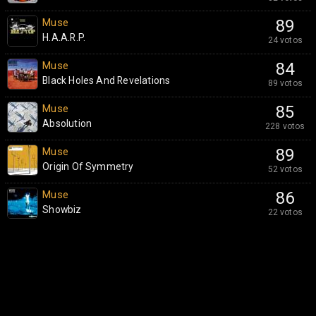
Muse
89
H.A.A.R.P.
24 votos
Muse
84
Black Holes And Revelations
89 votos
Muse
85
Absolution
228 votos
Muse
89
Origin Of Symmetry
52 votos
Muse
86
Showbiz
22 votos