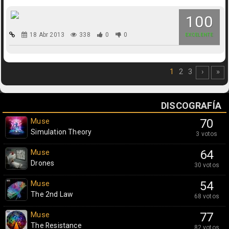
100
18 Abr 2013
338
0
0
EXCELENTE
1
2
3
›
»
DISCOGRAFÍA
Muse
70
Simulation Theory
3 votos
Muse
64
Drones
30 votos
Muse
54
The 2nd Law
68 votos
Muse
77
The Resistance
82 votos