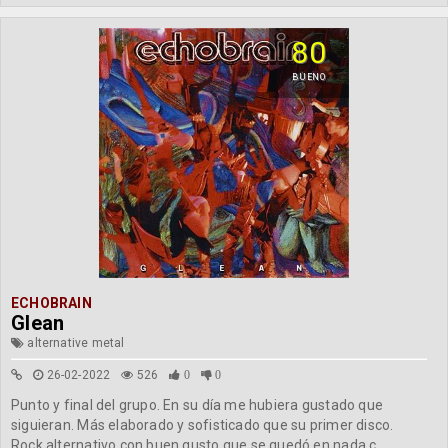
80
BUENO
ECHOBRAIN
Glean
alternative metal
26-02-2022
526
0
0
Punto y final del grupo. En su día me hubiera gustado que
siguieran. Más elaborado y sofisticado que su primer disco.
Rock alternativo con buen gusto que se quedó en nada c...