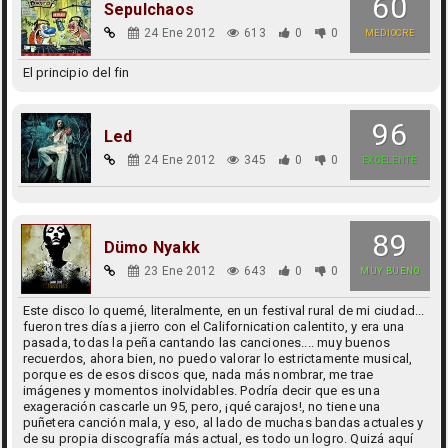
60
Sepulchaos
24 Ene 2012
613
0
0
MEDIOCRE
El principio del fin
96
Led
24 Ene 2012
345
0
0
EXCELENTE
89
Dümo Nyakk
23 Ene 2012
643
0
0
MUY BUENO
Este disco lo quemé, literalmente, en un festival rural de mi ciudad...
fueron tres días a jierro con el Californication calentito, y era una
pasada, todas la peña cantando las canciones.... muy buenos
recuerdos, ahora bien, no puedo valorar lo estrictamente musical,
porque es de esos discos que, nada más nombrar, me trae
imágenes y momentos inolvidables. Podría decir que es una
exageración cascarle un 95, pero, ¡qué carajos!, no tiene una
puñetera canción mala, y eso, al lado de muchas bandas actuales y
de su propia discografía más actual, es todo un logro. Quizá aquí