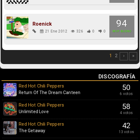
94
Roenick
21 Ene 2012
326
0
0
MUY BUENO
1
2
›
»
DISCOGRAFÍA
Red Hot Chili Peppers
50
Return Of The Dream Canteen
6 votos
Red Hot Chili Peppers
58
Unlimited Love
4 votos
Red Hot Chili Peppers
42
The Getaway
13 votos