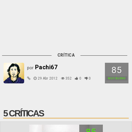
CRÍTICA
Pachi67
85
por
29 Abr 2012
352
0
0
MUY BUENO
5 CRÍTICAS
85