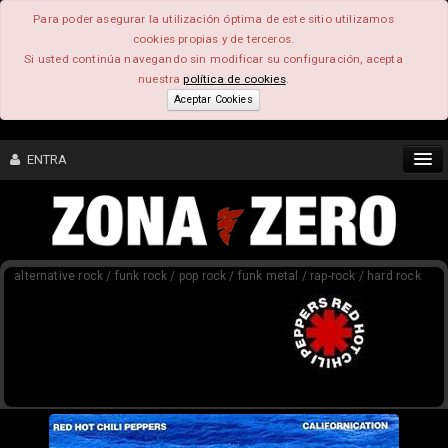
Para poder asegurar la utilización óptima de este sitio utilizamos
cookies propias y de terceros.
Si usted continúa navegando sin modificar su configuración, acepta
nuestra
política de cookies
.
Aceptar Cookies
ENTRA
CONTENIDO
alternative rock / funk rock / pop rock / funk metal / rap-rock / hard rock
COMUNIDAD
FEEEDBACK
FOROS