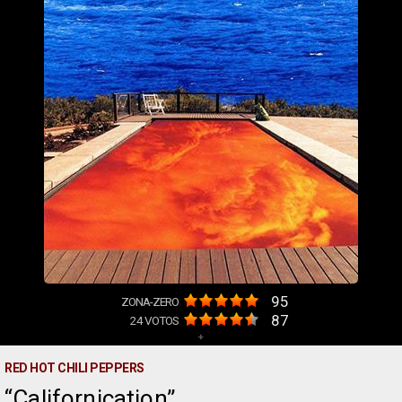
95
ZONA-ZERO
87
24
VOTOS
+
RED HOT CHILI PEPPERS
Californication