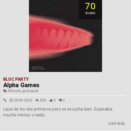
70
BUENO
BLOC PARTY
Alpha Games
britrock, post-punk
25-05-2022
556
0
0
Lejos de los dos primeros pero se escucha bien. Esperaba
mucho menos o nada.
LEER MÁS