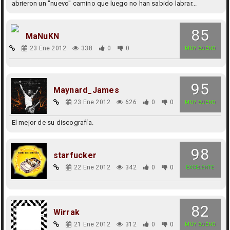
abrieron un "nuevo" camino que luego no han sabido labrar...
85
MaNuKN
23 Ene 2012
338
0
0
MUY BUENO
95
Maynard_James
23 Ene 2012
626
0
0
MUY BUENO
El mejor de su discografía.
98
starfucker
22 Ene 2012
342
0
0
EXCELENTE
82
Wirrak
21 Ene 2012
312
0
0
MUY BUENO