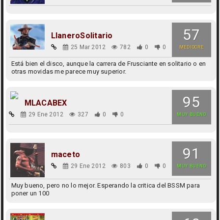
57
LlaneroSolitario
25 Mar 2012
782
0
0
MEDIOCRE
Está bien el disco, aunque la carrera de Frusciante en solitario o en
otras movidas me parece muy superior.
95
MLACABEX
29 Ene 2012
327
0
0
MUY BUENO
91
maceto
29 Ene 2012
803
0
0
MUY BUENO
Muy bueno, pero no lo mejor. Esperando la critica del BSSM para
poner un 100