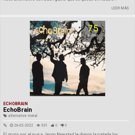
LEER MÁS
75
BUENO
ECHOBRAIN
EchoBrain
alternative metal
26-02-2022
531
0
0
El grupo por el que a Jason Newsted le dieron la patada los