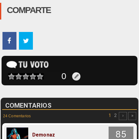
COMPARTE
COMENTARIOS
1
2
›
»
24 Comentarios
85
Demonaz