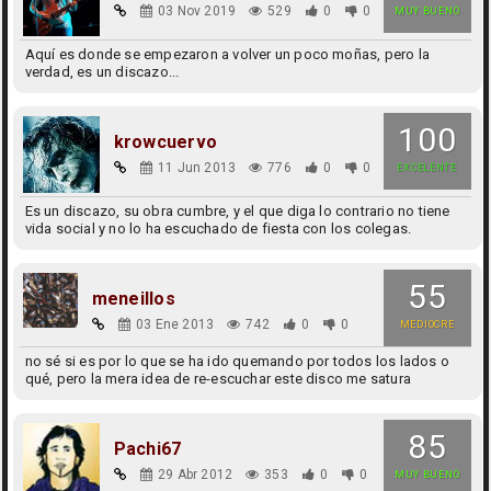
03 Nov 2019
529
0
0
MUY BUENO
Aquí es donde se empezaron a volver un poco moñas, pero la
verdad, es un discazo...
100
krowcuervo
11 Jun 2013
776
0
0
EXCELENTE
Es un discazo, su obra cumbre, y el que diga lo contrario no tiene
vida social y no lo ha escuchado de fiesta con los colegas.
55
meneillos
03 Ene 2013
742
0
0
MEDIOCRE
no sé si es por lo que se ha ido quemando por todos los lados o
qué, pero la mera idea de re-escuchar este disco me satura
85
Pachi67
29 Abr 2012
353
0
0
MUY BUENO