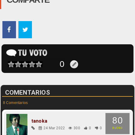
COMENTARIOS
8 Comentarios
80
tanoka
24 Mar 2022
300
0
0
BUENO