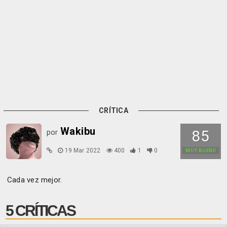
CRÍTICA
Wakibu
85
por
19 Mar 2022
400
1
0
MUY BUENO
Cada vez mejor.
5 CRÍTICAS