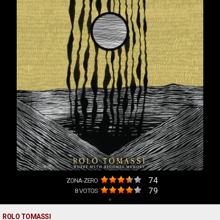
74
ZONA-ZERO
79
8
VOTOS
+
ROLO TOMASSI