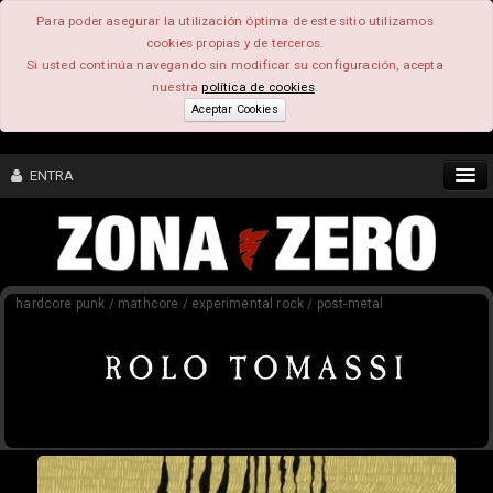
Para poder asegurar la utilización óptima de este sitio utilizamos
cookies propias y de terceros.
Si usted continúa navegando sin modificar su configuración, acepta
nuestra
política de cookies
.
Aceptar Cookies
ENTRA
CONTENIDO
hardcore punk / mathcore / experimental rock / post-metal
COMUNIDAD
FEEEDBACK
FOROS