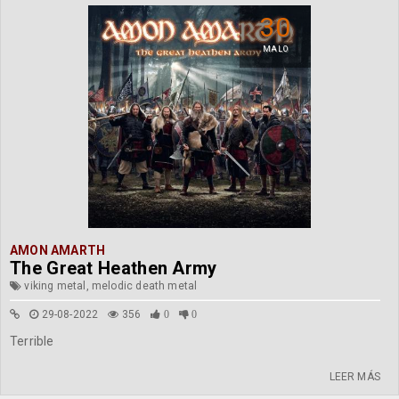
30
MALO
AMON AMARTH
The Great Heathen Army
viking metal, melodic death metal
29-08-2022
356
0
0
Terrible
LEER MÁS