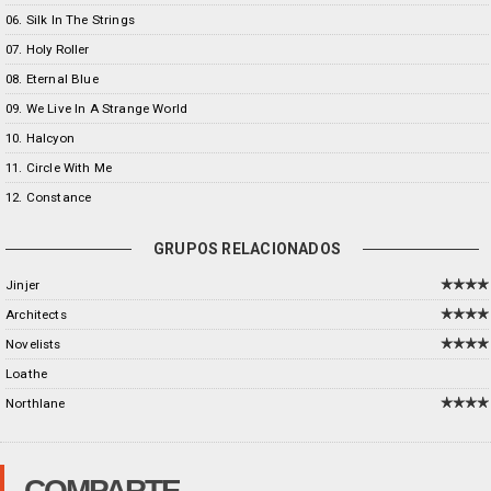
06. Silk In The Strings
07. Holy Roller
08. Eternal Blue
09. We Live In A Strange World
10. Halcyon
11. Circle With Me
12. Constance
GRUPOS RELACIONADOS
Jinjer
Architects
Novelists
Loathe
Northlane
COMPARTE