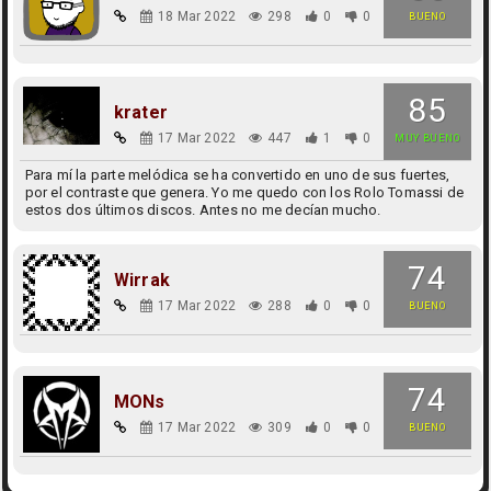
18 Mar 2022
298
0
0
BUENO
85
krater
17 Mar 2022
447
1
0
MUY BUENO
Para mí la parte melódica se ha convertido en uno de sus fuertes,
por el contraste que genera. Yo me quedo con los Rolo Tomassi de
estos dos últimos discos. Antes no me decían mucho.
74
Wirrak
17 Mar 2022
288
0
0
BUENO
74
MONs
17 Mar 2022
309
0
0
BUENO