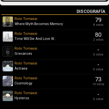
DISCOGRAFÍA
Rolo Tomassi
79
Where Myth Becomes Memory
8 votos
Rolo Tomassi
80
Time Will Die And Love W...
2 votos
Rolo Tomassi
-
Grievances
0 votos
Rolo Tomassi
-
Astraea
0 votos
Rolo Tomassi
73
Cosmology
10 votos
Rolo Tomassi
-
Hysterics
0 votos