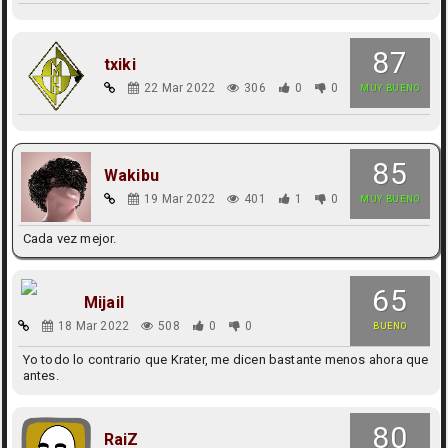
87
txiki
22 Mar 2022
306
0
0
MUY BUENO
85
Wakibu
19 Mar 2022
401
1
0
MUY BUENO
Cada vez mejor.
65
Mijail
18 Mar 2022
508
0
0
BUENO
Yo todo lo contrario que Krater, me dicen bastante menos ahora que
antes.
80
RaiZ