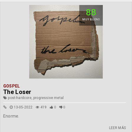
88
MUY BUENO
GOSPEL
The Loser
post-hardcore, progressive metal
13-05-2022
419
0
0
Enorme.
LEER MÁS