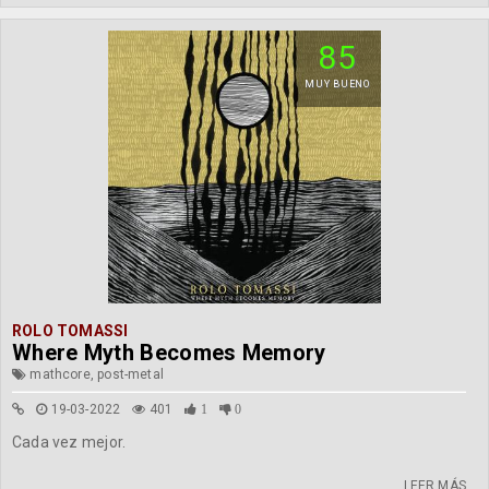
85
MUY BUENO
ROLO TOMASSI
Where Myth Becomes Memory
mathcore, post-metal
19-03-2022
401
1
0
Cada vez mejor.
LEER MÁS