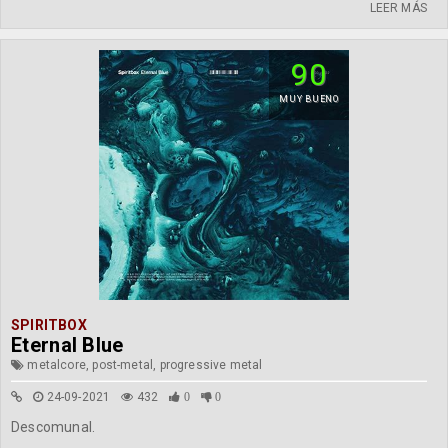
LEER MÁS
90
MUY BUENO
SPIRITBOX
Eternal Blue
metalcore, post-metal, progressive metal
24-09-2021
432
0
0
Descomunal.