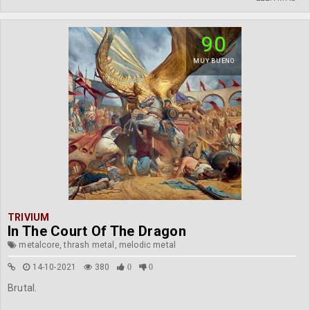
90
MUY BUENO
TRIVIUM
In The Court Of The Dragon
metalcore, thrash metal, melodic metal
14-10-2021
380
0
0
Brutal.