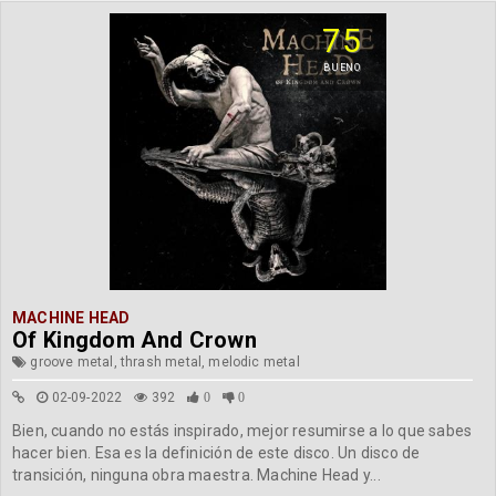
75
BUENO
MACHINE HEAD
Of Kingdom And Crown
groove metal, thrash metal, melodic metal
02-09-2022
392
0
0
Bien, cuando no estás inspirado, mejor resumirse a lo que sabes
hacer bien. Esa es la definición de este disco. Un disco de
transición, ninguna obra maestra. Machine Head y...