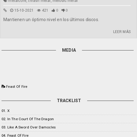
metalcore, thrash metal, melodic metal
15-10-2021
421
0
0
Mantienen un óptimo nivel en los últimos discos.
LEER MÁS
MEDIA
Feast Of Fire
TRACKLIST
01. X
02. In The Court Of The Dragon
03. Like A Sword Over Damocles
04. Feast Of Fire