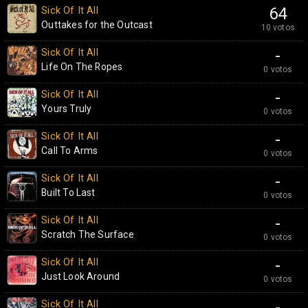
Sick Of It All
64
Outtakes for the Outcast
10 votos
Sick Of It All
-
Life On The Ropes
0 votos
Sick Of It All
-
Yours Truly
0 votos
Sick Of It All
-
Call To Arms
0 votos
Sick Of It All
-
Built To Last
0 votos
Sick Of It All
-
Scratch The Surface
0 votos
Sick Of It All
-
Just Look Around
0 votos
Sick Of It All
-