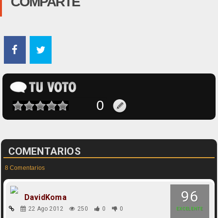
COMPARTE
COMENTARIOS
8 Comentarios
96
DavidKoma
22 Ago 2012
250
0
0
EXCELENTE