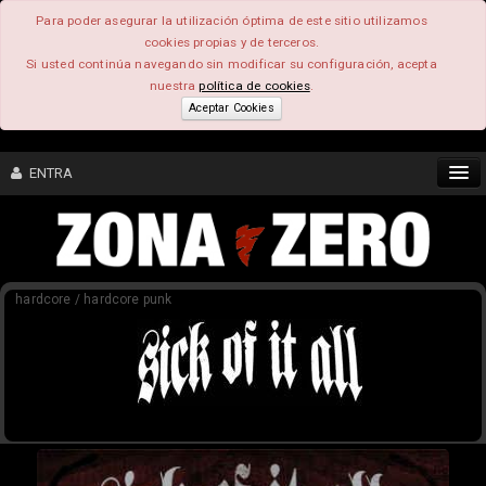
Para poder asegurar la utilización óptima de este sitio utilizamos
cookies propias y de terceros.
Si usted continúa navegando sin modificar su configuración, acepta
nuestra
política de cookies
.
Aceptar Cookies
ENTRA
CONTENIDO
hardcore / hardcore punk
COMUNIDAD
FEEEDBACK
FOROS