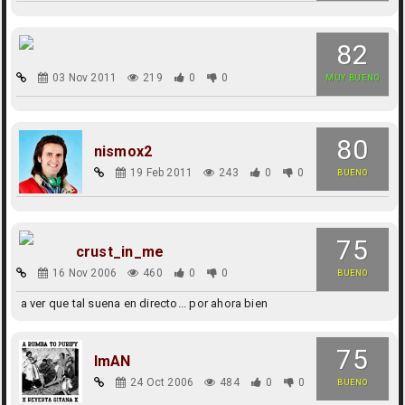
82
03 Nov 2011
219
0
0
MUY BUENO
80
nismox2
19 Feb 2011
243
0
0
BUENO
75
crust_in_me
16 Nov 2006
460
0
0
BUENO
a ver que tal suena en directo... por ahora bien
75
ImAN
24 Oct 2006
484
0
0
BUENO