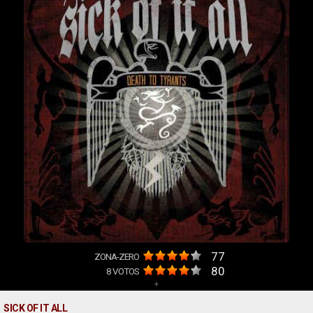
77
ZONA-ZERO
80
8
VOTOS
+
SICK OF IT ALL