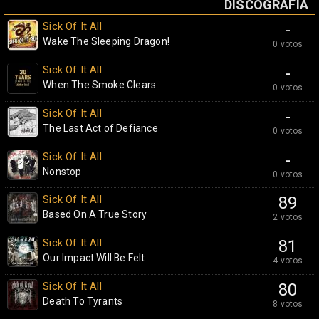
DISCOGRAFÍA
Sick Of It All
-
Wake The Sleeping Dragon!
0 votos
Sick Of It All
-
When The Smoke Clears
0 votos
Sick Of It All
-
The Last Act of Defiance
0 votos
Sick Of It All
-
Nonstop
0 votos
Sick Of It All
89
Based On A True Story
2 votos
Sick Of It All
81
Our Impact Will Be Felt
4 votos
Sick Of It All
80
Death To Tyrants
8 votos