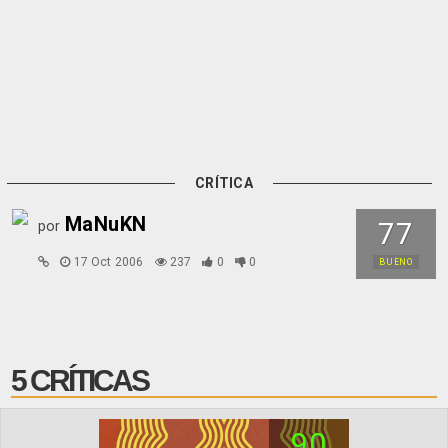
CRÍTICA
MaNuKN
77
por
17 Oct 2006
237
0
0
BUENO
5 CRÍTICAS
90