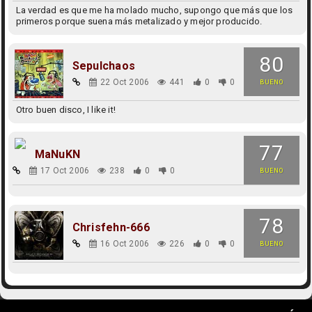
La verdad es que me ha molado mucho, supongo que más que los
primeros porque suena más metalizado y mejor producido.
80
Sepulchaos
22 Oct 2006
441
0
0
BUENO
Otro buen disco, I like it!
77
MaNuKN
17 Oct 2006
238
0
0
BUENO
78
Chrisfehn-666
16 Oct 2006
226
0
0
BUENO