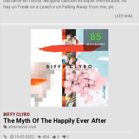
bastante en forma. Ninguna canción es super memorable, no
hay un Freak on a Leash o un Falling Away from me, pe...
LEER MÁS
85
MUY BUENO
BIFFY CLYRO
The Myth Of The Happily Ever After
alternative rock
15-02-2022
404
0
0