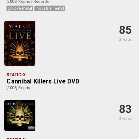
[2009]
Reprise Records
groove metal
industrial metal
85
2 votos
STATIC-X
Cannibal Killers Live DVD
[2008]
Reprise
83
2 votos