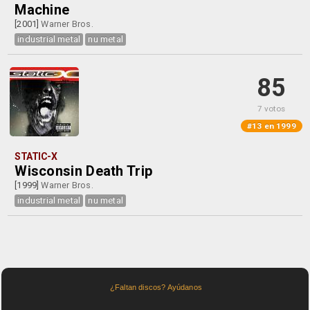
Machine
[2001]
Warner Bros.
industrial metal
nu metal
85
7 votos
#13 en 1999
STATIC-X
Wisconsin Death Trip
[1999]
Warner Bros.
industrial metal
nu metal
¿Faltan discos? Ayúdanos