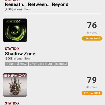
Beneath... Between... Beyond
[2004]
Warner Bros.
76
49 votos
#48 en 2003
STATIC-X
Shadow Zone
[2003]
Warner Bros.
industrial metal
alternative metal
nu metal
79
42 votos
#11 en 2001
STATIC-X