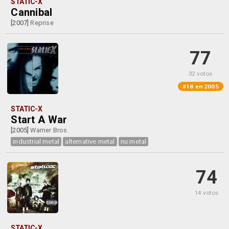
STATIC-X
Cannibal
[2007]
Reprise
77
32 votos
#18 en 2005
STATIC-X
Start A War
[2005]
Warner Bros.
industrial metal
alternative metal
nu metal
74
14 votos
STATIC-X