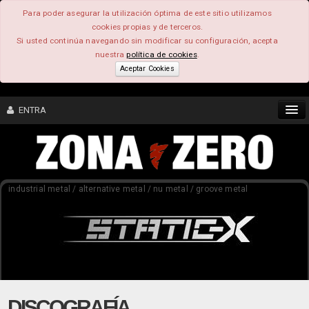
Para poder asegurar la utilización óptima de este sitio utilizamos
cookies propias y de terceros.
Si usted continúa navegando sin modificar su configuración, acepta
nuestra
política de cookies
.
Aceptar Cookies
ENTRA
CONTENIDO
industrial metal / alternative metal / nu metal / groove metal
COMUNIDAD
FEEEDBACK
FOROS
DISCOGRAFÍA