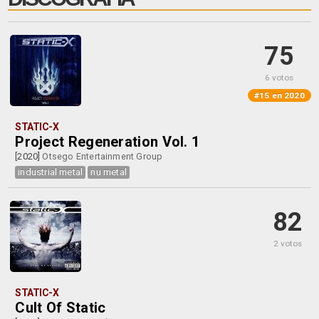
75
6 votos
#15 en 2020
STATIC-X
Project Regeneration Vol. 1
[2020]
Otsego Entertainment Group
industrial metal
nu metal
82
2 votos
STATIC-X
Cult Of Static