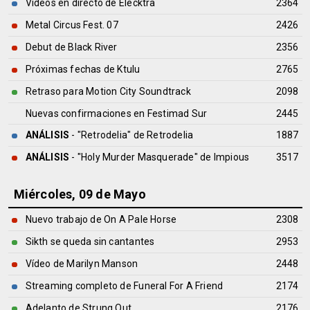
Vídeos en directo de Elecktra
2364
Metal Circus Fest. 07
2426
Debut de Black River
2356
Próximas fechas de Ktulu
2765
Retraso para Motion City Soundtrack
2098
Nuevas confirmaciones en Festimad Sur
2445
ANÁLISIS
- "Retrodelia" de
Retrodelia
1887
ANÁLISIS
- "Holy Murder Masquerade" de
Impious
3517
Miércoles, 09 de Mayo
Nuevo trabajo de On A Pale Horse
2308
Sikth se queda sin cantantes
2953
Vídeo de Marilyn Manson
2448
Streaming completo de Funeral For A Friend
2174
Adelanto de Strung Out
2176