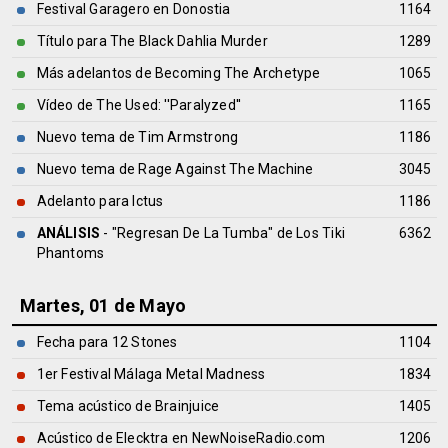
Festival Garagero en Donostia
1164
Título para The Black Dahlia Murder
1289
Más adelantos de Becoming The Archetype
1065
Vídeo de The Used: ''Paralyzed''
1165
Nuevo tema de Tim Armstrong
1186
Nuevo tema de Rage Against The Machine
3045
Adelanto para Ictus
1186
ANÁLISIS
- "Regresan De La Tumba" de
Los Tiki
6362
Phantoms
Martes, 01 de Mayo
Fecha para 12 Stones
1104
1er Festival Málaga Metal Madness
1834
Tema acústico de Brainjuice
1405
Acústico de Elecktra en NewNoiseRadio.com
1206