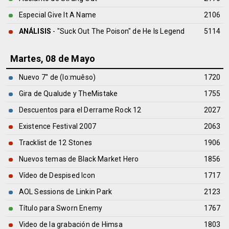
Especial Give It A Name
2106
ANÁLISIS
- "Suck Out The Poison" de
He Is Legend
5114
Martes, 08 de Mayo
Nuevo 7'' de (lo:muêso)
1720
Gira de Qualude y TheMistake
1755
Descuentos para el Derrame Rock 12
2027
Existence Festival 2007
2063
Tracklist de 12 Stones
1906
Nuevos temas de Black Market Hero
1856
Vídeo de Despised Icon
1717
AOL Sessions de Linkin Park
2123
Título para Sworn Enemy
1767
Video de la grabación de Himsa
1803