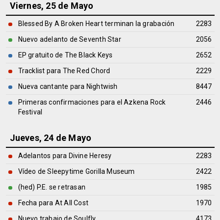
Viernes, 25 de Mayo
Blessed By A Broken Heart terminan la grabación
2283
Nuevo adelanto de Seventh Star
2056
EP gratuito de The Black Keys
2652
Tracklist para The Red Chord
2229
Nueva cantante para Nightwish
8447
Primeras confirmaciones para el Azkena Rock
2446
Festival
Jueves, 24 de Mayo
Adelantos para Divine Heresy
2283
Vídeo de Sleepytime Gorilla Museum
2422
(hed) P.E. se retrasan
1985
Fecha para At All Cost
1970
Nuevo trabajo de Soulfly
4173