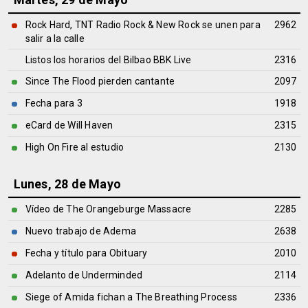
Rock Hard, TNT Radio Rock & New Rock se unen para
2962
salir a la calle
Listos los horarios del Bilbao BBK Live
2316
Since The Flood pierden cantante
2097
Fecha para 3
1918
eCard de Will Haven
2315
High On Fire al estudio
2130
Lunes, 28 de Mayo
Vídeo de The Orangeburge Massacre
2285
Nuevo trabajo de Adema
2638
Fecha y título para Obituary
2010
Adelanto de Underminded
2114
Siege of Amida fichan a The Breathing Process
2336