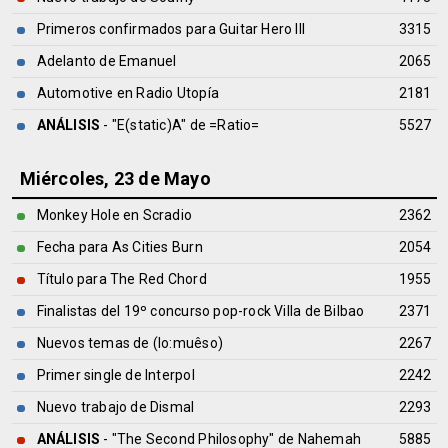
Primeros confirmados para Guitar Hero III
3315
Adelanto de Emanuel
2065
Automotive en Radio Utopía
2181
ANÁLISIS
- "E(static)A" de
=Ratio=
5527
Miércoles, 23 de Mayo
Monkey Hole en Scradio
2362
Fecha para As Cities Burn
2054
Título para The Red Chord
1955
Finalistas del 19º concurso pop-rock Villa de Bilbao
2371
Nuevos temas de (lo:muêso)
2267
Primer single de Interpol
2242
Nuevo trabajo de Dismal
2293
ANÁLISIS
- "The Second Philosophy" de
Nahemah
5885