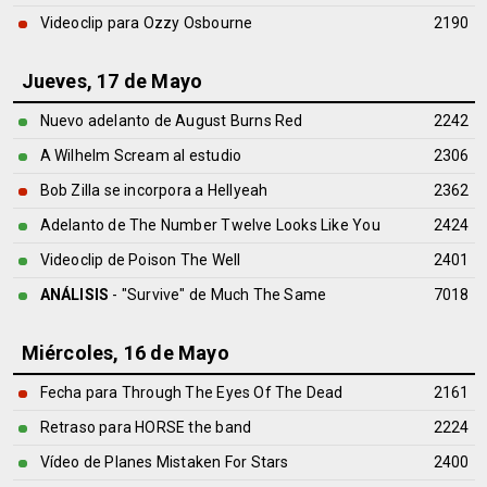
Videoclip para Ozzy Osbourne
2190
Jueves, 17 de Mayo
Nuevo adelanto de August Burns Red
2242
A Wilhelm Scream al estudio
2306
Bob Zilla se incorpora a Hellyeah
2362
Adelanto de The Number Twelve Looks Like You
2424
Videoclip de Poison The Well
2401
ANÁLISIS
- "Survive" de
Much The Same
7018
Miércoles, 16 de Mayo
Fecha para Through The Eyes Of The Dead
2161
Retraso para HORSE the band
2224
Vídeo de Planes Mistaken For Stars
2400