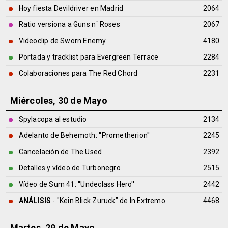
Hoy fiesta Devildriver en Madrid
2064
Ratio versiona a Guns n´ Roses
2067
Videoclip de Sworn Enemy
4180
Portada y tracklist para Evergreen Terrace
2284
Colaboraciones para The Red Chord
2231
Miércoles, 30 de Mayo
Spylacopa al estudio
2134
Adelanto de Behemoth: ''Prometherion''
2245
Cancelación de The Used
2392
Detalles y vídeo de Turbonegro
2515
Vídeo de Sum 41: ''Undeclass Hero''
2442
ANÁLISIS
- "Kein Blick Zuruck" de
In Extremo
4468
Martes, 29 de Mayo