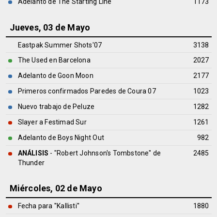
Adelanto de The Starting Line
1173
Jueves, 03 de Mayo
Eastpak Summer Shots'07
3138
The Used en Barcelona
2027
Adelanto de Goon Moon
2177
Primeros confirmados Paredes de Coura 07
1023
Nuevo trabajo de Peluze
1282
Slayer a Festimad Sur
1261
Adelanto de Boys Night Out
982
ANÁLISIS
- "Robert Johnson's Tombstone" de
2485
Thunder
Miércoles, 02 de Mayo
Fecha para ''Kallisti''
1880