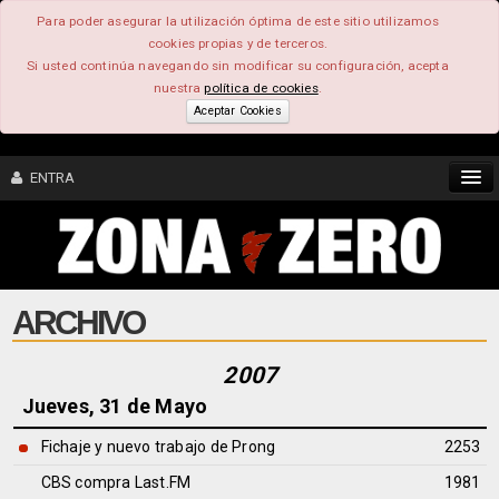
Para poder asegurar la utilización óptima de este sitio utilizamos
cookies propias y de terceros.
Si usted continúa navegando sin modificar su configuración, acepta
nuestra
política de cookies
.
Aceptar Cookies
ENTRA
CONTENIDO
ARCHIVO
COMUNIDAD
FEEEDBACK
2007
Jueves, 31 de Mayo
FOROS
Fichaje y nuevo trabajo de Prong
2253
CBS compra Last.FM
1981