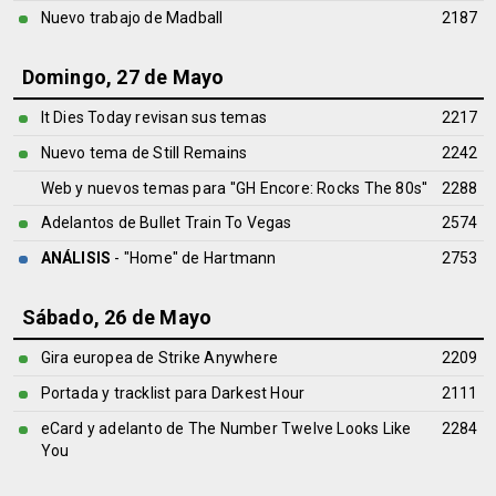
Nuevo trabajo de Madball
2187
Domingo, 27 de Mayo
It Dies Today revisan sus temas
2217
Nuevo tema de Still Remains
2242
Web y nuevos temas para ''GH Encore: Rocks The 80s''
2288
Adelantos de Bullet Train To Vegas
2574
ANÁLISIS
- "Home" de
Hartmann
2753
Sábado, 26 de Mayo
Gira europea de Strike Anywhere
2209
Portada y tracklist para Darkest Hour
2111
eCard y adelanto de The Number Twelve Looks Like
2284
You