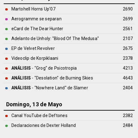
Martohell Horns Up'07
2690
Aerogramme se separan
2699
eCard de The Dear Hunter
2561
Adelanto de Unholy: "Blood Of The Medusa"
2107
EP de Velvet Revolver
2675
Videoclip de Korpiklaani
2378
ANÁLISIS
- "Grog" de
Psicotropia
4213
ANÁLISIS
- "Desolation" de
Burning Skies
4643
ANÁLISIS
- "Nowhere Land" de
Slamer
2404
Domingo, 13 de Mayo
Canal YouTube de Deftones
2382
Declaraciones de Dexter Holland
2484