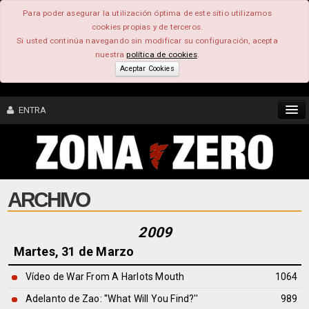
Para poder asegurar la utilización óptima de este sitio utilizamos
cookies propias y de terceros.
Si usted continúa navegando sin modificar su configuración, acepta
nuestra
política de cookies
.
Aceptar Cookies
ENTRA
CONTENIDO
ARCHIVO
COMUNIDAD
FEEEDBACK
2009
Martes, 31 de Marzo
FOROS
Vídeo de War From A Harlots Mouth
1064
Adelanto de Zao: ''What Will You Find?''
989