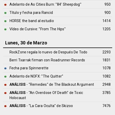
Adelanto de As Cities Burn: ''84' Sheepdog''
950
Título y fecha para Rancid
900
HORSE the band al estudio
1414
Vídeo de Cursive: ''From The Hips''
1205
Lunes, 30 de Marzo
RockZone regala lo nuevo de Después De Todo
2293
Berri Txarrak firman con Roadrunner Records
1831
Fecha para Spinnerette
1078
Adelanto de NOFX: ''The Quitter''
1082
ANÁLISIS
- "Remedies" de
The Blackout Argument
2948
ANÁLISIS
- "An Overdose Of Death" de
Toxic
3785
Holocaust
ANÁLISIS
- "La Cara Oculta" de
Skizoo
7476