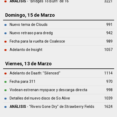
ANÁLISIS
- "Bridges To Burn" de
16
3221
Domingo, 15 de Marzo
Nuevo tema de Clouds
991
Nuevo retraso para dredg
942
Fecha para la vuelta de Coalesce
989
Adelanto de Insight
1057
Viernes, 13 de Marzo
Adelanto de Daath: ''Silenced''
1114
Fecha para 311
970
Vodean estrenan myspace y descarga directa
998
Detalles del nuevo disco de So Alive
1039
ANÁLISIS
- "Rivers Gone Dry" de
Strawberry Fields
1624