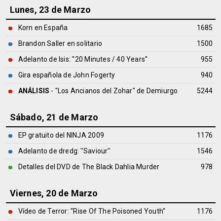
Lunes, 23 de Marzo
Korn en España
1685
Brandon Saller en solitario
1500
Adelanto de Isis: ''20 Minutes / 40 Years''
955
Gira española de John Fogerty
940
ANÁLISIS
- "Los Ancianos del Zohar" de
Demiurgo
5244
Sábado, 21 de Marzo
EP gratuito del NINJA 2009
1176
Adelanto de dredg: ''Saviour''
1546
Detalles del DVD de The Black Dahlia Murder
978
Viernes, 20 de Marzo
Vídeo de Terror: ''Rise Of The Poisoned Youth''
1176