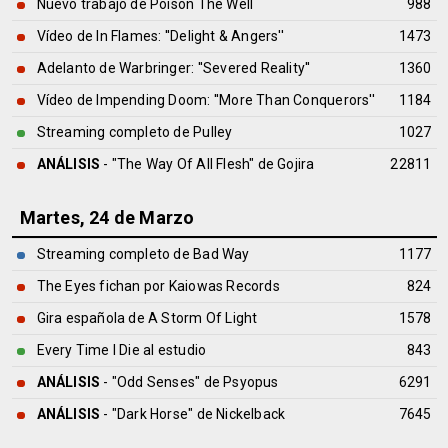
Nuevo trabajo de Poison The Well
988
Vídeo de In Flames: ''Delight & Angers''
1473
Adelanto de Warbringer: ''Severed Reality''
1360
Vídeo de Impending Doom: ''More Than Conquerors''
1184
Streaming completo de Pulley
1027
ANÁLISIS
- "The Way Of All Flesh" de
Gojira
22811
Martes, 24 de Marzo
Streaming completo de Bad Way
1177
The Eyes fichan por Kaiowas Records
824
Gira española de A Storm Of Light
1578
Every Time I Die al estudio
843
ANÁLISIS
- "Odd Senses" de
Psyopus
6291
ANÁLISIS
- "Dark Horse" de
Nickelback
7645