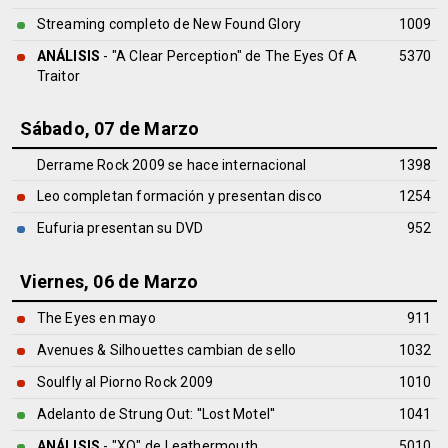
Streaming completo de New Found Glory
1009
ANÁLISIS
- "A Clear Perception" de
The Eyes Of A
5370
Traitor
Sábado, 07 de Marzo
Derrame Rock 2009 se hace internacional
1398
Leo completan formación y presentan disco
1254
Eufuria presentan su DVD
952
Viernes, 06 de Marzo
The Eyes en mayo
911
Avenues & Silhouettes cambian de sello
1032
Soulfly al Piorno Rock 2009
1010
Adelanto de Strung Out: ''Lost Motel''
1041
ANÁLISIS
- "XO" de
Leathermouth
5010