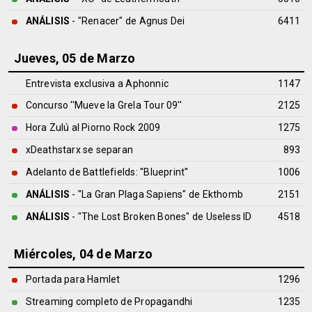
ANÁLISIS
- "Renacer" de
Agnus Dei
6411
Jueves, 05 de Marzo
Entrevista exclusiva a Aphonnic
1147
Concurso ''Mueve la Grela Tour 09''
2125
Hora Zulú al Piorno Rock 2009
1275
xDeathstarx se separan
893
Adelanto de Battlefields: ''Blueprint''
1006
ANÁLISIS
- "La Gran Plaga Sapiens" de
Ekthomb
2151
ANÁLISIS
- "The Lost Broken Bones" de
Useless ID
4518
Miércoles, 04 de Marzo
Portada para Hamlet
1296
Streaming completo de Propagandhi
1235