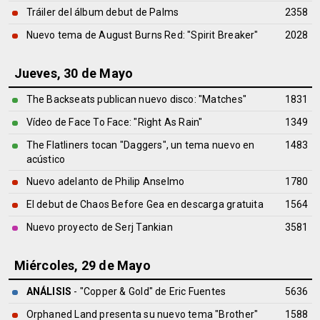
Tráiler del álbum debut de Palms
2358
Nuevo tema de August Burns Red: "Spirit Breaker"
2028
Jueves, 30 de Mayo
The Backseats publican nuevo disco: "Matches"
1831
Vídeo de Face To Face: "Right As Rain"
1349
The Flatliners tocan "Daggers", un tema nuevo en
1483
acústico
Nuevo adelanto de Philip Anselmo
1780
El debut de Chaos Before Gea en descarga gratuita
1564
Nuevo proyecto de Serj Tankian
3581
Miércoles, 29 de Mayo
ANÁLISIS
- "Copper & Gold" de
Eric Fuentes
5636
Orphaned Land presenta su nuevo tema "Brother"
1588