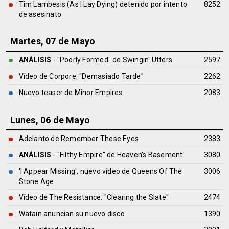
Tim Lambesis (As I Lay Dying) detenido por intento
8252
de asesinato
Martes, 07 de Mayo
ANÁLISIS
- "Poorly Formed" de
Swingin' Utters
2597
Vídeo de Corpore: "Demasiado Tarde"
2262
Nuevo teaser de Minor Empires
2083
Lunes, 06 de Mayo
Adelanto de Remember These Eyes
2383
ANÁLISIS
- "Filthy Empire" de
Heaven's Basement
3080
'I Appear Missing', nuevo vídeo de Queens Of The
3006
Stone Age
Vídeo de The Resistance: "Clearing the Slate"
2474
Watain anuncian su nuevo disco
1390