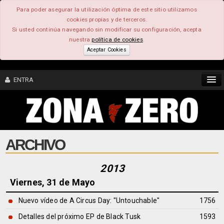
Para poder asegurar la utilización óptima de este sitio utilizamos
cookies propias y de terceros.
Si usted continúa navegando sin modificar su configuración, acepta
nuestra
política de cookies
.
Aceptar Cookies
ENTRA
CONTENIDO
ARCHIVO
COMUNIDAD
FEEEDBACK
2013
Viernes, 31 de Mayo
FOROS
Nuevo vídeo de A Circus Day: "Untouchable"
1756
Detalles del próximo EP de Black Tusk
1593