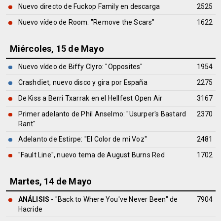
Nuevo directo de Fuckop Family en descarga
2525
Nuevo vídeo de Room: "Remove the Scars"
1622
Miércoles, 15 de Mayo
Nuevo vídeo de Biffy Clyro: "Opposites"
1954
Crashdïet, nuevo disco y gira por España
2275
De Kiss a Berri Txarrak en el Hellfest Open Air
3167
Primer adelanto de Phil Anselmo: "Usurper's Bastard
2370
Rant"
Adelanto de Estirpe: "El Color de mi Voz"
2481
"Fault Line", nuevo tema de August Burns Red
1702
Martes, 14 de Mayo
ANÁLISIS
- "Back to Where You've Never Been" de
7904
Hacride