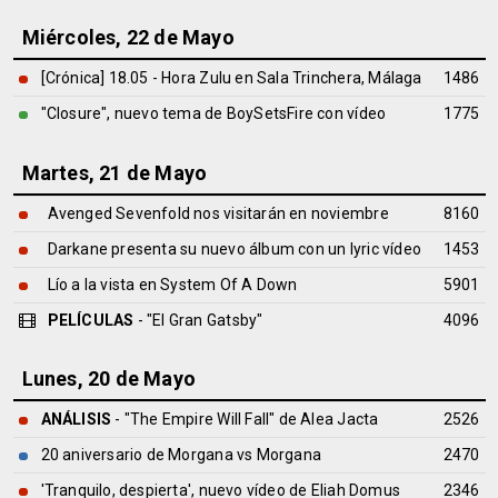
Miércoles, 22 de Mayo
[Crónica] 18.05 - Hora Zulu en Sala Trinchera, Málaga
1486
"Closure", nuevo tema de BoySetsFire con vídeo
1775
Martes, 21 de Mayo
Avenged Sevenfold nos visitarán en noviembre
8160
Darkane presenta su nuevo álbum con un lyric vídeo
1453
Lío a la vista en System Of A Down
5901
PELÍCULAS
- "El Gran Gatsby"
4096
Lunes, 20 de Mayo
ANÁLISIS
- "The Empire Will Fall" de
Alea Jacta
2526
20 aniversario de Morgana vs Morgana
2470
'Tranquilo, despierta', nuevo vídeo de Eliah Domus
2346