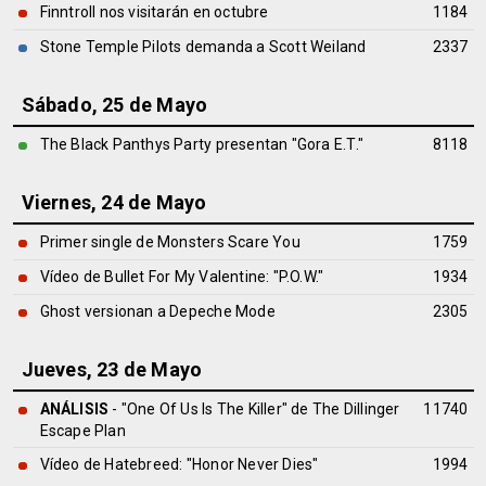
Finntroll nos visitarán en octubre
1184
Stone Temple Pilots demanda a Scott Weiland
2337
Sábado, 25 de Mayo
The Black Panthys Party presentan "Gora E.T."
8118
Viernes, 24 de Mayo
Primer single de Monsters Scare You
1759
Vídeo de Bullet For My Valentine: "P.O.W."
1934
Ghost versionan a Depeche Mode
2305
Jueves, 23 de Mayo
ANÁLISIS
- "One Of Us Is The Killer" de
The Dillinger
11740
Escape Plan
Vídeo de Hatebreed: "Honor Never Dies"
1994