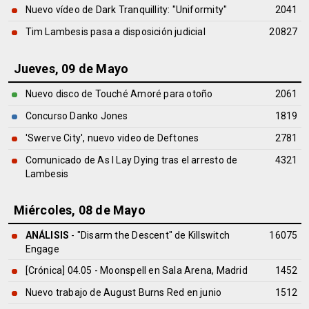
Nuevo vídeo de Dark Tranquillity: "Uniformity"
2041
Tim Lambesis pasa a disposición judicial
20827
Jueves, 09 de Mayo
Nuevo disco de Touché Amoré para otoño
2061
Concurso Danko Jones
1819
'Swerve City', nuevo video de Deftones
2781
Comunicado de As I Lay Dying tras el arresto de
4321
Lambesis
Miércoles, 08 de Mayo
ANÁLISIS
- "Disarm the Descent" de
Killswitch
16075
Engage
[Crónica] 04.05 - Moonspell en Sala Arena, Madrid
1452
Nuevo trabajo de August Burns Red en junio
1512