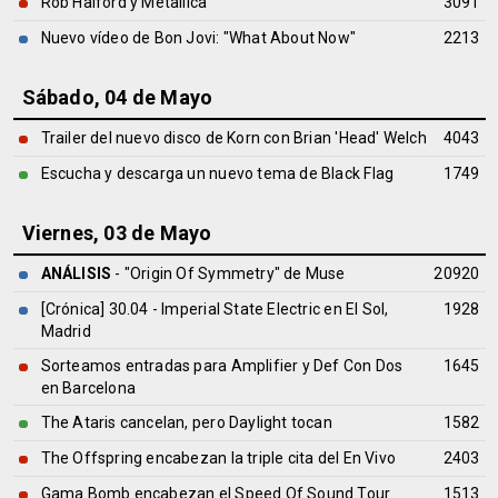
Rob Halford y Metallica
3091
Nuevo vídeo de Bon Jovi: "What About Now"
2213
Sábado, 04 de Mayo
Trailer del nuevo disco de Korn con Brian 'Head' Welch
4043
Escucha y descarga un nuevo tema de Black Flag
1749
Viernes, 03 de Mayo
ANÁLISIS
- "Origin Of Symmetry" de
Muse
20920
[Crónica] 30.04 - Imperial State Electric en El Sol,
1928
Madrid
Sorteamos entradas para Amplifier y Def Con Dos
1645
en Barcelona
The Ataris cancelan, pero Daylight tocan
1582
The Offspring encabezan la triple cita del En Vivo
2403
Gama Bomb encabezan el Speed Of Sound Tour
1513