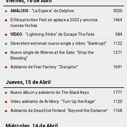
Viernes, 16 de Abril
ANÁLISIS
- "La Espera" de
Delphos
3020
El Resurrection Fest se aplaza a 2022 y anuncia
1464
nuevas fechas
VÍDEO
- "Lightning Strike" de Escape The Fate
584
Silverstein estrenan nuevo single y vídeo: "Bankrupt"
1122
Nuevo single de Wolves at the Gate: "Stop the
1271
Bleeding"
Adelanto de Fear Factory: "Disruptor"
1691
Jueves, 15 de Abril
Nuevo álbum y adelanto de The Black Keys
1771
Vídeo adelanto de Artillery: "Turn Up the Rage"
1120
Adelanto de Dead End Finland: "Beyond the Distance"
1168
Miércoles, 14 de Abril