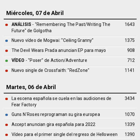
Miércoles, 07 de Abril
ANÁLISIS
- "Remembering The Past/Writing The
1643
Future" de
Golgotha
Nuevo vídeo de Mogwai: "Ceiling Granny"
1375
The Devil Wears Prada anuncian EP para mayo
908
VÍDEO
- "Poser" de Action/Adventure
712
Nuevo single de Crossfaith: "RedZone"
1141
Martes, 06 de Abril
La escena española se cuela en las audiciones de
3434
Fear Factory
Guns N´Roses reprograman su gira europea
1070
Accept anuncian gira española para 2022
1339
Vídeo para el primer single del regreso de Helloween
1390