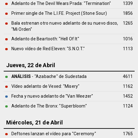
Adelanto de The Devil Wears Prada: "Termination"
1339
Primer single de The L.I.F.E. Project (Stone Sour)
1856
Bala estrenan otro nuevo adelanto de su nuevo disco,
1265
"Mi Orden"
Adelanto de Beartooth: "Hell Of It"
1016
Nuevo vídeo de Red Eleven: "S.N.O.T."
1113
Jueves, 22 de Abril
ANÁLISIS
- "Azabache" de
Sudestada
4611
Vídeo adelanto de Vexed: "Misery"
1162
Fecha y nuevo adelanto de "Van Weezer"
1452
Adelanto de The Bronx: "Superbloom"
1124
Miércoles, 21 de Abril
Deftones lanzan el vídeo para "Ceremony"
1765