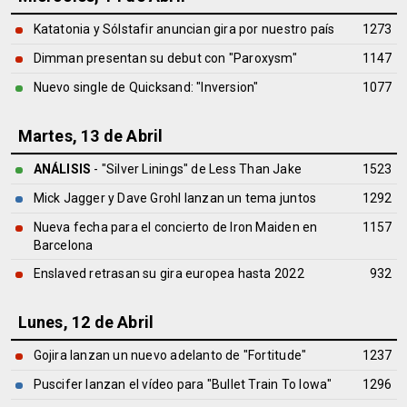
Katatonia y Sólstafir anuncian gira por nuestro país
1273
Dimman presentan su debut con "Paroxysm"
1147
Nuevo single de Quicksand: "Inversion"
1077
Martes, 13 de Abril
ANÁLISIS
- "Silver Linings" de
Less Than Jake
1523
Mick Jagger y Dave Grohl lanzan un tema juntos
1292
Nueva fecha para el concierto de Iron Maiden en
1157
Barcelona
Enslaved retrasan su gira europea hasta 2022
932
Lunes, 12 de Abril
Gojira lanzan un nuevo adelanto de "Fortitude"
1237
Puscifer lanzan el vídeo para "Bullet Train To Iowa"
1296