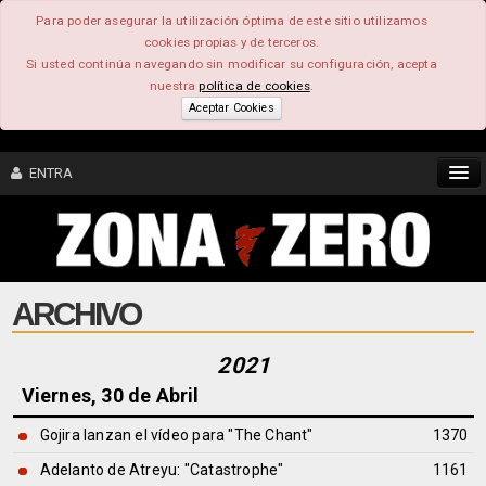
Para poder asegurar la utilización óptima de este sitio utilizamos
cookies propias y de terceros.
Si usted continúa navegando sin modificar su configuración, acepta
nuestra
política de cookies
.
Aceptar Cookies
ENTRA
CONTENIDO
ARCHIVO
COMUNIDAD
FEEEDBACK
2021
Viernes, 30 de Abril
FOROS
Gojira lanzan el vídeo para "The Chant"
1370
Adelanto de Atreyu: "Catastrophe"
1161