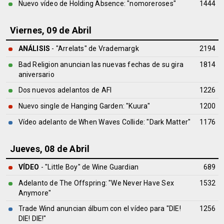
Nuevo vídeo de Holding Absence: "nomoreroses"
1444
Viernes, 09 de Abril
ANÁLISIS
- "Arrelats" de
Vrademargk
2194
Bad Religion anuncian las nuevas fechas de su gira
1814
aniversario
Dos nuevos adelantos de AFI
1226
Nuevo single de Hanging Garden: "Kuura"
1200
Vídeo adelanto de When Waves Collide: "Dark Matter"
1176
Jueves, 08 de Abril
VÍDEO
- "Little Boy" de Wine Guardian
689
Adelanto de The Offspring: "We Never Have Sex
1532
Anymore"
Trade Wind anuncian álbum con el vídeo para "DIE!
1256
DIE! DIE!"