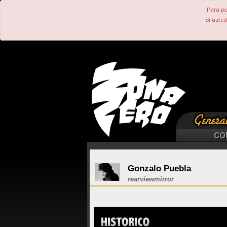
Para po
Si uste
CO
Gonzalo Puebla
rearviewmirror