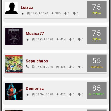
75
Luizzz
07 Oct 2020
385
0
0
BUENO
75
Musica77
07 Oct 2020
414
0
0
BUENO
55
Sepulchaos
07 Oct 2020
406
0
0
MEDIOCRE
85
Demonaz
02 Sep 2020
422
0
0
MUY BUENO