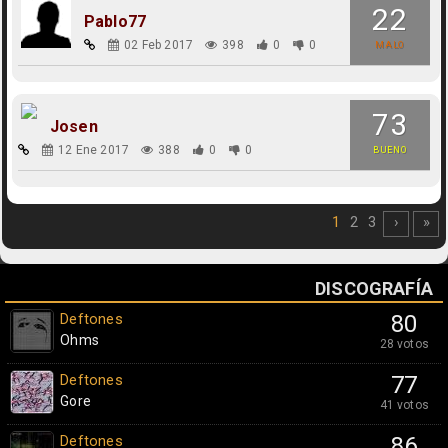
22
Pablo77
02 Feb 2017
398
0
0
MALO
73
Josen
12 Ene 2017
388
0
0
BUENO
1
2
3
›
»
DISCOGRAFÍA
Deftones
80
Ohms
28 votos
Deftones
77
Gore
41 votos
Deftones
86