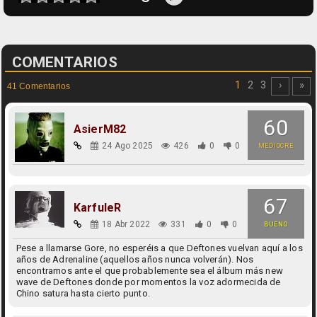
COMENTARIOS
1
2
3
›
»
41 Comentarios
60
AsierM82
24 Ago 2025
426
0
0
MEDIOCRE
67
KarfuleR
18 Abr 2022
331
0
0
BUENO
Pese a llamarse Gore, no esperéis a que Deftones vuelvan aquí a los
años de Adrenaline (aquellos años nunca volverán). Nos
encontramos ante el que probablemente sea el álbum más new
wave de Deftones donde por momentos la voz adormecida de
Chino satura hasta cierto punto.