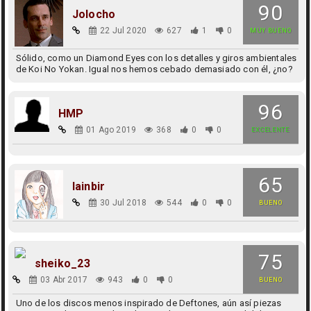
90
Jolocho
22 Jul 2020
627
1
0
MUY BUENO
Sólido, como un Diamond Eyes con los detalles y giros ambientales
de Koi No Yokan. Igual nos hemos cebado demasiado con él, ¿no?
96
HMP
01 Ago 2019
368
0
0
EXCELENTE
65
lainbir
30 Jul 2018
544
0
0
BUENO
75
sheiko_23
03 Abr 2017
943
0
0
BUENO
Uno de los discos menos inspirado de Deftones, aún así piezas