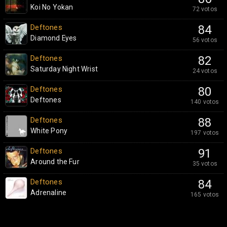
Koi No Yokan
72 votos
Deftones
84
Diamond Eyes
56 votos
Deftones
82
Saturday Night Wrist
24 votos
Deftones
80
Deftones
140 votos
Deftones
88
White Pony
197 votos
Deftones
91
Around the Fur
35 votos
Deftones
84
Adrenaline
165 votos