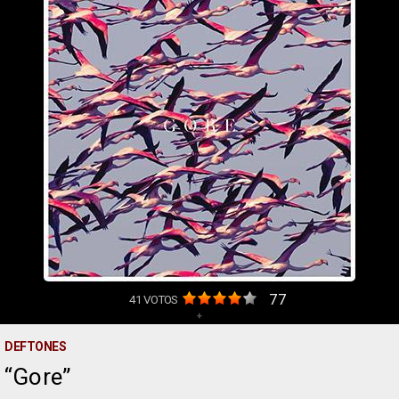
77
41
VOTOS
+
DEFTONES
Gore