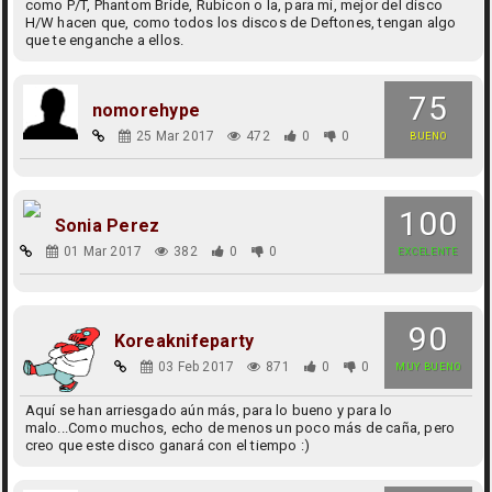
como P/T, Phantom Bride, Rubicon o la, para mi, mejor del disco
H/W hacen que, como todos los discos de Deftones, tengan algo
que te enganche a ellos.
75
nomorehype
25 Mar 2017
472
0
0
BUENO
100
Sonia Perez
01 Mar 2017
382
0
0
EXCELENTE
90
Koreaknifeparty
03 Feb 2017
871
0
0
MUY BUENO
Aquí se han arriesgado aún más, para lo bueno y para lo
malo...Como muchos, echo de menos un poco más de caña, pero
creo que este disco ganará con el tiempo :)