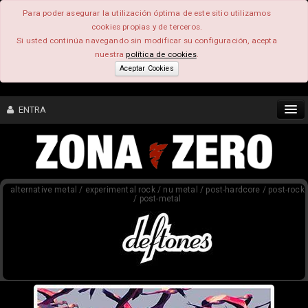
Para poder asegurar la utilización óptima de este sitio utilizamos
cookies propias y de terceros.
Si usted continúa navegando sin modificar su configuración, acepta
nuestra
política de cookies
.
Aceptar Cookies
ENTRA
CONTENIDO
alternative metal / experimental rock / nu metal / post-hardcore / post-rock
COMUNIDAD
/ post-metal
FEEEDBACK
FOROS