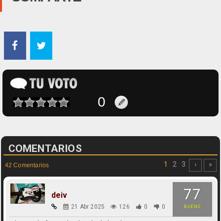
COMENTARIOS
1
2
3
›
»
42 Comentarios
77
deiv
21 Abr 2025
126
0
0
BUENO