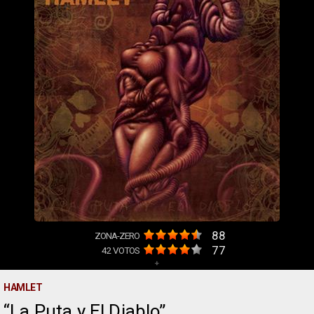
88
ZONA-ZERO
77
42
VOTOS
+
HAMLET
La Puta y El Diablo