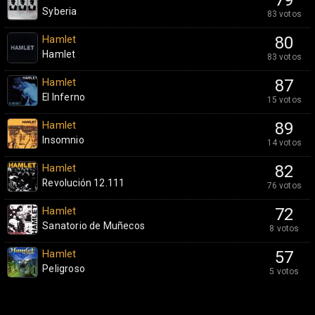
79
Syberia
83 votos
Hamlet
80
Hamlet
83 votos
Hamlet
87
El Inferno
15 votos
Hamlet
89
Insomnio
14 votos
Hamlet
82
Revolución 12.111
76 votos
Hamlet
72
Sanatorio de Muñecos
8 votos
Hamlet
57
Peligroso
5 votos