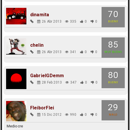
70
dinamita
26 Abr 2013
335
0
0
BUENO
85
chelin
26 Abr 2013
341
0
0
MUY BUENO
80
GabrielGDemm
28 Feb 2013
347
0
0
BUENO
29
FleiborFlei
15 Dic 2012
990
0
0
MALO
Mediocre