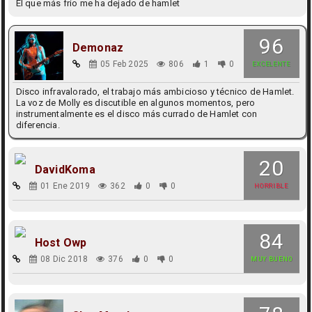
El que más frio me ha dejado de hamlet
96
Demonaz
05 Feb 2025
806
1
0
EXCELENTE
Disco infravalorado, el trabajo más ambicioso y técnico de Hamlet.
La voz de Molly es discutible en algunos momentos, pero
instrumentalmente es el disco más currado de Hamlet con
diferencia.
20
DavidKoma
01 Ene 2019
362
0
0
HORRIBLE
84
Host Owp
08 Dic 2018
376
0
0
MUY BUENO