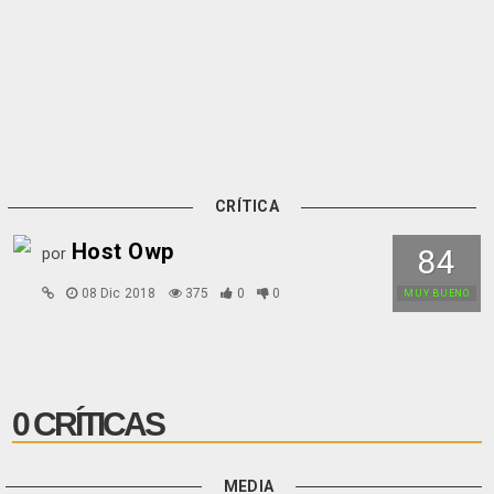
CRÍTICA
Host Owp
84
por
08 Dic 2018
375
0
0
MUY BUENO
0 CRÍTICAS
MEDIA