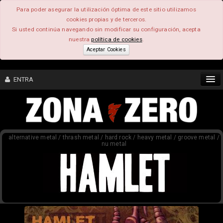
Para poder asegurar la utilización óptima de este sitio utilizamos
cookies propias y de terceros.
Si usted continúa navegando sin modificar su configuración, acepta
nuestra
política de cookies
.
Aceptar Cookies
ENTRA
CONTENIDO
alternative metal / thrash metal / hard rock / heavy metal / groove metal /
COMUNIDAD
nu metal
FEEEDBACK
FOROS