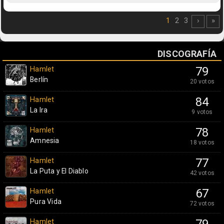
1
2
3
›
»
DISCOGRAFÍA
Hamlet
79
Berlín
20 votos
Hamlet
84
La Ira
9 votos
Hamlet
78
Amnesia
18 votos
Hamlet
77
La Puta y El Diablo
42 votos
Hamlet
67
Pura Vida
72 votos
Hamlet