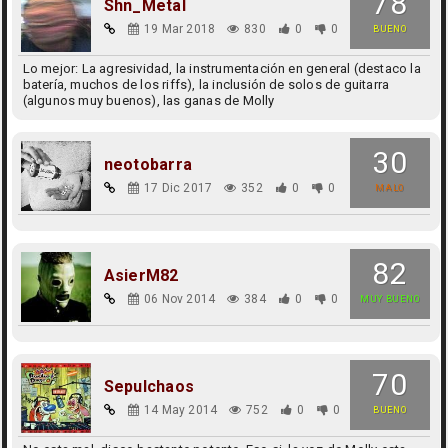
78
Shn_Metal
19 Mar 2018
830
0
0
BUENO
Lo mejor: La agresividad, la instrumentación en general (destaco la
batería, muchos de los riffs), la inclusión de solos de guitarra
(algunos muy buenos), las ganas de Molly
30
neotobarra
17 Dic 2017
352
0
0
MALO
82
AsierM82
06 Nov 2014
384
0
0
MUY BUENO
70
Sepulchaos
14 May 2014
752
0
0
BUENO