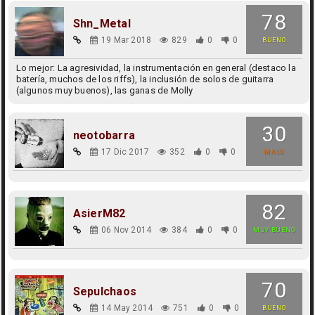
78
Shn_Metal
19 Mar 2018
829
0
0
BUENO
Lo mejor: La agresividad, la instrumentación en general (destaco la
batería, muchos de los riffs), la inclusión de solos de guitarra
(algunos muy buenos), las ganas de Molly
30
neotobarra
17 Dic 2017
352
0
0
MALO
82
AsierM82
06 Nov 2014
384
0
0
MUY BUENO
70
Sepulchaos
14 May 2014
751
0
0
BUENO