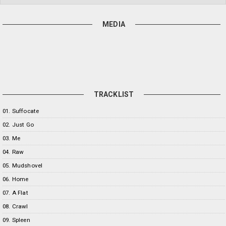
MEDIA
TRACKLIST
01. Suffocate
02. Just Go
03. Me
04. Raw
05. Mudshovel
06. Home
07. A Flat
08. Crawl
09. Spleen