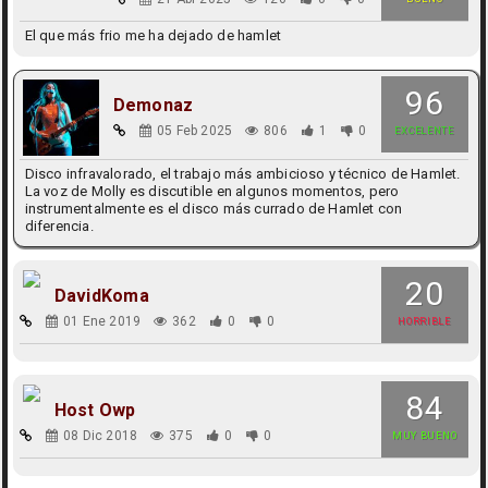
El que más frio me ha dejado de hamlet
96
Demonaz
05 Feb 2025
806
1
0
EXCELENTE
Disco infravalorado, el trabajo más ambicioso y técnico de Hamlet.
La voz de Molly es discutible en algunos momentos, pero
instrumentalmente es el disco más currado de Hamlet con
diferencia.
20
DavidKoma
01 Ene 2019
362
0
0
HORRIBLE
84
Host Owp
08 Dic 2018
375
0
0
MUY BUENO