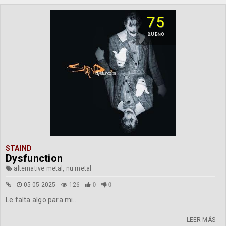
75
BUENO
STAIND
Dysfunction
alternative metal, nu metal
05-05-2025
126
0
0
Le falta algo para mi...
LEER MÁS