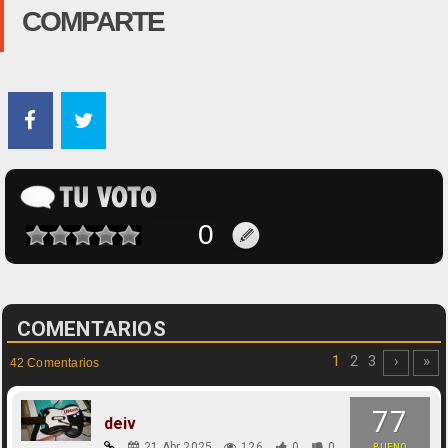
COMPARTE
COMENTARIOS
1
2
3
›
»
42 Comentarios
77
deiv
21 Abr 2025
126
0
0
BUENO