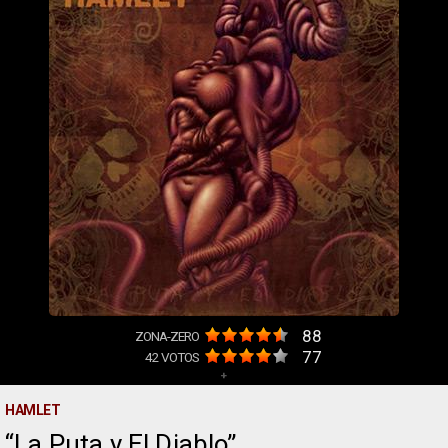
88
ZONA-ZERO
77
42
VOTOS
+
HAMLET
La Puta y El Diablo