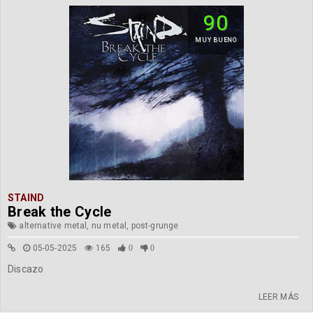
90
MUY BUENO
STAIND
Break the Cycle
alternative metal, nu metal, post-grunge
05-05-2025
165
0
0
Discazo
LEER MÁS