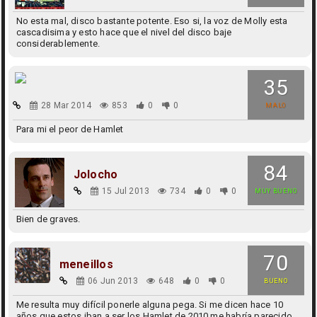
No esta mal, disco bastante potente. Eso si, la voz de Molly esta
cascadisima y esto hace que el nivel del disco baje
considerablemente.
35
28 Mar 2014
853
0
0
MALO
Para mi el peor de Hamlet
84
Jolocho
15 Jul 2013
734
0
0
MUY BUENO
Bien de graves.
70
meneillos
06 Jun 2013
648
0
0
BUENO
Me resulta muy difícil ponerle alguna pega. Si me dicen hace 10
años que estos iban a ser los Hamlet de 2010 me habría parecido