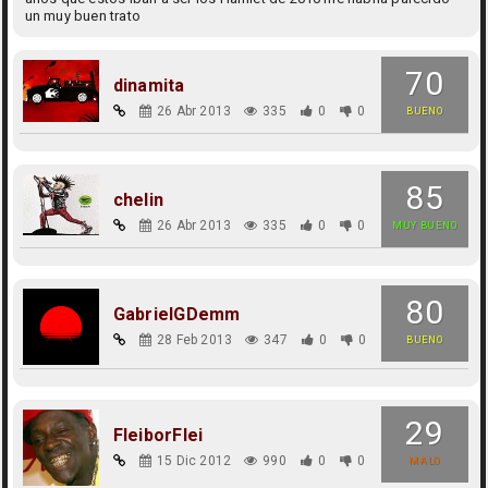
un muy buen trato
70
dinamita
26 Abr 2013
335
0
0
BUENO
85
chelin
26 Abr 2013
335
0
0
MUY BUENO
80
GabrielGDemm
28 Feb 2013
347
0
0
BUENO
29
FleiborFlei
15 Dic 2012
990
0
0
MALO