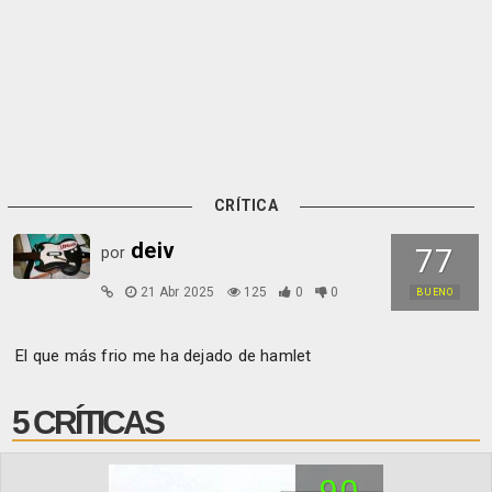
CRÍTICA
deiv
77
por
21 Abr 2025
125
0
0
BUENO
El que más frio me ha dejado de hamlet
5 CRÍTICAS
90