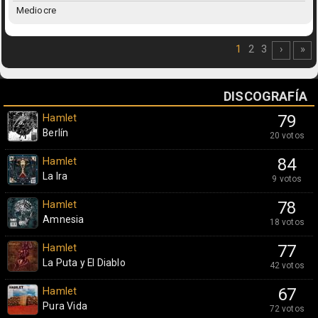
Mediocre
1
2
3
›
»
DISCOGRAFÍA
Hamlet
79
Berlín
20 votos
Hamlet
84
La Ira
9 votos
Hamlet
78
Amnesia
18 votos
Hamlet
77
La Puta y El Diablo
42 votos
Hamlet
67
Pura Vida
72 votos