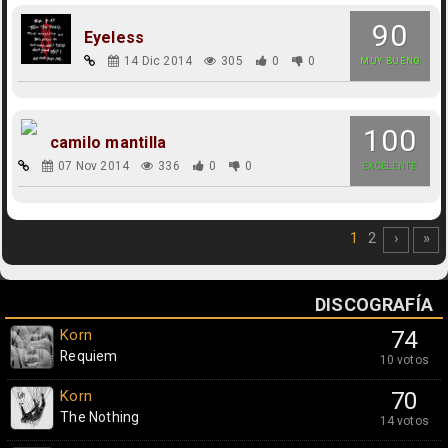
90
Eyeless
14 Dic 2014
305
0
0
MUY BUENO
100
camilo mantilla
07 Nov 2014
336
0
0
EXCELENTE
1
2
›
»
DISCOGRAFÍA
Korn
74
Requiem
10 votos
Korn
70
The Nothing
14 votos