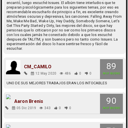
encantó, luego escuché Issues. El albúm tiene interludios que te
preparan psicológicamente para los siguientes temas, por eso es
recomendable escucharlo de principio a fin, es excelente creando
atmósferas oscuras y depresivas, las canciones: Falling Away From
Me, Make Me Bad, Wake Up, Hey Daddy, Somebody Somene, Let's
Get This Party Started y Dirty, las mejores del disco, se que hay
personas que lo criticaron por no ser como los primeros discos
con los cuales jamás he conectado debido a que los escuché
despues de TALITM, y son buenos pero no tanto como Issues. La
experimentación del disco lo hace sentirse fresco y fácil de
escuchar.
89
CM_CAMILO
12 May 2020
486
0
0
MUY BUENO
UNO DE SUS MEJORES TRABAJOS ERAN LOS INTOCABLES
90
Aaron Brenis
05 Dic 2019
343
0
0
MUY BUENO