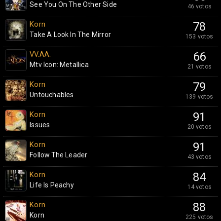
See You On The Other Side
46 votos
Korn
78
Take A Look In The Mirror
153 votos
VV.AA.
66
Mtv Icon: Metallica
21 votos
Korn
79
Untouchables
139 votos
Korn
91
Issues
20 votos
Korn
91
Follow The Leader
43 votos
Korn
84
Life Is Peachy
14 votos
Korn
88
Korn
225 votos