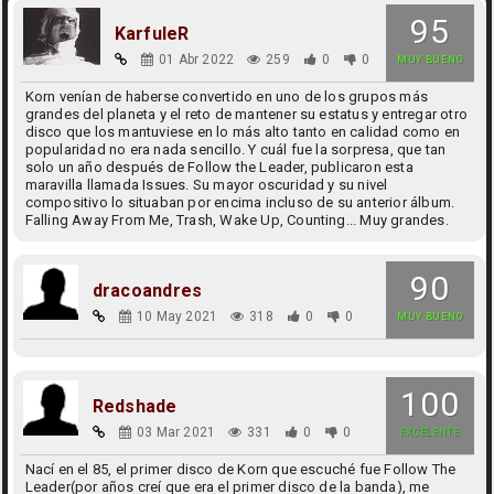
95
KarfuleR
01 Abr 2022
259
0
0
MUY BUENO
Korn venían de haberse convertido en uno de los grupos más
grandes del planeta y el reto de mantener su estatus y entregar otro
disco que los mantuviese en lo más alto tanto en calidad como en
popularidad no era nada sencillo. Y cuál fue la sorpresa, que tan
solo un año después de Follow the Leader, publicaron esta
maravilla llamada Issues. Su mayor oscuridad y su nivel
compositivo lo situaban por encima incluso de su anterior álbum.
Falling Away From Me, Trash, Wake Up, Counting... Muy grandes.
90
dracoandres
10 May 2021
318
0
0
MUY BUENO
100
Redshade
03 Mar 2021
331
0
0
EXCELENTE
Nací en el 85, el primer disco de Korn que escuché fue Follow The
Leader(por años creí que era el primer disco de la banda), me