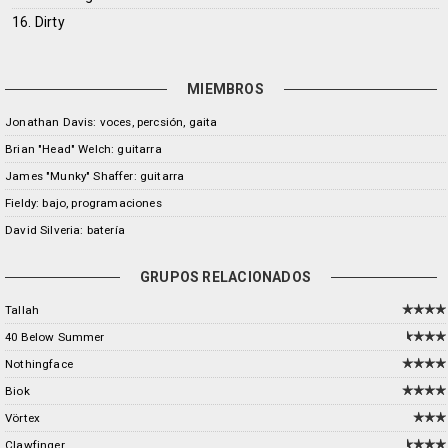
16. Dirty
MIEMBROS
Jonathan Davis: voces, percsión, gaita
Brian "Head" Welch: guitarra
James "Munky" Shaffer: guitarra
Fieldy: bajo, programaciones
David Silveria: batería
GRUPOS RELACIONADOS
Tallah
40 Below Summer
Nothingface
Biok
Vörtex
Clawfinger