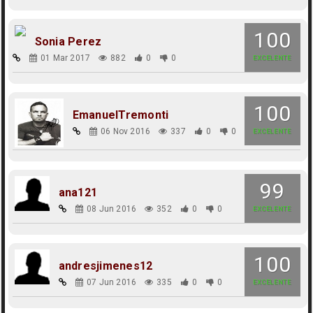
100
Sonia Perez
01 Mar 2017
882
0
0
EXCELENTE
100
EmanuelTremonti
06 Nov 2016
337
0
0
EXCELENTE
99
ana121
08 Jun 2016
352
0
0
EXCELENTE
100
andresjimenes12
07 Jun 2016
335
0
0
EXCELENTE