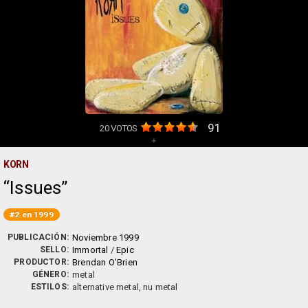
91
20
VOTOS
+
KORN
Issues
#2 en 1999
PUBLICACIÓN:
Noviembre 1999
SELLO:
Immortal
/
Epic
PRODUCTOR:
Brendan O'Brien
GÉNERO:
metal
ESTILOS:
alternative metal, nu metal