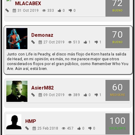
72
MLACABEX
31 Oct 2019
333
0
0
BUENO
70
Demonaz
27 Oct 2019
513
1
1
BUENO
Junto con Life is Peachy, el disco más flojo de Korn hasta la salida
de Head, en mi opinión; es más, no me parece mejor que otros
considerados flojos por el gran público, como Remember Who You
Are. Aún así, está bien.
60
AsierM82
09 Oct 2019
389
0
1
MEDIOCRE
100
HMP
25 Feb 2018
457
0
0
EXCELENTE