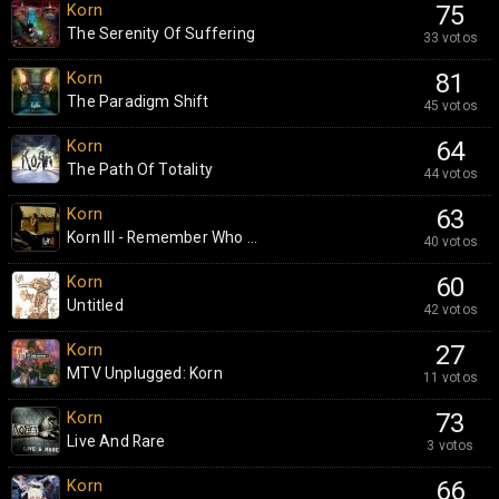
Korn
75
The Serenity Of Suffering
33 votos
Korn
81
The Paradigm Shift
45 votos
Korn
64
The Path Of Totality
44 votos
Korn
63
Korn III - Remember Who ...
40 votos
Korn
60
Untitled
42 votos
Korn
27
MTV Unplugged: Korn
11 votos
Korn
73
Live And Rare
3 votos
Korn
66