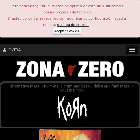
Para poder asegurar la utilización óptima de este sitio utilizamos
cookies propias y de terceros.
Si usted continúa navegando sin modificar su configuración, acepta
nuestra
política de cookies
.
Aceptar Cookies
ENTRA
CONTENIDO
alternative metal / nu metal / drum and bass / dubstep / funk metal /
COMUNIDAD
industrial rock
FEEEDBACK
FOROS