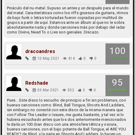
Pináculo del nu-metal. Supuso un antes y un después para el mundo
del metal. Características como los riffs gruesos de guitarra, ritmos
de bajo funk o letras torturadas fueron copiadas por multitud de
grupos a partir de aquí. Estamos ante un álbum al que no le sobra
absolutamente nada y donde canciones más por debajo del radar
como Divine, Need To o Lies son geniales. Discazo.
100
dracoandres
10 May 2021
414
0
0
EXCELENTE
95
Redshade
03 Mar 2021
502
0
0
MUY BUENO
Pues... Este disco lo escucho de principio a fin sin problemas, con
buenas canciones como: Blind, Ball Tongue, Shoots And Ladders,
sin embargo no conecté con este disco de la misma manera que
con Follow The Leader o Issues, me gusta bastante, y tal vez si lo
hubiera escuchado antes que los dos anteriormente mencionados
le daría un 100.Gran disco con una atmósfera tétrica y oscura,
buenas canciones, con el bajo potente de Ball Tongue, el ARE YOU
READY? de Blind, y la gaita en Shoots And Ladders, lo hacen un