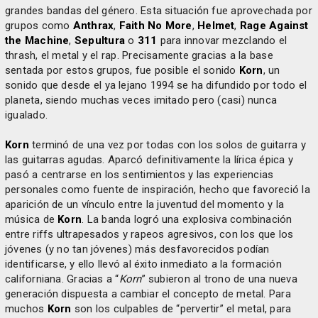
grandes bandas del género. Esta situación fue aprovechada por
grupos como
Anthrax
,
Faith No More
,
Helmet
,
Rage Against
the Machine
,
Sepultura
o
311
para innovar mezclando el
thrash, el metal y el rap. Precisamente gracias a la base
sentada por estos grupos, fue posible el sonido
Korn
, un
sonido que desde el ya lejano 1994 se ha difundido por todo el
planeta, siendo muchas veces imitado pero (casi) nunca
igualado.
Korn
terminó de una vez por todas con los solos de guitarra y
las guitarras agudas. Aparcó definitivamente la lírica épica y
pasó a centrarse en los sentimientos y las experiencias
personales como fuente de inspiración, hecho que favoreció la
aparición de un vínculo entre la juventud del momento y la
música de
Korn
. La banda logró una explosiva combinación
entre riffs ultrapesados y rapeos agresivos, con los que los
jóvenes (y no tan jóvenes) más desfavorecidos podían
identificarse, y ello llevó al éxito inmediato a la formación
californiana. Gracias a “
Korn
” subieron al trono de una nueva
generación dispuesta a cambiar el concepto de metal. Para
muchos
Korn
son los culpables de “pervertir” el metal, para