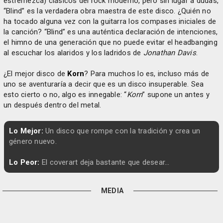
estremezca) clásicos del rock moderno, pero sin lugar a dudas,
“Blind” es la verdadera obra maestra de este disco. ¿Quién no
ha tocado alguna vez con la guitarra los compases iniciales de
la canción? “Blind” es una auténtica declaración de intenciones,
el himno de una generación que no puede evitar el headbanging
al escuchar los alaridos y los ladridos de
Jonathan Davis
.
¿El mejor disco de
Korn
? Para muchos lo es, incluso más de
uno se aventuraría a decir que es un disco insuperable. Sea
esto cierto o no, algo es innegable: “
Korn
” supone un antes y
un después dentro del metal.
Lo Mejor:
Un disco que rompe con la tradición y crea un
género nuevo.
Lo Peor:
El coverart deja bastante que desear...
MEDIA