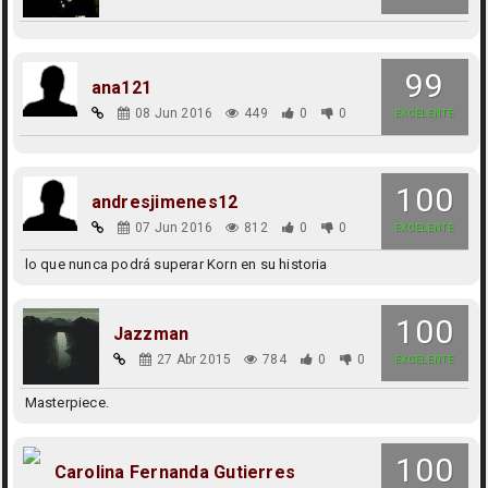
99
ana121
08 Jun 2016
449
0
0
EXCELENTE
100
andresjimenes12
07 Jun 2016
812
0
0
EXCELENTE
lo que nunca podrá superar Korn en su historia
100
Jazzman
27 Abr 2015
784
0
0
EXCELENTE
Masterpiece.
100
Carolina Fernanda Gutierres