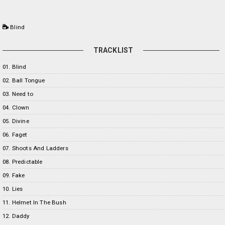
Blind
TRACKLIST
01. Blind
02. Ball Tongue
03. Need to
04. Clown
05. Divine
06. Faget
07. Shoots And Ladders
08. Predictable
09. Fake
10. Lies
11. Helmet In The Bush
12. Daddy