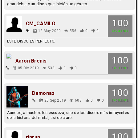
gran debut y un disco que inición un género.
100
CM_CAMILO
12 May 2020
556
0
0
EXCELENTE
ESTE DISCO ES PERFECTO.
100
Aaron Brenis
05 Dic 2019
538
0
0
EXCELENTE
100
Demonaz
25 Sep 2019
603
0
0
EXCELENTE
Aunque, a muchos les escueza, uno de los discos más influyentes
de la historia del metal, así de claro.
100
rinrun