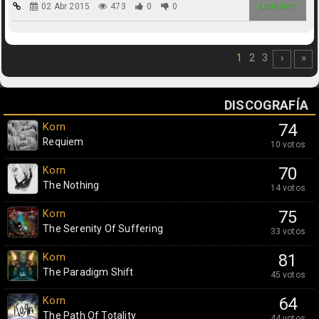
02 Abr 2015
473
0
0
EXCELENTE
1
2
3
›
»
DISCOGRAFÍA
Korn
74
Requiem
10 votos
Korn
70
The Nothing
14 votos
Korn
75
The Serenity Of Suffering
33 votos
Korn
81
The Paradigm Shift
45 votos
Korn
64
The Path Of Totality
44 votos