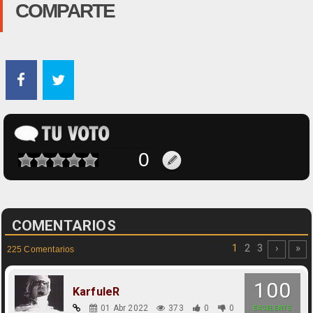
COMPARTE
COMENTARIOS
1
2
3
›
»
225 Comentarios
100
KarfuleR
01 Abr 2022
373
0
0
EXCELENTE