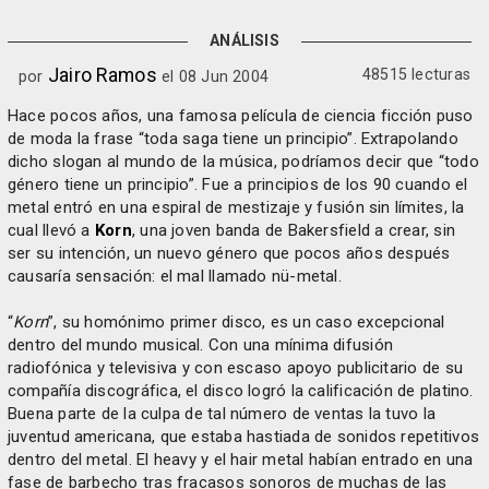
ANÁLISIS
Jairo Ramos
48515 lecturas
por
el 08 Jun 2004
Hace pocos años, una famosa película de ciencia ficción puso
de moda la frase “toda saga tiene un principio”. Extrapolando
dicho slogan al mundo de la música, podríamos decir que “todo
género tiene un principio”. Fue a principios de los 90 cuando el
metal entró en una espiral de mestizaje y fusión sin límites, la
cual llevó a
Korn
, una joven banda de Bakersfield a crear, sin
ser su intención, un nuevo género que pocos años después
causaría sensación: el mal llamado nü-metal.
“
Korn
”, su homónimo primer disco, es un caso excepcional
dentro del mundo musical. Con una mínima difusión
radiofónica y televisiva y con escaso apoyo publicitario de su
compañía discográfica, el disco logró la calificación de platino.
Buena parte de la culpa de tal número de ventas la tuvo la
juventud americana, que estaba hastiada de sonidos repetitivos
dentro del metal. El heavy y el hair metal habían entrado en una
fase de barbecho tras fracasos sonoros de muchas de las