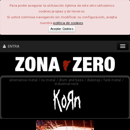
Para poder asegurar la utilización óptima de este sitio utilizamos
cookies propias y de terceros.
Si usted continúa navegando sin modificar su configuración, acepta
nuestra
política de cookies
.
Aceptar Cookies
ENTRA
CONTENIDO
alternative metal / nu metal / drum and bass / dubstep / funk metal /
COMUNIDAD
industrial rock
FEEEDBACK
FOROS