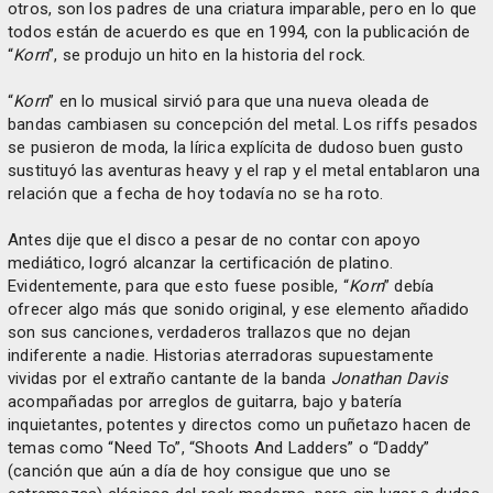
otros, son los padres de una criatura imparable, pero en lo que
todos están de acuerdo es que en 1994, con la publicación de
“
Korn
”, se produjo un hito en la historia del rock.
“
Korn
” en lo musical sirvió para que una nueva oleada de
bandas cambiasen su concepción del metal. Los riffs pesados
se pusieron de moda, la lírica explícita de dudoso buen gusto
sustituyó las aventuras heavy y el rap y el metal entablaron una
relación que a fecha de hoy todavía no se ha roto.
Antes dije que el disco a pesar de no contar con apoyo
mediático, logró alcanzar la certificación de platino.
Evidentemente, para que esto fuese posible, “
Korn
” debía
ofrecer algo más que sonido original, y ese elemento añadido
son sus canciones, verdaderos trallazos que no dejan
indiferente a nadie. Historias aterradoras supuestamente
vividas por el extraño cantante de la banda
Jonathan Davis
acompañadas por arreglos de guitarra, bajo y batería
inquietantes, potentes y directos como un puñetazo hacen de
temas como “Need To”, “Shoots And Ladders” o “Daddy”
(canción que aún a día de hoy consigue que uno se