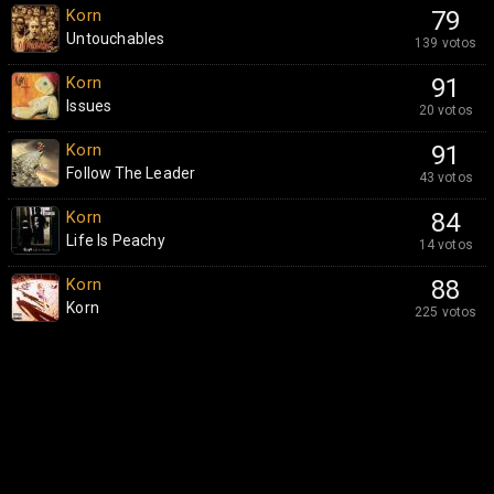
Korn
79
Untouchables
139 votos
Korn
91
Issues
20 votos
Korn
91
Follow The Leader
43 votos
Korn
84
Life Is Peachy
14 votos
Korn
88
Korn
225 votos