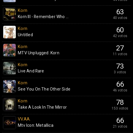
Korn
63
Korn III - Remember Who ...
40 votos
Korn
60
Untitled
42 votos
Korn
27
MTV Unplugged: Korn
11 votos
Korn
73
Live And Rare
3 votos
Korn
66
See You On The Other Side
46 votos
Korn
78
Take A Look In The Mirror
153 votos
VV.AA.
66
Mtv Icon: Metallica
21 votos