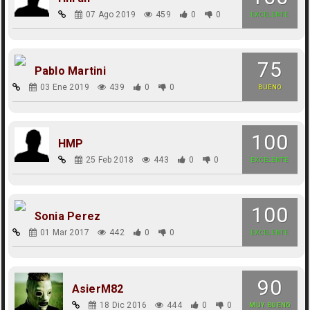
07 Ago 2019
459
0
0
EXCELENTE
75
Pablo Martini
03 Ene 2019
439
0
0
BUENO
100
HMP
25 Feb 2018
443
0
0
EXCELENTE
100
Sonia Perez
01 Mar 2017
442
0
0
EXCELENTE
90
AsierM82
18 Dic 2016
444
0
0
MUY BUENO