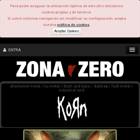
Para poder asegurar la utilización óptima de este sitio utilizamos
cookies propias y de terceros.
Si usted continúa navegando sin modificar su configuración, acepta
nuestra
política de cookies
.
Aceptar Cookies
ENTRA
CONTENIDO
alternative metal / nu metal / drum and bass / dubstep / funk metal /
COMUNIDAD
industrial rock
FEEEDBACK
FOROS