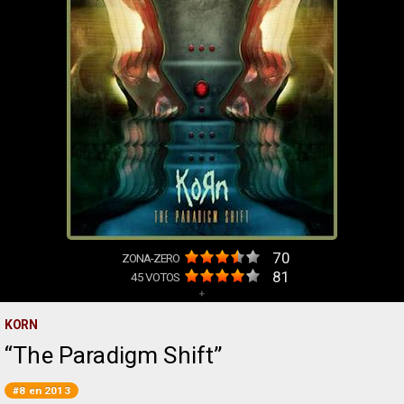
70
ZONA-ZERO
81
45
VOTOS
+
KORN
The Paradigm Shift
#8 en 2013