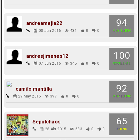
94
andreamejia22
08 Jun 2016
431
0
0
MUY BUENO
100
andresjimenes12
07 Jun 2016
345
0
0
EXCELENTE
92
camilo mantilla
29 May 2015
397
0
0
MUY BUENO
65
Sepulchaos
28 Abr 2015
683
0
0
BUENO