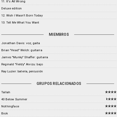
11. It's All Wrong
Deluxe edition
12. Wish I Wasn't Born Today
13. Tell Me What You Want
MIEMBROS
Jonathan Davis: voz, gaita
Brian "Head" Welch: guitarra
James "Munky" Shaffer: guitarra
Reginald "Fieldy" Arvizu: bajo
Ray Luzier: batería, percusión
GRUPOS RELACIONADOS
Tallah
40 Below Summer
Nothingface
Biok