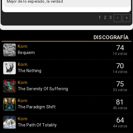
Mejor de lo esperado, la verdad
1
2
3
›
»
DISCOGRAFÍA
Korn
74
Requiem
10 votos
Korn
70
The Nothing
14 votos
Korn
75
The Serenity Of Suffering
33 votos
Korn
81
The Paradigm Shift
45 votos
Korn
64
The Path Of Totality
44 votos