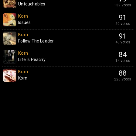
Untouchables
139 votos
Korn
91
Issues
20 votos
Korn
91
Follow The Leader
43 votos
Korn
84
Life Is Peachy
14 votos
Korn
88
Korn
225 votos