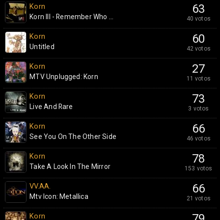
Korn
63
Korn III - Remember Who ...
40 votos
Korn
60
Untitled
42 votos
Korn
27
MTV Unplugged: Korn
11 votos
Korn
73
Live And Rare
3 votos
Korn
66
See You On The Other Side
46 votos
Korn
78
Take A Look In The Mirror
153 votos
VV.AA.
66
Mtv Icon: Metallica
21 votos
Korn
79