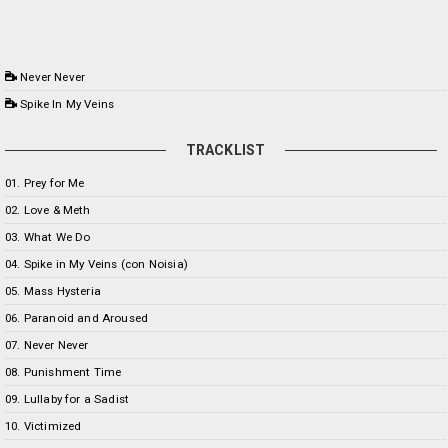
Never Never
Spike In My Veins
TRACKLIST
01. Prey for Me
02. Love & Meth
03. What We Do
04. Spike in My Veins (con Noisia)
05. Mass Hysteria
06. Paranoid and Aroused
07. Never Never
08. Punishment Time
09. Lullaby for a Sadist
10. Victimized