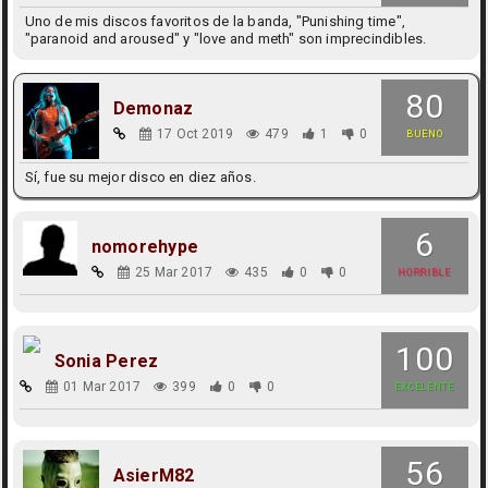
Uno de mis discos favoritos de la banda, "Punishing time",
"paranoid and aroused" y "love and meth" son imprecindibles.
80
Demonaz
17 Oct 2019
479
1
0
BUENO
Sí, fue su mejor disco en diez años.
6
nomorehype
25 Mar 2017
435
0
0
HORRIBLE
100
Sonia Perez
01 Mar 2017
399
0
0
EXCELENTE
56
AsierM82