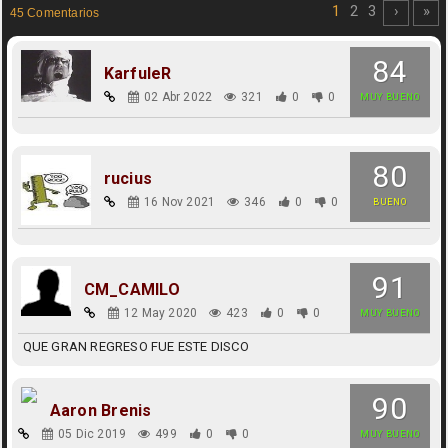
1
2
3
›
»
45 Comentarios
84
KarfuleR
02 Abr 2022
321
0
0
MUY BUENO
80
rucius
16 Nov 2021
346
0
0
BUENO
91
CM_CAMILO
12 May 2020
423
0
0
MUY BUENO
QUE GRAN REGRESO FUE ESTE DISCO
90
Aaron Brenis
05 Dic 2019
499
0
0
MUY BUENO