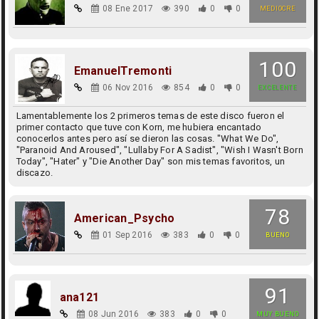
08 Ene 2017
390
0
0
MEDIOCRE
100
EmanuelTremonti
06 Nov 2016
854
0
0
EXCELENTE
Lamentablemente los 2 primeros temas de este disco fueron el
primer contacto que tuve con Korn, me hubiera encantado
conocerlos antes pero así se dieron las cosas. "What We Do",
"Paranoid And Aroused", "Lullaby For A Sadist", "Wish I Wasn't Born
Today", "Hater" y "Die Another Day" son mis temas favoritos, un
discazo.
78
American_Psycho
01 Sep 2016
383
0
0
BUENO
91
ana121
08 Jun 2016
383
0
0
MUY BUENO