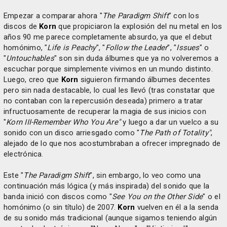
Empezar a comparar ahora "
The Paradigm Shift
" con los
discos de
Korn
que propiciaron la explosión del nu metal en los
años 90 me parece completamente absurdo, ya que el debut
homónimo, "
Life is Peachy
", "
Follow the Leader
", "
Issues
" o
"
Untouchables
" son sin duda álbumes que ya no volveremos a
escuchar porque simplemente vivimos en un mundo distinto.
Luego, creo que
Korn
siguieron firmando álbumes decentes
pero sin nada destacable, lo cual les llevó (tras constatar que
no contaban con la repercusión deseada) primero a tratar
infructuosamente de recuperar la magia de sus inicios con
"
Korn III-Remember Who You Are"
y luego a dar un vuelco a su
sonido con un disco arriesgado como "
The Path of Totality"
,
alejado de lo que nos acostumbraban a ofrecer impregnado de
electrónica.
Este "
The Paradigm Shift
", sin embargo, lo veo como una
continuación más lógica (y más inspirada) del sonido que la
banda inició con discos como "
See You on the Other Side
" o el
homónimo (o sin título) de 2007.
Korn
vuelven en él a la senda
de su sonido más tradicional (aunque sigamos teniendo algún