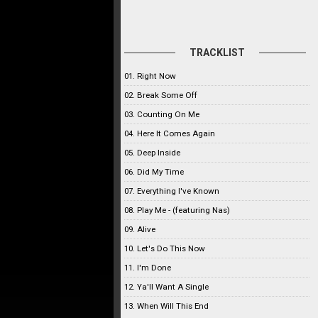
TRACKLIST
01. Right Now
02. Break Some Off
03. Counting On Me
04. Here It Comes Again
05. Deep Inside
06. Did My Time
07. Everything I've Known
08. Play Me - (featuring Nas)
09. Alive
10. Let's Do This Now
11. I'm Done
12. Ya'll Want A Single
13. When Will This End