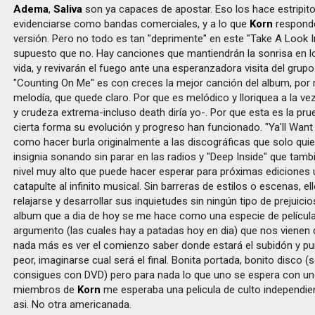
Adema
,
Saliva
son ya capaces de apostar. Eso los hace estripi
evidenciarse como bandas comerciales, y a lo que
Korn
responde
versión. Pero no todo es tan "deprimente" en este "Take A Look I
supuesto que no. Hay canciones que mantiendrán la sonrisa en lo
vida, y revivarán el fuego ante una esperanzadora visita del grupo
"Counting On Me" es con creces la mejor canción del album, por 
melodía, que quede claro. Por que es melódico y lloriquea a la ve
y crudeza extrema-incluso death diría yo-. Por que esta es la pr
cierta forma su evolución y progreso han funcionado. "Ya'll Want 
como hacer burla originalmente a las discográficas que solo qui
insignia sonando sin parar en las radios y "Deep Inside" que tam
nivel muy alto que puede hacer esperar para próximas ediciones 
catapulte al infinito musical. Sin barreras de estilos o escenas, e
relajarse y desarrollar sus inquietudes sin ningún tipo de prejuici
album que a dia de hoy se me hace como una especie de películ
argumento (las cuales hay a patadas hoy en dia) que nos vienen d
nada más es ver el comienzo saber donde estará el subidón y pun
peor, imaginarse cual será el final. Bonita portada, bonito disco (
consigues con DVD) pero para nada lo que uno se espera con u
miembros de
Korn
me esperaba una pelicula de culto independien
asi. No otra americanada.