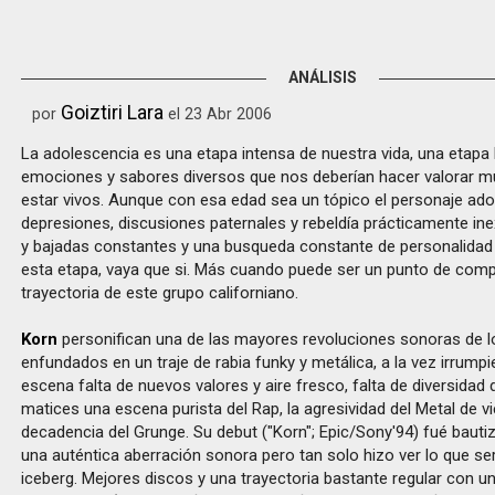
ANÁLISIS
Goiztiri Lara
por
el 23 Abr 2006
La adolescencia es una etapa intensa de nuestra vida, una etapa 
emociones y sabores diversos que nos deberían hacer valorar m
estar vivos. Aunque con esa edad sea un tópico el personaje ad
depresiones, discusiones paternales y rebeldía prácticamente ine
y bajadas constantes y una busqueda constante de personalidad 
esta etapa, vaya que si. Más cuando puede ser un punto de comp
trayectoria de este grupo californiano.
Korn
personifican una de las mayores revoluciones sonoras de lo
enfundados en un traje de rabia funky y metálica, a la vez irrump
escena falta de nuevos valores y aire fresco, falta de diversidad 
matices una escena purista del Rap, la agresividad del Metal de vi
decadencia del Grunge. Su debut ("Korn"; Epic/Sony'94) fué bau
una auténtica aberración sonora pero tan solo hizo ver lo que ser
iceberg. Mejores discos y una trayectoria bastante regular con 