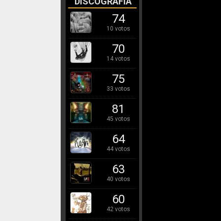
DISCOGRAFÍA
74
10 votos
70
14 votos
75
33 votos
81
45 votos
64
44 votos
63
40 votos
60
42 votos