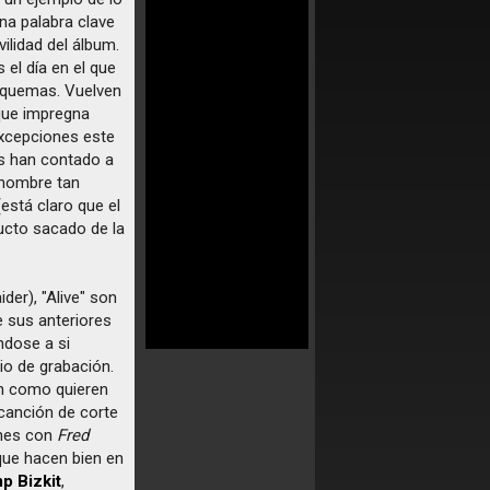
na palabra clave
vilidad del álbum.
el día en el que
esquemas. Vuelven
 que impregna
excepciones este
os han contado a
 nombre tan
está claro que el
ucto sacado de la
der), "Alive" son
e sus anteriores
ndose a si
io de grabación.
en como quieren
 canción de corte
ones con
Fred
que hacen bien en
p Bizkit
,