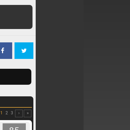
1
2
3
›
»