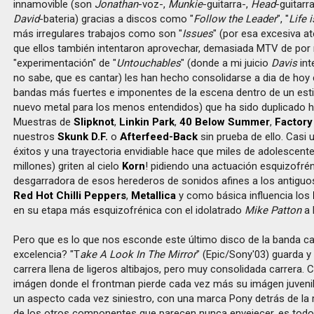
innamovible (son
Jonathan
-voz-,
Munkie
-guitarra-,
Head
-guitarr
David
-bateria) gracias a discos como "
Follow the Leader
", "
Life 
más irregulares trabajos como son "
Issues
" (por esa excesiva a
que ellos también intentaron aprovechar, demasiada MTV de por 
"experimentación" de "
Untouchables
" (donde a mi juicio
Davis
int
no sabe, que es cantar) les han hecho consolidarse a dia de hoy
bandas más fuertes e imponentes de la escena dentro de un esti
nuevo metal para los menos entendidos) que ha sido duplicado h
Muestras de
Slipknot
,
Linkin Park
,
40 Below Summer
,
Factory
nuestros
Skunk D.F.
o
Afterfeed-Back
sin prueba de ello. Casi
éxitos y una trayectoria envidiable hace que miles de adolescent
millones) griten al cielo
Korn
! pidiendo una actuación esquizofrén
desgarradora de esos herederos de sonidos afines a los antigu
Red Hot Chilli Peppers
,
Metallica
y como básica influencia los
en su etapa más esquizofrénica con el idolatrado
Mike Patton
a 
Pero que es lo que nos esconde este último disco de la banda ca
excelencia? "T
ake A Look In The Mirror
" (Epic/Sony'03) guarda y
carrera llena de ligeros altibajos, pero muy consolidada carrera.
imágen donde el frontman pierde cada vez más su imágen juvenil 
un aspecto cada vez siniestro, con una marca Pony detrás de la
de los otros componentes que parecen nunca envejecer, es todo