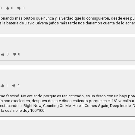
0
0
0
onando más brutos que nunca y la verdad que lo consiguieron, desde ese pun
y a la batería de David Silveria (años más tarde nos daríamos cuenta de lo ech
0
0
1
0
 me fascinó. No entiendo porque es tan criticado, es un disco con un bajo pote
is son excelentes, despues de este disco entiendo porque es el 16º vocalista d
estacando a: Right Now, Counting On Me, Here It Comes Again, Deep Inside, D
 la cual no le doy 100/100