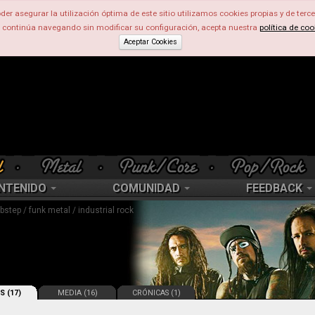
der asegurar la utilización óptima de este sitio utilizamos cookies propias y de terce
d continúa navegando sin modificar su configuración, acepta nuestra
política de coo
Aceptar Cookies
NTENIDO
COMUNIDAD
FEEDBACK
step / funk metal / industrial rock
S (17)
MEDIA (16)
CRÓNICAS (1)