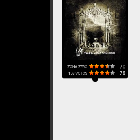
70
ZONA-ZERO
78
153
VOTOS
+