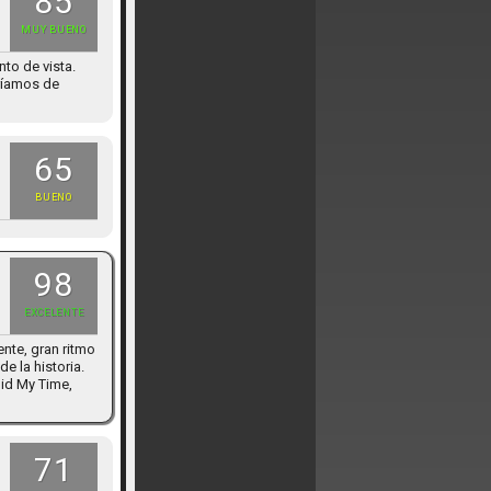
85
MUY BUENO
to de vista.
aríamos de
65
BUENO
98
EXCELENTE
nte, gran ritmo
e la historia.
id My Time,
71