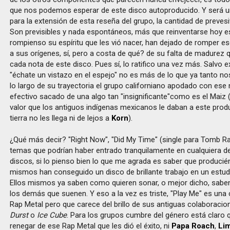
que nos podemos esperar de este disco autoproducido. Y será u
para la extensión de esta reseña del grupo, la cantidad de prevesi
Son previsibles y nada espontáneos, más que reinventarse hoy es 
rompienso su espíritu que les vió nacer, han dejado de romper 
a sus orígenes, sí, pero a costa de qué? de su falta de madurez
cada nota de este disco. Pues sí, lo ratifico una vez más. Salvo 
"échate un vistazo en el espejo" no es más de lo que ya tanto n
lo largo de su trayectoria el grupo californiano apodado con ese
efectivo sacado de una algo tan "insignificante"como es el Maiz (
valor que los antiguos indígenas mexicanos le daban a este prod
tierra no les llega ni de lejos a
Korn
).
¿Qué más decir? "Right Now", "Did My Time" (single para Tomb Rai
temas que podrían haber entrado tranquilamente en cualquiera d
discos, si lo pienso bien lo que me agrada es saber que producié
mismos han conseguido un disco de brillante trabajo en un estud
Ellos mismos ya saben como quieren sonar, o mejor dicho, sab
los demás que suenen. Y eso a la vez es triste, "Play Me" es una
Rap Metal pero que carece del brillo de sus antiguas colaboraci
Durst
o
Ice Cube
. Para los grupos cumbre del género está claro 
renegar de ese Rap Metal que les dió el éxito, ni
Papa Roach
,
Lim