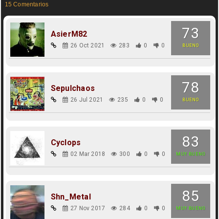
15 Comentarios
73
AsierM82
26 Oct 2021
283
0
0
BUENO
78
Sepulchaos
26 Jul 2021
235
0
0
BUENO
83
Cyclops
02 Mar 2018
300
0
0
MUY BUENO
85
Shn_Metal
27 Nov 2017
284
0
0
MUY BUENO