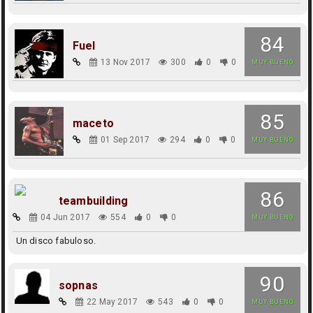
84
Fuel
13 Nov 2017
300
0
0
MUY BUENO
85
maceto
01 Sep 2017
294
0
0
MUY BUENO
86
teambuilding
04 Jun 2017
554
0
0
MUY BUENO
Un disco fabuloso.
90
sopnas
22 May 2017
543
0
0
MUY BUENO