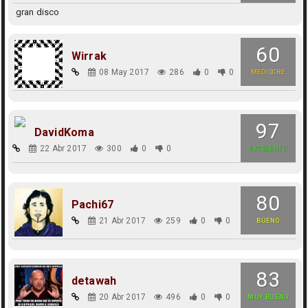
gran disco
60
Wirrak
08 May 2017
286
0
0
MEDIOCRE
97
DavidKoma
22 Abr 2017
300
0
0
EXCELENTE
80
Pachi67
21 Abr 2017
259
0
0
BUENO
83
detawah
20 Abr 2017
496
0
0
MUY BUENO