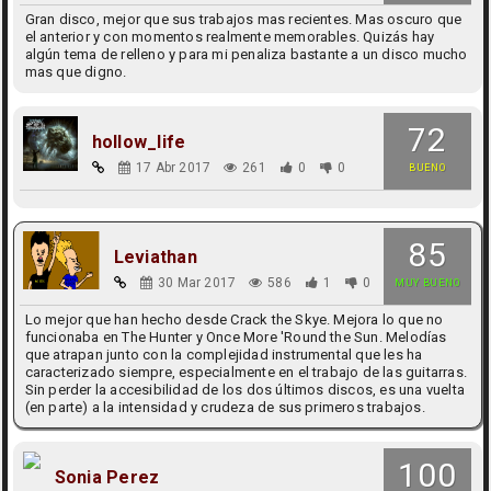
Gran disco, mejor que sus trabajos mas recientes. Mas oscuro que
el anterior y con momentos realmente memorables. Quizás hay
algún tema de relleno y para mi penaliza bastante a un disco mucho
mas que digno.
72
hollow_life
17 Abr 2017
261
0
0
BUENO
85
Leviathan
30 Mar 2017
586
1
0
MUY BUENO
Lo mejor que han hecho desde Crack the Skye. Mejora lo que no
funcionaba en The Hunter y Once More 'Round the Sun. Melodías
que atrapan junto con la complejidad instrumental que les ha
caracterizado siempre, especialmente en el trabajo de las guitarras.
Sin perder la accesibilidad de los dos últimos discos, es una vuelta
(en parte) a la intensidad y crudeza de sus primeros trabajos.
100
Sonia Perez