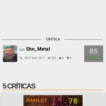
CRÍTICA
Shn_Metal
85
por
27 Nov 2017
283
0
0
MUY BUENO
5 CRÍTICAS
78