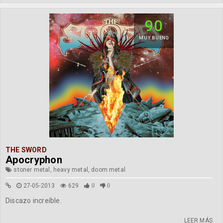
90
MUY BUENO
THE SWORD
Apocryphon
stoner metal, heavy metal, doom metal
27-05-2013
629
0
0
Discazo increíble.
LEER MÁS