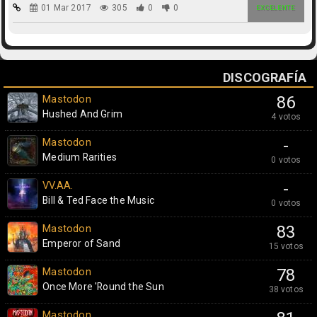
01 Mar 2017
305
0
0
EXCELENTE
DISCOGRAFÍA
Mastodon
86
Hushed And Grim
4 votos
Mastodon
-
Medium Rarities
0 votos
VV.AA.
-
Bill & Ted Face the Music
0 votos
Mastodon
83
Emperor of Sand
15 votos
Mastodon
78
Once More 'Round the Sun
38 votos
Mastodon