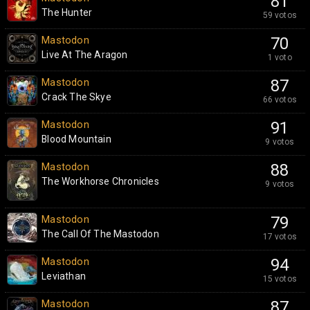
81
The Hunter
59 votos
Mastodon
70
Live At The Aragon
1 voto
Mastodon
87
Crack The Skye
66 votos
Mastodon
91
Blood Mountain
9 votos
Mastodon
88
The Workhorse Chronicles
9 votos
Mastodon
79
The Call Of The Mastodon
17 votos
Mastodon
94
Leviathan
15 votos
Mastodon
87