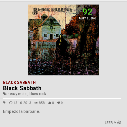
92
MUY BUENO
BLACK SABBATH
Black Sabbath
heavy metal, blues rock
13-10-2013
858
0
0
Empezó la barbarie.
LEER MÁS