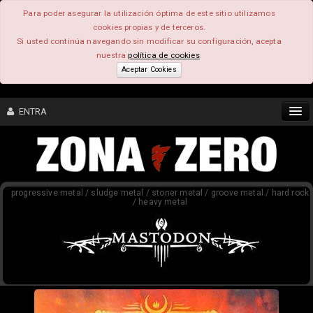
Para poder asegurar la utilización óptima de este sitio utilizamos
cookies propias y de terceros.
Si usted continúa navegando sin modificar su configuración, acepta
nuestra
política de cookies
.
Aceptar Cookies
ENTRA
CONTENIDO
progressive metal / sludge metal / stoner metal / groove metal / hard rock
COMUNIDAD
/ heavy metal
FEEEDBACK
FOROS