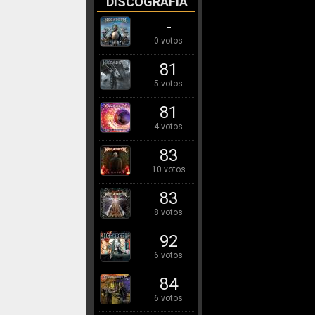
DISCOGRAFÍA
-
0 votos
81
5 votos
81
4 votos
83
10 votos
83
8 votos
92
6 votos
84
6 votos