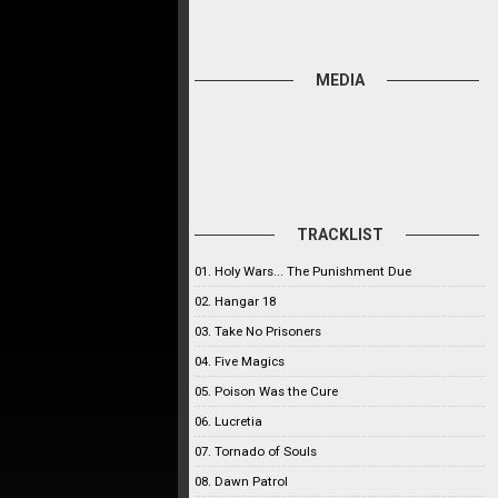
MEDIA
TRACKLIST
01. Holy Wars... The Punishment Due
02. Hangar 18
03. Take No Prisoners
04. Five Magics
05. Poison Was the Cure
06. Lucretia
07. Tornado of Souls
08. Dawn Patrol