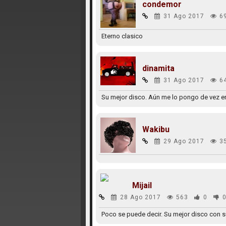
condemor
31 Ago 2017
6
Eterno clasico
dinamita
31 Ago 2017
6
Su mejor disco. Aún me lo pongo de vez en
Wakibu
29 Ago 2017
3
Mijail
28 Ago 2017
563
0
Poco se puede decir. Su mejor disco con s