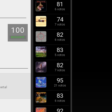
81
6 votos
74
7 votos
100
82
EXCELENTE
6 votos
83
5 votos
82
7 votos
95
21 votos
metal
83
6 votos
92