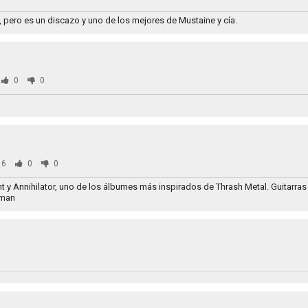
, pero es un discazo y uno de los mejores de Mustaine y cía.
0
0
66
0
0
t y Annihilator, uno de los álbumes más inspirados de Thrash Metal. Guitarra
dman