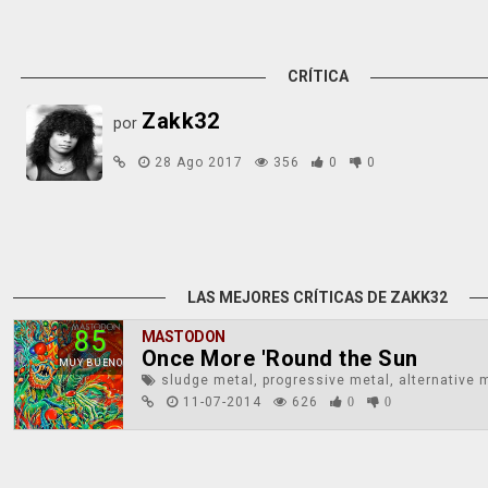
CRÍTICA
Zakk32
por
28 Ago 2017
356
0
0
LAS MEJORES CRÍTICAS DE ZAKK32
85
MASTODON
Once More 'Round the Sun
MUY BUENO
sludge metal, progressive metal, alternative 
11-07-2014
626
0
0