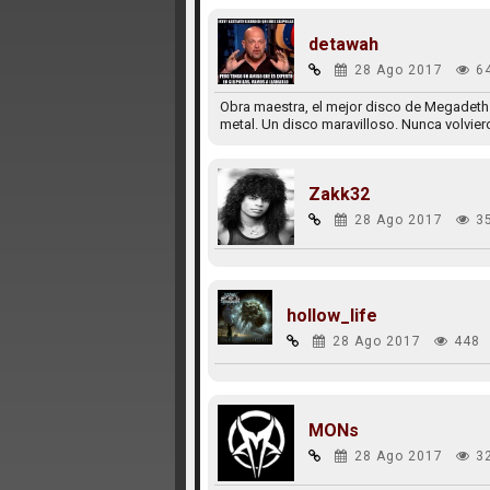
detawah
28 Ago 2017
6
Obra maestra, el mejor disco de Megadeth 
metal. Un disco maravilloso. Nunca volviero
Zakk32
28 Ago 2017
3
hollow_life
28 Ago 2017
448
MONs
28 Ago 2017
3