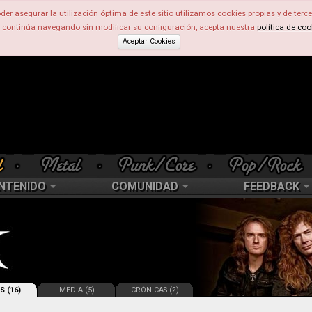
der asegurar la utilización óptima de este sitio utilizamos cookies propias y de terce
d continúa navegando sin modificar su configuración, acepta nuestra
política de coo
Aceptar Cookies
NTENIDO
COMUNIDAD
FEEDBACK
S (16)
MEDIA (5)
CRÓNICAS (2)