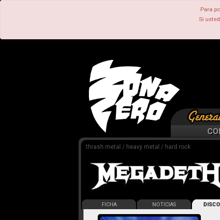
Para po
Si uste
CO
thrash metal / heavy metal / hard rock
FICHA
NOTICIAS
DISCO