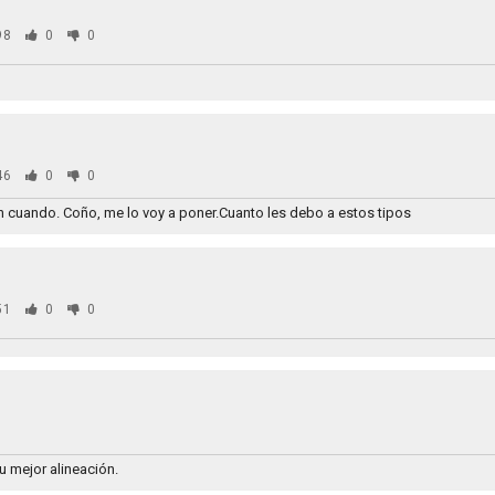
98
0
0
46
0
0
 cuando. Coño, me lo voy a poner.Cuanto les debo a estos tipos
51
0
0
0
u mejor alineación.