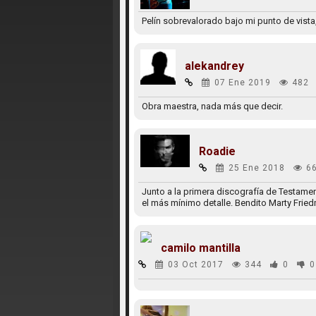
Pelín sobrevalorado bajo mi punto de vista
alekandrey
07 Ene 2019
482
Obra maestra, nada más que decir.
Roadie
25 Ene 2018
6
Junto a la primera discografía de Testamen
el más mínimo detalle. Bendito Marty Frie
camilo mantilla
03 Oct 2017
344
0
0