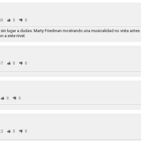
45
0
0
sin lugar a dudas. Marty Friedman mostrando una musicalidad no vista antes e
n a este nivel.
57
0
0
0
0
22
0
0