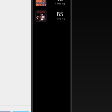
5 votos
85
5 votos