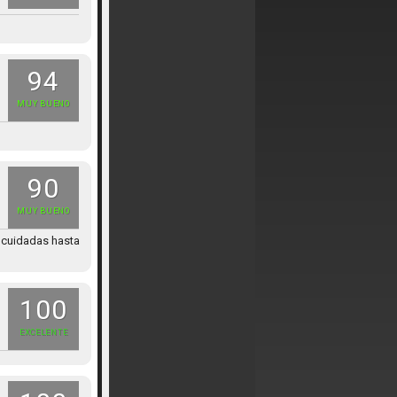
94
MUY BUENO
90
MUY BUENO
s cuidadas hasta
100
EXCELENTE