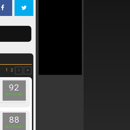
1
2
›
»
92
MUY BUENO
88
MUY BUENO