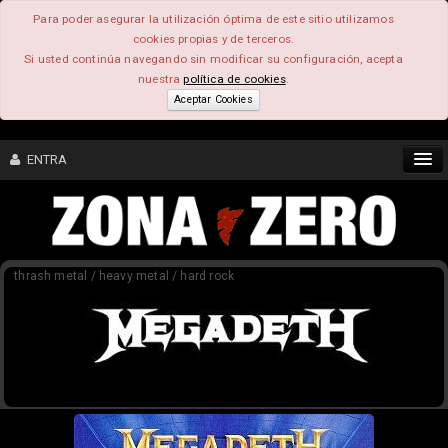
Para poder asegurar la utilización óptima de este sitio utilizamos
cookies propias y de terceros.
Si usted continúa navegando sin modificar su configuración, acepta
nuestra
política de cookies
.
Aceptar Cookies
ENTRA
CONTENIDO
thrash metal / heavy metal / hard rock
COMUNIDAD
FEEEDBACK
FOROS