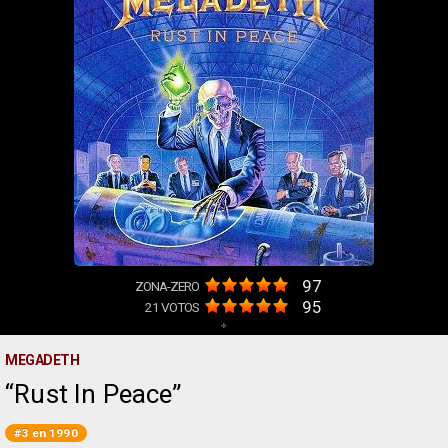
97
ZONA-ZERO
95
21
VOTOS
+
MEGADETH
Rust In Peace
#3 en 1990