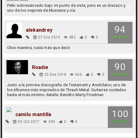
Pelín sobrevalorado bajo mi punto de vista, pero es un discazo y
uno de los mejores de Mustaine y cía.
94
alekandrey
07 Ene 2019
482
0
0
MUY BUENO
Obra maestra, nada más que decir.
90
Roadie
25 Ene 2018
666
0
0
MUY BUENO
Junto a la primera discografía de Testament y Annihilator, uno de
los álbumes más inspirados de Thrash Metal. Guitarras cuidadas
hasta el más mínimo detalle. Bendito Marty Friedman
100
camilo mantilla
03 Oct 2017
345
0
0
EXCELENTE