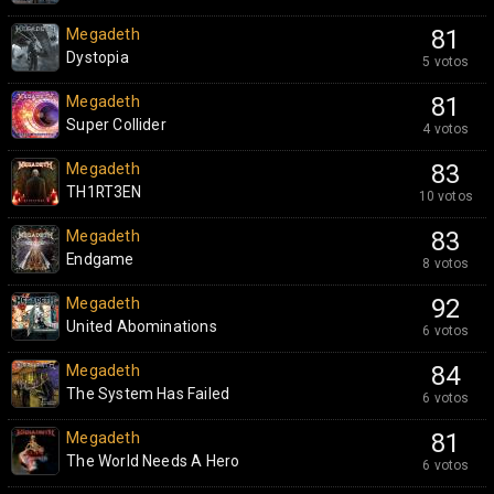
Megadeth
81
Dystopia
5 votos
Megadeth
81
Super Collider
4 votos
Megadeth
83
TH1RT3EN
10 votos
Megadeth
83
Endgame
8 votos
Megadeth
92
United Abominations
6 votos
Megadeth
84
The System Has Failed
6 votos
Megadeth
81
The World Needs A Hero
6 votos