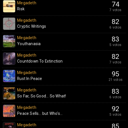
Megadeth
74
Risk
7 votos
Megadeth
82
Cryptic Writings
6 votos
Megadeth
83
Youthanasia
5 votos
Megadeth
82
Countdown To Extinction
7 votos
Megadeth
95
Rust In Peace
21 votos
Megadeth
83
So Far, So Good... So What!
6 votos
Megadeth
92
Peace Sells... but Who's...
5 votos
Megadeth
85