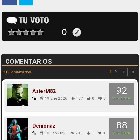
COMENTARIOS
1
2
›
»
21 Comentarios
92
AsierM82
19 Ene 2026
107
0
0
MUY BUENO
88
Demonaz
13 Feb 2025
200
0
0
MUY BUENO