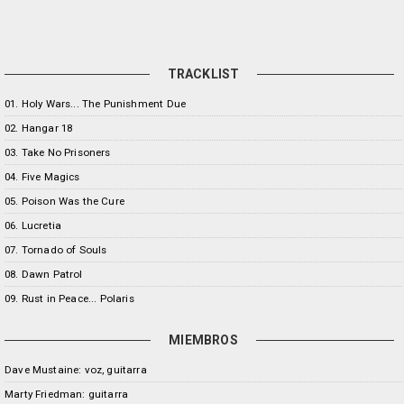
TRACKLIST
01. Holy Wars... The Punishment Due
02. Hangar 18
03. Take No Prisoners
04. Five Magics
05. Poison Was the Cure
06. Lucretia
07. Tornado of Souls
08. Dawn Patrol
09. Rust in Peace... Polaris
MIEMBROS
Dave Mustaine: voz, guitarra
Marty Friedman: guitarra