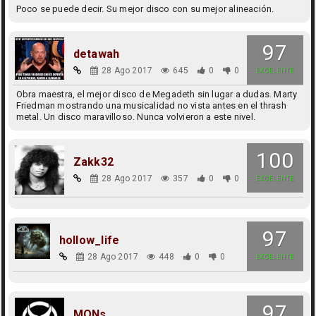
Poco se puede decir. Su mejor disco con su mejor alineación.
97
detawah
28 Ago 2017
645
0
0
EXCELENTE
Obra maestra, el mejor disco de Megadeth sin lugar a dudas. Marty
Friedman mostrando una musicalidad no vista antes en el thrash
metal. Un disco maravilloso. Nunca volvieron a este nivel.
100
Zakk32
28 Ago 2017
357
0
0
EXCELENTE
97
hollow_life
28 Ago 2017
448
0
0
EXCELENTE
97
MONs