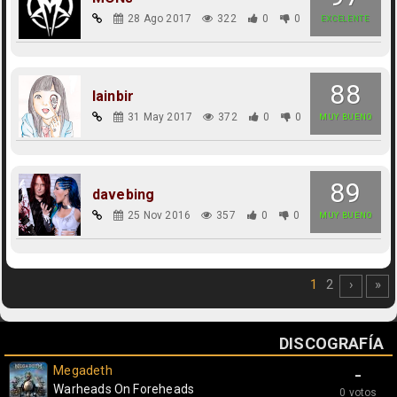
28 Ago 2017
322
0
0
EXCELENTE
88
lainbir
31 May 2017
372
0
0
MUY BUENO
89
davebing
25 Nov 2016
357
0
0
MUY BUENO
1
2
›
»
DISCOGRAFÍA
Megadeth
-
Warheads On Foreheads
0 votos