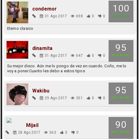
100
condemor
31 Ago 2017
698
0
0
EXCELENTE
Eterno clasico
95
dinamita
31 Ago 2017
647
0
0
MUY BUENO
Su mejor disco. Aún me lo pongo de vez en cuando. Coño, me lo
voy a poner.Cuanto les debo a estos tipos
95
Wakibu
29 Ago 2017
351
0
0
MUY BUENO
90
Mijail
28 Ago 2017
563
0
0
MUY BUENO