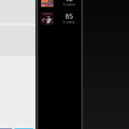
5 votos
85
5 votos