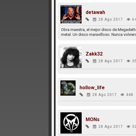
detawah
28 Ago 2017
6
Obra maestra, el mejor disco de Megadeth 
metal. Un disco maravilloso. Nunca volviero
Zakk32
28 Ago 2017
3
hollow_life
28 Ago 2017
448
MONs
28 Ago 2017
3