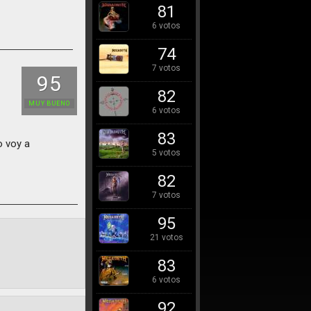
81
6 votos
74
7 votos
95
82
MUY BUENO
6 votos
83
o voy a
5 votos
82
7 votos
95
21 votos
83
6 votos
92