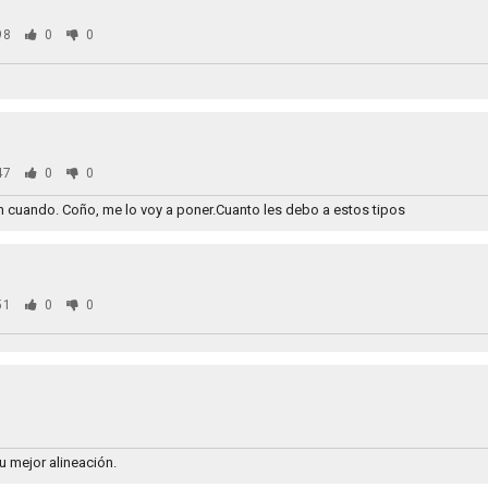
98
0
0
47
0
0
 cuando. Coño, me lo voy a poner.Cuanto les debo a estos tipos
51
0
0
0
u mejor alineación.