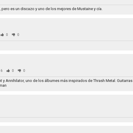
, pero es un discazo y uno de los mejores de Mustaine y cía.
0
0
66
0
0
t y Annihilator, uno de los álbumes más inspirados de Thrash Metal. Guitarra
dman