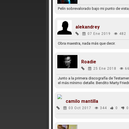
Pelín sobrevalorado bajo mi punto de vista
alekandrey
07 Ene 2019
482
Obra maestra, nada más que decir.
Roadie
25 Ene 2018
6
Junto a la primera discografía de Testamen
el más mínimo detalle. Bendito Marty Frie
camilo mantilla
03 Oct 2017
344
0
0