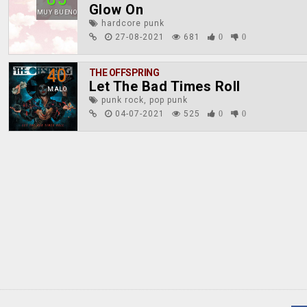
Glow On
MUY BUENO
hardcore punk
27-08-2021
681
0
0
40
THE OFFSPRING
Let The Bad Times Roll
MALO
punk rock, pop punk
04-07-2021
525
0
0