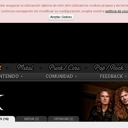
der asegurar la utilización óptima de este sitio utilizamos cookies propias y de terce
d continúa navegando sin modificar su configuración, acepta nuestra
política de coo
Aceptar Cookies
NTENIDO
COMUNIDAD
FEEDBACK
S (16)
MEDIA (5)
CRÓNICAS (2)