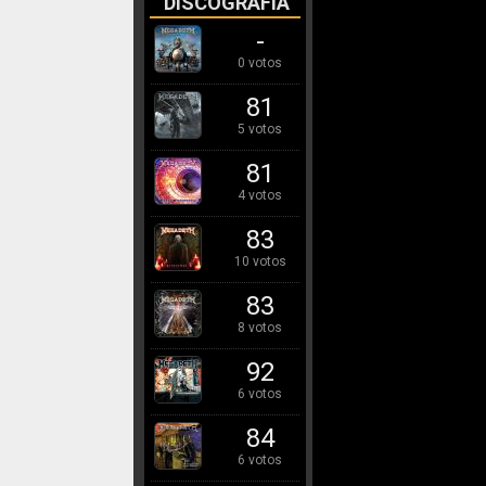
DISCOGRAFÍA
-
0 votos
81
5 votos
81
4 votos
83
10 votos
83
8 votos
92
6 votos
84
6 votos