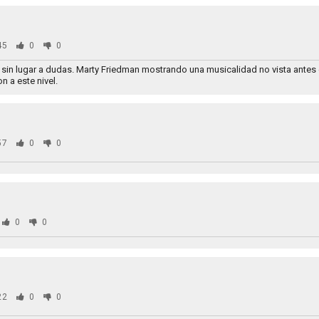
45
0
0
sin lugar a dudas. Marty Friedman mostrando una musicalidad no vista antes e
n a este nivel.
57
0
0
0
0
22
0
0