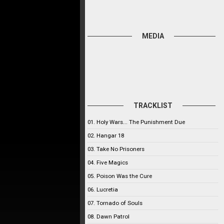
MEDIA
TRACKLIST
01. Holy Wars... The Punishment Due
02. Hangar 18
03. Take No Prisoners
04. Five Magics
05. Poison Was the Cure
06. Lucretia
07. Tornado of Souls
08. Dawn Patrol