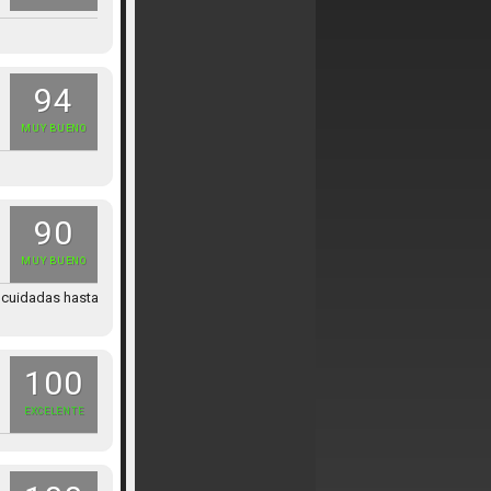
94
MUY BUENO
90
MUY BUENO
s cuidadas hasta
100
EXCELENTE