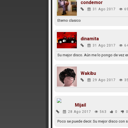
condemor
31 Ago 2017
6
Eterno clasico
dinamita
31 Ago 2017
6
Su mejor disco. Aún me lo pongo de vez en
Wakibu
29 Ago 2017
3
Mijail
28 Ago 2017
563
0
Poco se puede decir. Su mejor disco con s