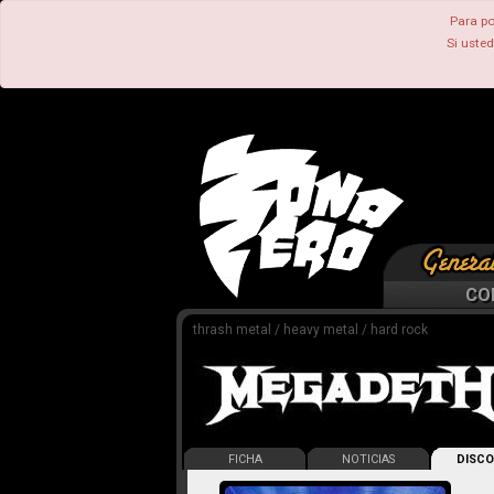
Para po
Si uste
CO
thrash metal / heavy metal / hard rock
FICHA
NOTICIAS
DISCO