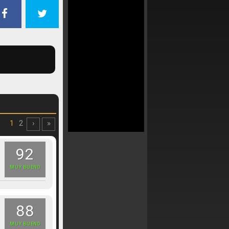
1
2
›
»
92
MUY BUENO
88
MUY BUENO