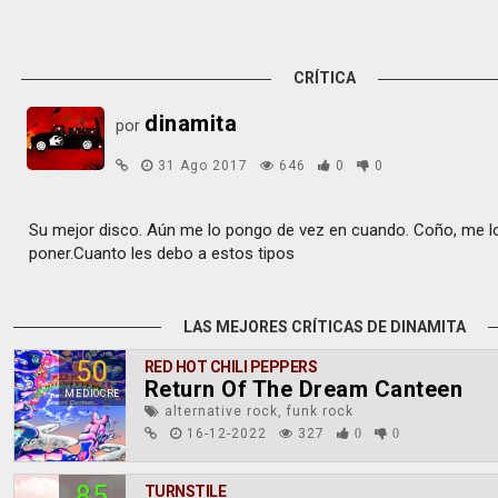
CRÍTICA
dinamita
por
31 Ago 2017
646
0
0
Su mejor disco. Aún me lo pongo de vez en cuando. Coño, me l
poner.Cuanto les debo a estos tipos
LAS MEJORES CRÍTICAS DE DINAMITA
50
RED HOT CHILI PEPPERS
Return Of The Dream Canteen
MEDIOCRE
alternative rock, funk rock
16-12-2022
327
0
0
85
TURNSTILE